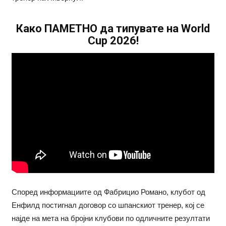
Како ПАМЕТНО да типувате на World
Cup 2026!
Според информациите од Фабрицио Романо, клубот од
Енфилд постигнал договор со шпанскиот тренер, кој се
најде на мета на бројни клубови по одличните резултати