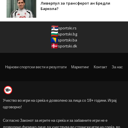
Ливерпул за трансферот ан Бредли
Баркола?
sportski.rs
sportski.bg
sportski.ba
sportski.dk
Најнови спортски вести и резултати
Маркетинг
Контакт
За нас
Учество во игри на среќа е дозволено за лица со 18+ години. Играј
одговорно!
Согласно Законот за игрите на среќа и за забавните игри не е
дозволено физичко лице да учествува во странски игри на среќа, во