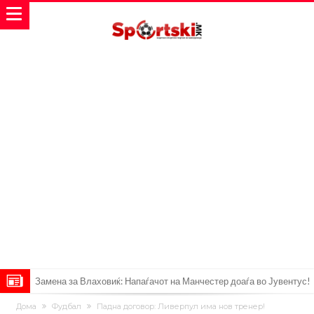
Замена за Влаховиќ: Напаѓачот на Манчестер доаѓа во Јувентус!
УЕФА повторно се заканува со бојкот на турнирите на ФИФА
Дома
Фудбал
Падна договор: Ливерпул има нов тренер!