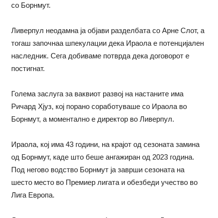
со Борнмут.
Ливерпул неодамна ја објави разделбата со Арне Слот, а
тогаш започнаа шпекулации дека Ираола е потенцијален
наследник. Сега добиваме потврда дека договорот е
постигнат.
Голема заслуга за ваквиот развој на настаните има
Ричард Хјуз, кој порано соработуваше со Ираола во
Борнмут, а моментално е директор во Ливерпул.
Ираола, кој има 43 години, на крајот од сезоната замина
од Борнмут, каде што беше ангажиран од 2023 година.
Под негово водство Борнмут ја заврши сезоната на
шесто место во Премиер лигата и обезбеди учество во
Лига Европа.