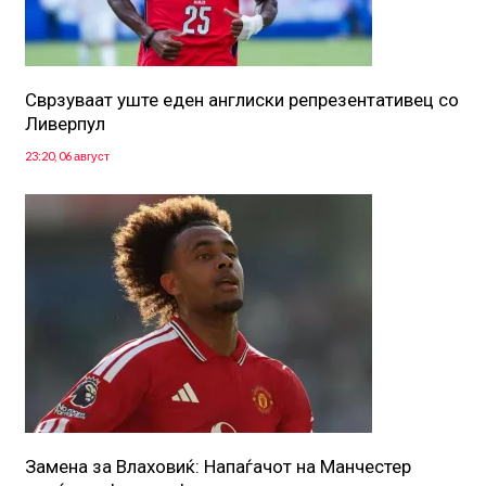
Сврзуваат уште еден англиски репрезентативец со
Ливерпул
23:20, 06 август
Замена за Влаховиќ: Напаѓачот на Манчестер