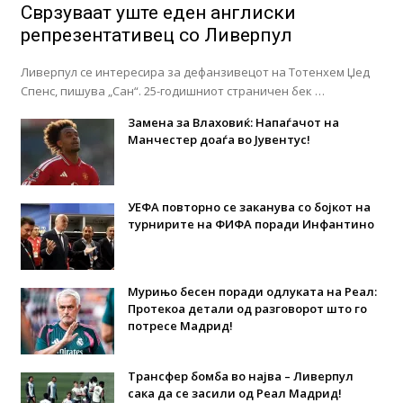
Сврзуваат уште еден англиски
репрезентативец со Ливерпул
Ливерпул се интересира за дефанзивецот на Тотенхем Џед
Спенс, пишува „Сан“. 25-годишниот страничен бек …
Замена за Влаховиќ: Напаѓачот на
Манчестер доаѓа во Јувентус!
УЕФА повторно се заканува со бојкот на
турнирите на ФИФА поради Инфантино
Мурињо бесен поради одлуката на Реал:
Протекоа детали од разговорот што го
потресе Мадрид!
Трансфер бомба во најва – Ливерпул
сака да се засили од Реал Мадрид!