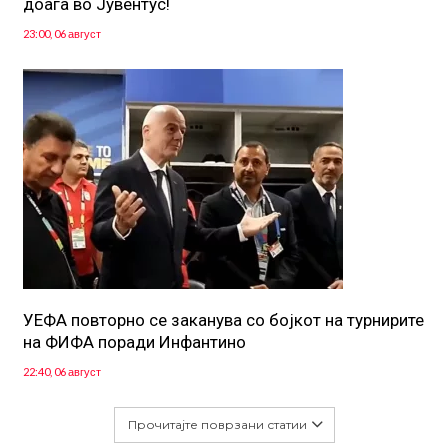
доаѓа во Јувентус!
23:00, 06 август
УЕФА повторно се заканува со бојкот на турнирите
на ФИФА поради Инфантино
22:40, 06 август
Прочитајте поврзани статии