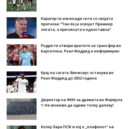
Карагер ги изненади сите со својата
прогноза: “Тие ќе ја освојат Премиер
лигата, а причината е едноставна”
Родри ги отвори вратите за трансфер во
Барселона, Реал Мадрид е информиран
Крај на сагата: Винисиус останува во
Реал Мадрид до 2032 година
Директор на ФИА за драмата во Формула
1: Не можеме да одиме толку далеку!
Колку бара ПСЖ и кој е „плафонот“ на