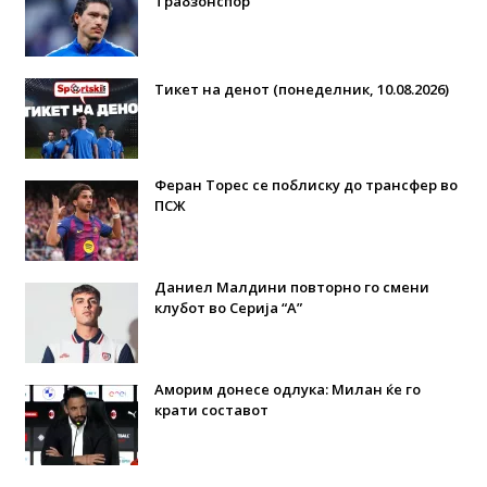
Трабзонспор
Тикет на денот (понеделник, 10.08.2026)
Феран Торес се поблиску до трансфер во
ПСЖ
Даниел Малдини повторно го смени
клубот во Серија “А”
Аморим донесе одлука: Милан ќе го
крати составот