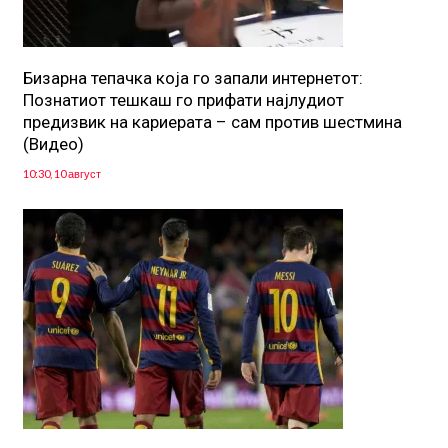
Бизарна тепачка која го запали интернетот:
Познатиот тешкаш го прифати најлудиот
предизвик на кариерата – сам против шестмина
(Видео)
10:30, 10 август