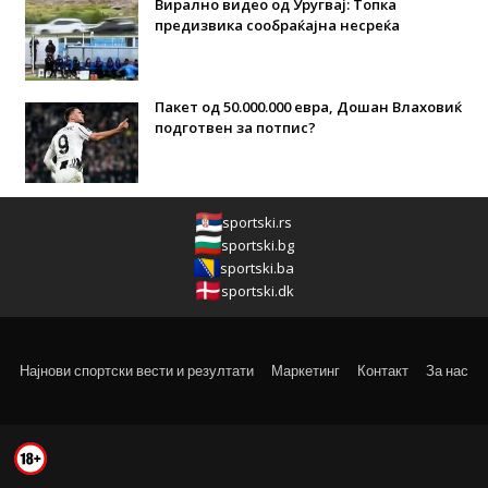
Вирално видео од Уругвај: Топка
предизвика сообраќајна несреќа
Пакет од 50.000.000 евра, Дошан Влаховиќ
подготвен за потпис?
sportski.rs
sportski.bg
sportski.ba
sportski.dk
Најнови спортски вести и резултати
Маркетинг
Контакт
За нас