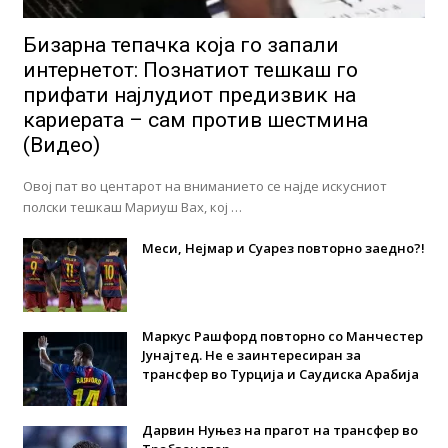
Бизарна тепачка која го запали
интернетот: Познатиот тешкаш го
прифати најлудиот предизвик на
кариерата – сам против шестмина
(Видео)
Овој пат во центарот на вниманието се најде искусниот
полски тешкаш Мариуш Вах, кој …
Меси, Нејмар и Суарез повторно заедно?!
Маркус Рашфорд повторно со Манчестер
Јунајтед. Не е заинтересиран за
трансфер во Турција и Саудиска Арабија
Дарвин Нуњез на прагот на трансфер во