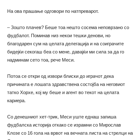
На ова прашање одговори по натпреварот.
– Зошто плачев? Беше тоа нешто сосема неповрзано со
фудбалот. Поминав низ некои тешки денови, но
благодарен сум на целата делегација и на соиграчите
бидејќи секогаш беа со мене, давајќи ми сила за да го
надминам сето тоа, рече Меси.
Потоа се откри од извори блиски до играчот дека
причината е лошата здравствена состојба на неговиот
татко Хорхе, кој му беше и агент во текот на целата
кариера.
Со денешниот хет-трик, Меси уште еднаш запиша
фудбалска историја откако се израмни со Мирослав
Клозе со 16 гола на врвот на вечната листа на стрелци на