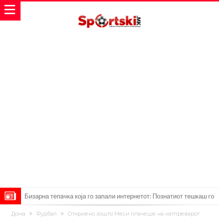
Бизарна тепачка која го запали интернетот: Познатиот тешкаш го
прифати најлудиот предизвик на кариерата – сам против
Меси, Нејмар и Суарез повторно заедно?!
Дома
Фудбал
Откриено зошто Меси плачеше на натпреварот