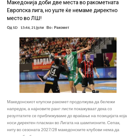
Македонија доби две места во ракометната
Европска лига, но уште ќе немаме директно
место во ЛШ!
Од
SD
15:46, 21 јули
Во :
Ракомет
Македонскиот клупски ракомет продолжува да бележи
напредок, а најновите ранг-листи покажуваат дека со
резултатите се приближуваме до враќање на позицијата која
носи директен пласман во Лигата на шампионите. Сепак,
ниту во сезоната 2027/28 македонските клубови нема да