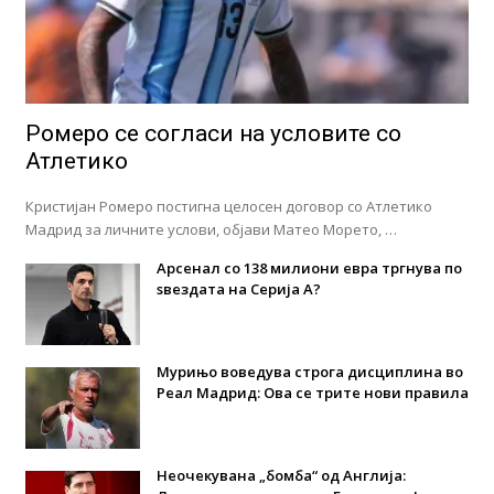
Ромеро се согласи на условите со
Атлетико
Кристијан Ромеро постигна целосен договор со Атлетико
Мадрид за личните услови, објави Матео Морето, …
Арсенал со 138 милиони евра тргнува по
ѕвездата на Серија А?
Мурињо воведува строга дисциплина во
Реал Мадрид: Ова се трите нови правила
Неочекувана „бомба“ од Англија: