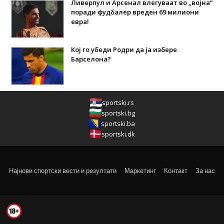
Ливерпул и Арсенал влегуваат во „војна“
поради фудбалер вреден 69 милиони
евра!
Кој го убеди Родри да ја избере
Барселона?
sportski.rs
sportski.bg
sportski.ba
sportski.dk
Најнови спортски вести и резултати
Маркетинг
Контакт
За нас