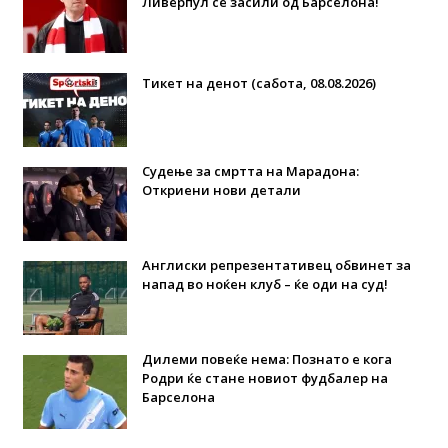
Ливерпул се засили од Барселона!
Тикет на денот (сабота, 08.08.2026)
Судење за смртта на Марадона:
Откриени нови детали
Англиски репрезентативец обвинет за
напад во ноќен клуб – ќе оди на суд!
Дилеми повеќе нема: Познато е кога
Родри ќе стане новиот фудбалер на
Барселона