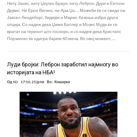
Ниту Јанис, ниту Џејлен Браун, ниту Леброн. Дури и Ентони
Дејвис. Ни Ерон Вигинс, ни Ајза Џо…. Можеби ќе се сведе на
Јаксел Лендеборг, бидејќи и Марио Хезоња избра друга
опција. Со надеж дека Џими Батлер и Мозес Муди ќе се
вратат на теренот што поскоро, и со надеж дека Кристапс
Порзингис ќе одигра барем 60 меча. Во овој момент, …
Луди бројки: Леброн заработил најмногу во
историјата на НБА!
Од
SD
17:10, 25 јули
Во :
Кошарка