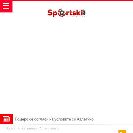
Арсенал со 138 милиони евра тргнува по ѕвездата на Серија А?
Дома
Останати
(Страница 3)
Мурињо воведува строга дисциплина во Реал Мадрид: Ова се