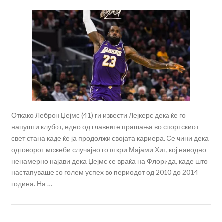
Откако Леброн Џејмс (41) ги извести Лејкерс дека ќе го
напушти клубот, едно од главните прашања во спортскиот
свет стана каде ќе ја продолжи својата кариера. Се чини дека
одговорот можеби случајно го откри Мајами Хит, кој наводно
ненамерно најави дека Џејмс се враќа на Флорида, каде што
настапуваше со голем успех во периодот од 2010 до 2014
година. На …