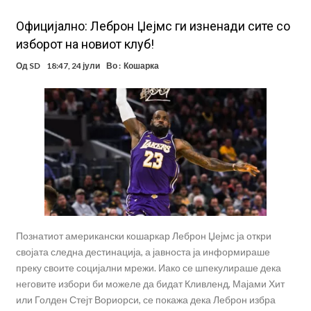
Oфицијално: Леброн Џејмс ги изненади сите со
изборот на новиот клуб!
Од
SD
18:47, 24 јули
Во :
Кошарка
Познатиот американски кошаркар Леброн Џејмс ја откри
својата следна дестинација, а јавноста ја информираше
преку своите социјални мрежи. Иако се шпекулираше дека
неговите избори би можеле да бидат Кливленд, Мајами Хит
или Голден Стејт Вориорси, се покажа дека Леброн избра