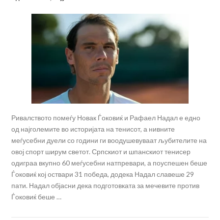
Ривалството помеѓу Новак Ѓоковиќ и Рафаел Надал е едно
од најголемите во историјата на тенисот, а нивните
меѓусебни дуели со години ги воодушевуваат љубителите на
овој спорт ширум светот. Српскиот и шпанскиот тенисер
одиграа вкупно 60 меѓусебни натпревари, а поуспешен беше
Ѓоковиќ кој оствари 31 победа, додека Надал славеше 29
пати. Надал објасни дека подготовката за мечевите против
Ѓоковиќ беше …