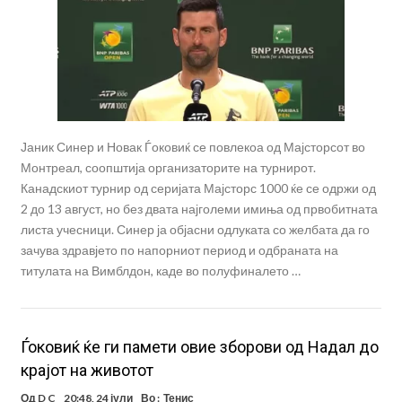
Јаник Синер и Новак Ѓоковиќ се повлекоа од Мајсторсот во
Монтреал, соопштија организаторите на турнирот.
Канадскиот турнир од серијата Мајсторс 1000 ќе се одржи од
2 до 13 август, но без двата најголеми имиња од првобитната
листа учесници. Синер ја објасни одлуката со желбата да го
зачува здравјето по напорниот период и одбраната на
титулата на Вимблдон, каде во полуфиналето …
Ѓоковиќ ќе ги памети овие зборови од Надал до
крајот на животот
Од
D C
20:48, 24 јули
Во :
Тенис