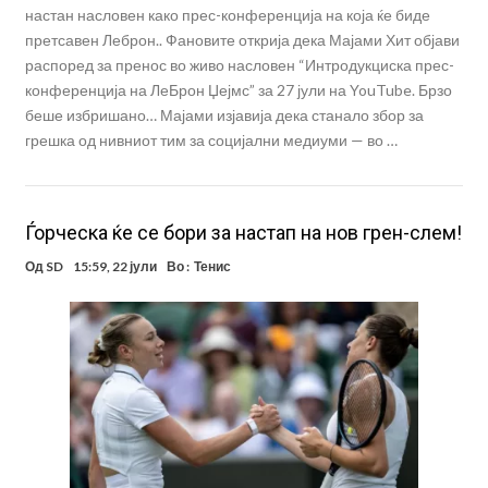
настан насловен како прес-конференција на која ќе биде
претсавен Леброн.. Фановите открија дека Мајами Хит објави
распоред за пренос во живо насловен “Интродукциска прес-
конференција на ЛеБрон Џејмс” за 27 јули на YouTube. Брзо
беше избришано… Мајами изјавија дека станало збор за
грешка од нивниот тим за социјални медиуми — во …
Ѓорческа ќе се бори за настап на нов грен-слем!
Од
SD
15:59, 22 јули
Во :
Тенис