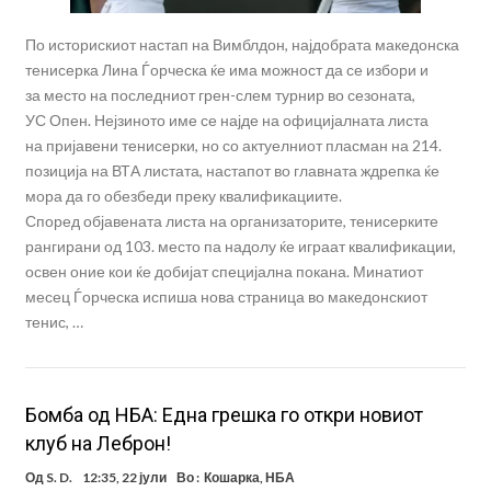
По историскиот настап на Вимблдон, најдобрата македонска
тенисерка Лина Ѓорческа ќе има можност да се избори и
за место на последниот грен-слем турнир во сезоната,
УС Опен. Нејзиното име се најде на официјалната листа
на пријавени тенисерки, но со актуелниот пласман на 214.
позиција на ВТА листата, настапот во главната ждрепка ќе
мора да го обезбеди преку квалификациите.
Според објавената листа на организаторите, тенисерките
рангирани од 103. место па надолу ќе играат квалификации,
освен оние кои ќе добијат специјална покана. Минатиот
месец Ѓорческа испиша нова страница во македонскиот
тенис, …
Бомба од НБА: Една грешка го откри новиот
клуб на Леброн!
Од
S. D.
12:35, 22 јули
Во :
Кошарка
,
НБА