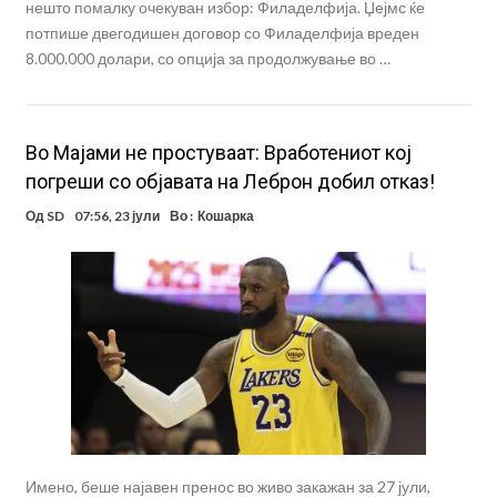
нешто помалку очекуван избор: Филаделфија. Џејмс ќе
потпише двегодишен договор со Филаделфија вреден
8.000.000 долари, со опција за продолжување во …
Во Мајами не простуваат: Вработениот кој
погреши со објавата на Леброн добил отказ!
Од
SD
07:56, 23 јули
Во :
Кошарка
Имено, беше најавен пренос во живо закажан за 27 јули,