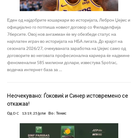
Еден од најдобрите кошаркари во историјата, Леброн Џејмс и
официјално го потпиша новиот договор со Филаделфија
76ерсите. Овој нов ангажман ќе му обезбеди статус на
најплатен играч во историјата на НБА лигата. До крајот на
сезоната 2026/27, очекуваната заработка на Џејмс само од
договорите во неговата професионална кариера ќе надмине
феноменални 585 милиони долари, известува Spotrac,
водечка интернет база за …
Неочекувано: Ѓоковиќ и Синер истовремено се
откажаа!
Од
D C
13:19, 25 јули
Во :
Тенис