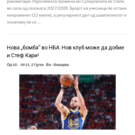
ракометари. Најголемата промена во Суперлигата ќе стапи
во сила од сезоната 2027/2028. Бројот на учесници ќе остане
непроменет (12 екипи), а регуларниот дел од шампионатот и
понатаму ќе се …
Нова „бомба“ во НБА: Нов клуб може да добие
и Стеф Кари!
Од
SD
09:31, 27 јули
Во :
Кошарка