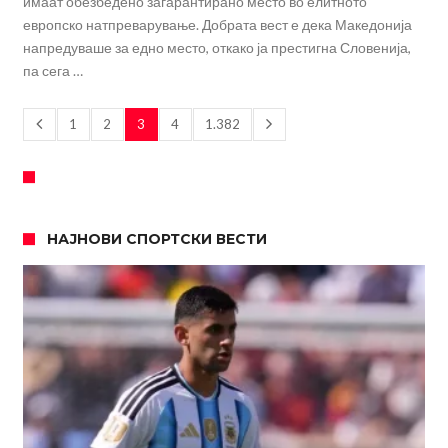
имаат обезбедено загарантирано место во елитното
европско натпреварување. Добрата вест е дека Македонија
напредуваше за едно место, откако ја престигна Словенија,
па сега …
1
2
3
4
1.382
НАЈНОВИ СПОРТСКИ ВЕСТИ