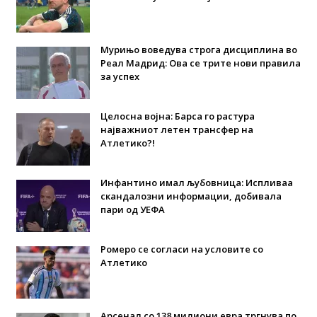
Мурињо воведува строга дисциплина во
Реал Мадрид: Ова се трите нови правила
за успех
Целосна војна: Барса го растура
најважниот летен трансфер на
Атлетико?!
Инфантино имал љубовница: Испливаа
скандалозни информации, добивала
пари од УЕФА
Ромеро се согласи на условите со
Атлетико
Арсенал со 138 милиони евра тргнува по