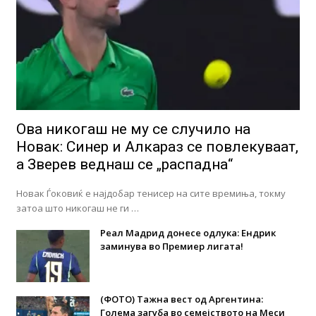
Ова никогаш не му се случило на
Новак: Синер и Алкараз се повлекуваат,
а Зверев веднаш се „распадна“
Новак Ѓоковиќ е најдобар тенисер на сите времиња, токму
затоа што никогаш не ги …
Реал Мадрид донесе одлука: Eндрик
заминува во Премиер лигата!
(ФОТО) Тажна вест од Аргентина:
Голема загуба во семејството на Меси