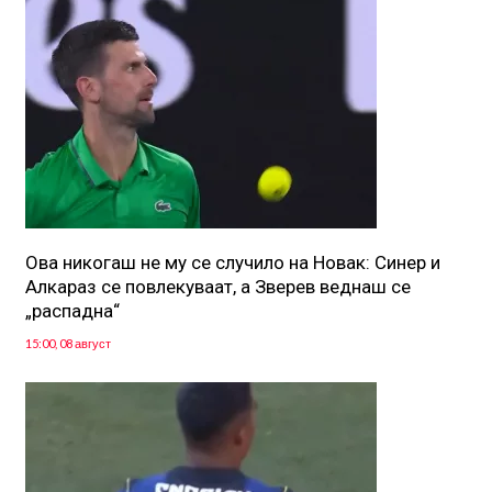
Ова никогаш не му се случило на Новак: Синер и
Алкараз се повлекуваат, а Зверев веднаш се
„распадна“
15:00, 08 август