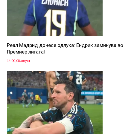
Реал Мадрид донесе одлука: Eндрик заминува во
Премиер лигата!
14:00, 08 август