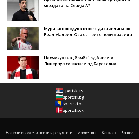
ѕвездата на Серија А?
Мурињо воведува строга дисциплина во
Реал Мадрид: Ова се трите нови правила
Неочекувана „бомба“ од Англија:
Ливерпул се засили од Барселона!
sportski.rs
sportski.bg
sportski.ba
sportski.dk
Најнови спортски вести и резултати
Маркетинг
Контакт
За нас