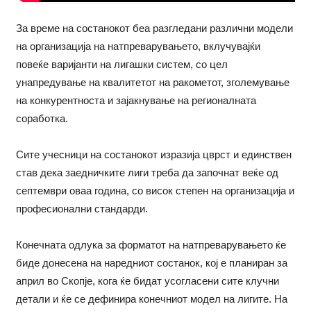
За време на состанокот беа разгледани различни модели
на организација на натпреварувањето, вклучувајќи
повеќе варијанти на лигашки систем, со цел
унапредување на квалитетот на ракометот, зголемување
на конкурентноста и зајакнување на регионалната
соработка.
Сите учесници на состанокот изразија цврст и единствен
став дека заедничките лиги треба да започнат веќе од
септември оваа година, со висок степен на организација и
професионални стандарди.
Конечната одлука за форматот на натпреварувањето ќе
биде донесена на наредниот состанок, кој е планиран за
април во Скопје, кога ќе бидат усогласени сите клучни
детали и ќе се дефинира конечниот модел на лигите. На