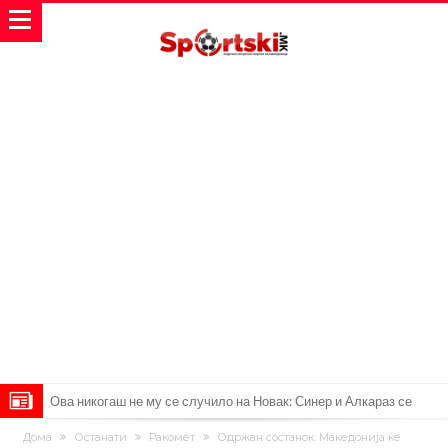
(ФОТО) Тажна вест од Аргентина: Голема загуба во семејството
Дома
Останати
Ракомет
Одржан состанок: Македонија ќе