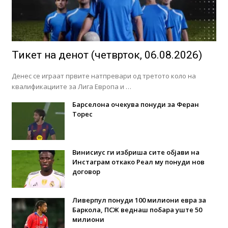
Тикет на денот (четврток, 06.08.2026)
Денес се играат првите натпревари од третото коло на
квалификациите за Лига Европа и …
Барселона очекува понуди за Феран
Торес
Винисиус ги избриша сите објави на
Инстаграм откако Реал му понуди нов
договор
Ливерпул понуди 100 милиони евра за
Баркола, ПСЖ веднаш побара уште 50
милиони