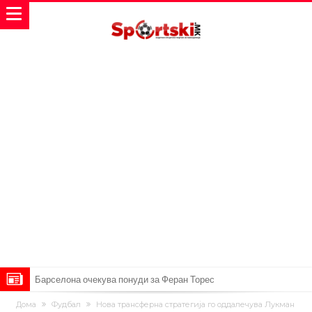
Барселона очекува понуди за Феран Торес
Винисиус ги избриша сите објави на Инстаграм откако Реал му
Дома
Фудбал
Нова трансферна стратегија го оддалечува Лукман