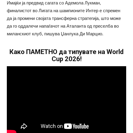
Имајќи ја предвид сагата со Адемола Лукман,
финалистот во Лигата на шампионите Интер е спремен
да ја промени својата трансферна стратегија, што може
да го оддалечи напаѓачот на Аталанта од преселба во
миланскиот клуб, пишува Џанлука Ди Марцио.
Како ПАМЕТНО да типувате на World
Cup 2026!