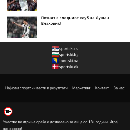
Познат е следниот клуб на Душан
Влаховиќ!
sportski.rs
sportski.bg
sportski.ba
sportski.dk
Најнови спортски вести и резултати
Маркетинг
Контакт
За нас
Учество во игри на среќа е дозволено за лица со 18+ години. Играј
одговорно!