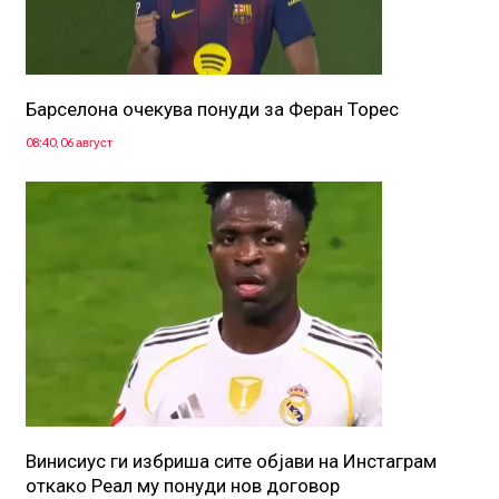
Барселона очекува понуди за Феран Торес
08:40, 06 август
Винисиус ги избриша сите објави на Инстаграм
откако Реал му понуди нов договор