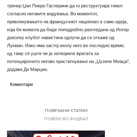
тренер Џан Пиеро Гасперини да го реструктуира тимот
согласно неговите видувања. Во моментот,
привлекувањето на францускиот национал е само идеја,
која би можела да биде поподробно разгледана од Интер
доколку клубот навистина одлучи да се откаже од
Лукман. Иако има застој околу него во последно време,
од таму сè уште не ја затвориле вратата за
потенцијалното негово пристигнување на „Џузепе Меаца“,
додава Ди Марцио.
Коментари
ПОВРЗАНИ СТАТИИ
ПОВЕЌЕ ВО ФУДБАЛ