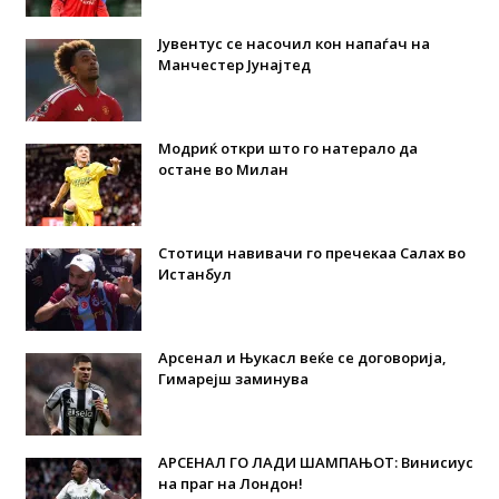
Јувентус се насочил кон напаѓач на
Манчестер Јунајтед
Модриќ откри што го натерало да
остане во Милан
Стотици навивачи го пречекаа Салах во
Истанбул
Арсенал и Њукасл веќе се договорија,
Гимарејш заминува
АРСЕНАЛ ГО ЛАДИ ШАМПАЊОТ: Винисиус
на праг на Лондон!