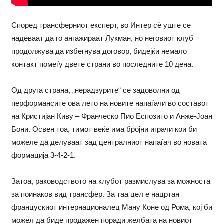
Според трансферниот експерт, во Интер сè уште се
надеваат да го ангажираат Лукман, но неговиот клуб
продолжува да избегнува договор, бидејќи немало
контакт помеѓу двете страни во последните 10 дена.
Од друга страна, „нерадзурите“ се задоволни од
перформансите ова лето на новите напаѓачи во составот
на Кристијан Киву – Франческо Пио Еспозито и Анже-Јоан
Бони. Освен тоа, тимот веќе има бројни играчи кои би
можеле да делуваат зад централниот напаѓач во новата
формација 3-4-2-1.
Затоа, раководството на клубот размислува за можноста
за поинаков вид трансфер. За таа цел е нацртан
францускиот интернационалец Ману Коне од Рома, кој би
можел да биде продажен поради желбата на новиот