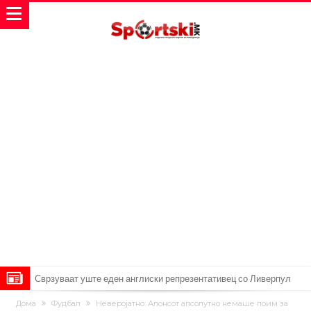
Сврзуваат уште еден англиски репрезентативец со Ливерпул
Замена за Влаховиќ: Напаѓачот на Манчестер доаѓа во Јувентус!
Дома
Фудбал
Неверојатно: Алонсот апсолутно немаше поим за