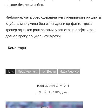
остане без левиот бек.
Информацијата брзо одекнала меѓу навивачите на двата
клуба, а многумина беа изненадени од фактот дека
тренер од таков ранг за заминувањето на својот играч
дознал преку социјалните мрежи.
Коментари
Tags
Премиерлига
Топ Вести
Чаби Алонсо
ПОВРЗАНИ СТАТИИ
ПОВЕЌЕ ВО ФУДБАЛ