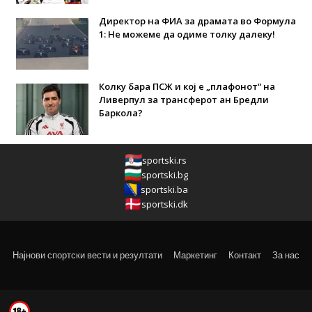
Директор на ФИА за драмата во Формула
1: Не можеме да одиме толку далеку!
Колку бара ПСЖ и кој е „плафонот“ на
Ливерпул за трансферот ан Бредли
Баркола?
sportski.rs
sportski.bg
sportski.ba
sportski.dk
Најнови спортски вести и резултати
Маркетинг
Контакт
За нас