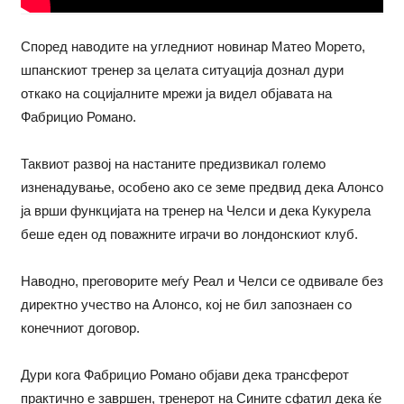
Според наводите на угледниот новинар Матео Морето,
шпанскиот тренер за целата ситуација дознал дури
откако на социјалните мрежи ја видел објавата на
Фабрицио Романо.
Таквиот развој на настаните предизвикал големо
изненадување, особено ако се земе предвид дека Алонсо
ја врши функцијата на тренер на Челси и дека Кукурела
беше еден од поважните играчи во лондонскиот клуб.
Наводно, преговорите меѓу Реал и Челси се одвивале без
директно учество на Алонсо, кој не бил запознаен со
конечниот договор.
Дури кога Фабрицио Романо објави дека трансферот
практично е завршен, тренерот на Сините сфатил дека ќе