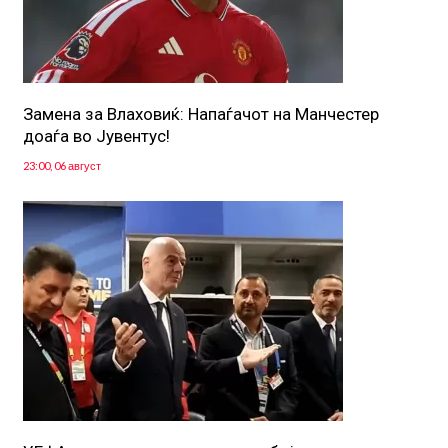
Замена за Влаховиќ: Напаѓачот на Манчестер
доаѓа во Јувентус!
23:00, 06 август