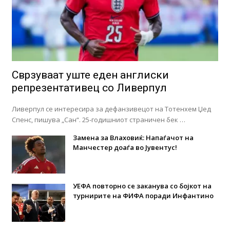
Сврзуваат уште еден англиски
репрезентативец со Ливерпул
Ливерпул се интересира за дефанзивецот на Тотенхем Џед
Спенс, пишува „Сан“. 25-годишниот страничен бек …
Замена за Влаховиќ: Напаѓачот на
Манчестер доаѓа во Јувентус!
УЕФА повторно се заканува со бојкот на
турнирите на ФИФА поради Инфантино