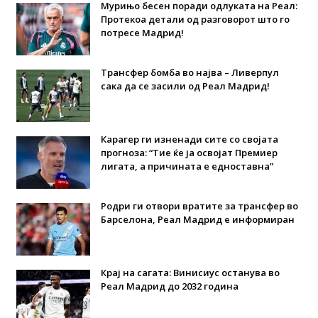
Мурињо бесен поради одлуката на Реал:
Протекоа детали од разговорот што го
потресе Мадрид!
Трансфер бомба во најва – Ливерпул
сака да се засили од Реал Мадрид!
Карагер ги изненади сите со својата
прогноза: “Тие ќе ја освојат Премиер
лигата, а причината е едноставна”
Родри ги отвори вратите за трансфер во
Барселона, Реал Мадрид е информиран
Крај на сагата: Винисиус останува во
Реал Мадрид до 2032 година