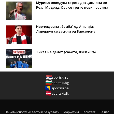
Мурињо воведува строга дисциплина во
Реал Мадрид: Ова се трите нови правила
Неочекувана „бомба“ од Англија:
Ливерпул се засили од Барселона!
Тикет на денот (сабота, 08.08.2026)
sportski.rs
sportski.bg
sportski.ba
sportski.dk
Најнови спортски вести и резултати
Маркетинг
Контакт
За нас