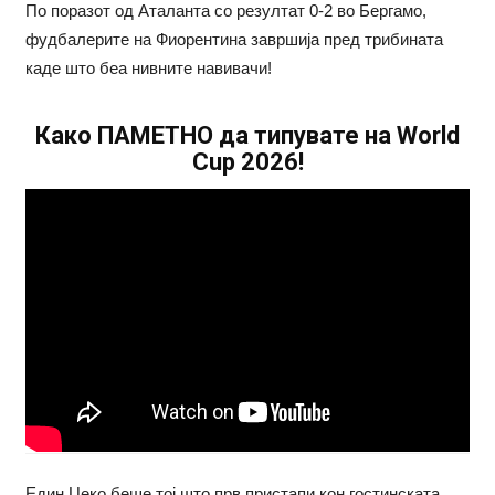
По поразот од Аталанта со резултат 0-2 во Бергамо,
фудбалерите на Фиорентина завршија пред трибината
каде што беа нивните навивачи!
Како ПАМЕТНО да типувате на World
Cup 2026!
Един Џеко беше тој што прв пристапи кон гостинската