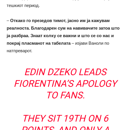
тешкиот период.
–
Откако го презедов тимот, јасно им ја кажувам
реалноста. Благодарен сум на навивачите затоа што
ја разбраа. Знаат колку се важни и што се со нас и
покрај пласманот на табелата
– изјави Ваноли по
натпреварот.
EDIN DZEKO LEADS
FIORENTINA’S APOLOGY
TO FANS.
THEY SIT 19TH ON 6
POINTS, AND ONLY A