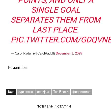
SINGLE GOAL
SEPARATES THEM FROM
LAST PLACE.
PIC.TWITTER.COM/GDQVN
— Carol Radull (@CarolRadull)
December 1, 2025
Коментари
Tags
един џеко
серија а
Топ Вести
фиорентина
ПОВРЗАНИ СТАТИИ