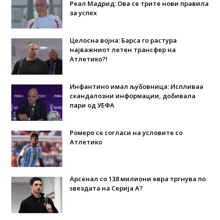
Реал Мадрид: Ова се трите нови правила
за успех
Целосна војна: Барса го растура
најважниот летен трансфер на
Атлетико?!
Инфантино имал љубовница: Испливаа
скандалозни информации, добивала
пари од УЕФА
Ромеро се согласи на условите со
Атлетико
Арсенал со 138 милиони евра тргнува по
ѕвездата на Серија А?