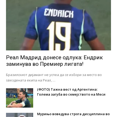
Реал Мадрид донесе одлука: Eндрик
заминува во Премиер лигата!
Бразилскиот дијамант не успеа да се избори за место во
ѕвездената екипа на Реал, …
(ФОТО) Тажна вест од Аргентина:
Голема загуба во семејството на Меси
Мурињо воведува строга дисциплина во