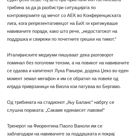
трибина за да ја разбистри ситуацијата по
контроверзиите од мечот со АЕК во Конференциската
лига, кога репрезентативецот на БиХ ги критикуваше
навивачите поради, како што рече, „недостатокот на
поддршка и свирежи по почетните грешки на тимот.“
Италијанските медиуми пишуваат дека разговорот
поминал без поголеми тензии, а на повикот на навивачите
се одазва и капитенот Лука Рањери, додека Џеко во еден
момент земал мегафон и им се обратил на повеќе од
илјада приврзаници на Виола кои патуваа во Бергамо.
Од трибината на стадионот „Њу Баланс“ набргу се
слушна пораката: „Сакаме единаесет лавови!“
Тренерот на Фиорентина Паоло Ваноли им се
заблагодари на навивачите за поддршката и покрај