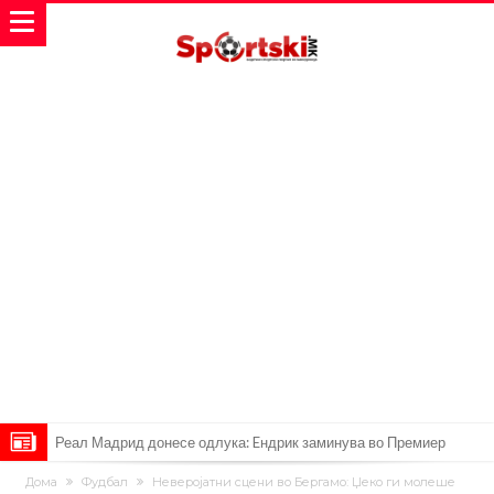
Мурињо воведува строга дисциплина во Реал Мадрид: Ова се
Дома
Фудбал
Неверојатни сцени во Бергамо: Џеко ги молеше