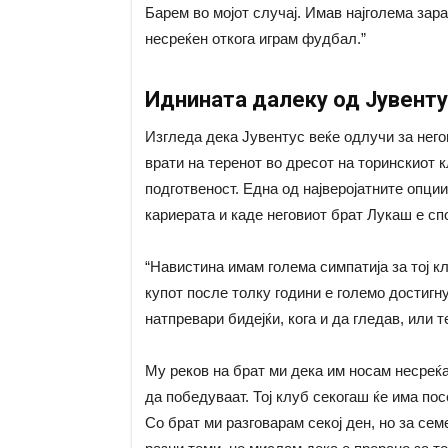
Барем во мојот случај. Имав најголема зара
несреќен откога играм фудбал.”
Иднината далеку од Јувент
Изгледа дека Јувентус веќе одлучи за него
врати на теренот во дресот на торинскиот 
подготвеност. Една од најверојатните опции
кариерата и каде неговиот брат Лукаш е сп
“Навистина имам голема симпатија за тој к
купот после толку години е големо достигн
натпревари бидејќи, кога и да гледав, или 
Му реков на брат ми дека им носам несреќа
да победуваат. Тој клуб секогаш ќе има по
Со брат ми разговарам секој ден, но за се