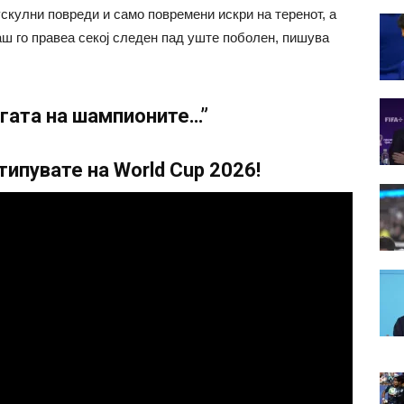
скулни повреди и само повремени искри на теренот, а
ш го правеа секој следен пад уште поболен, пишува
игата на шампионите…”
ипувате на World Cup 2026!