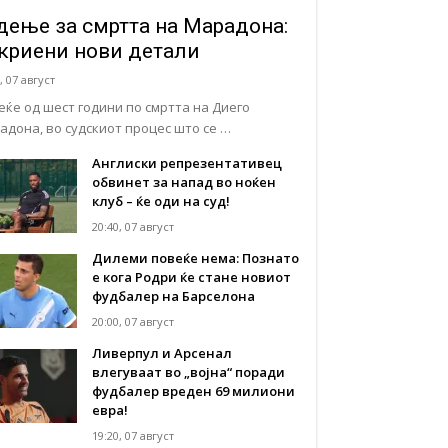
дење за смртта на Марадона:
криени нови детали
, 07 август
еќе од шест години по смртта на Диего
адона, во судскиот процес што се …
Англиски репрезентативец
обвинет за напад во ноќен
клуб – ќе оди на суд!
20:40, 07 август
Дилеми повеќе нема: Познато
е кога Родри ќе стане новиот
фудбалер на Барселона
20:00, 07 август
Ливерпул и Арсенал
влегуваат во „војна“ поради
фудбалер вреден 69 милиони
евра!
19:20, 07 август