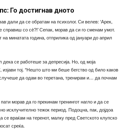
пс: Го достигнав дното
вав дали да се обратам на психолог. Си велев: ‘Арек,
справиш со сè?!’ Сепак, морав да си го сменам умот.
 на минатата година, отприлика од јануари до април
л дека се работеше за депресија. Но, од моја
, изјави тој. “Нешто што ми беше бегство од било каков
случеше да одам во теретана, тренирам и… да почнам
 пати морав да го прекинам тренингот нагло и да се
о исклучително тежок период. Подоцна, пак, дојдоа
да се враќам на теренот, малку пред Светското клупско
носат среќа.