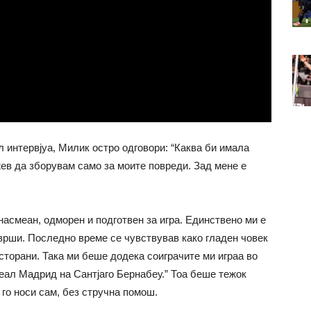
 интервјуа, Милик остро одговори: “Каква би имала
ев да зборувам само за моите повреди. Зад мене е
 насмеан, одморен и подготвен за игра. Единствено ми е
врши. Последно време се чувствував како гладен човек
сторани. Така ми беше додека соиграчите ми играа во
еал Мадрид на Сантјаго Бернабеу.” Тоа беше тежок
го носи сам, без стручна помош.