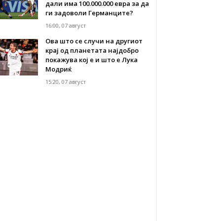
дали има 100.000.000 евра за да
ги задоволи Германците?
16:00, 07 август
Ова што се случи на другиот
крај од планетата најдобро
покажува кој е и што е Лука
Модриќ
15:20, 07 август