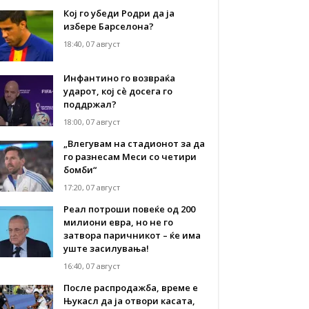
Кој го убеди Родри да ја
избере Барселона?
18:40, 07 август
Инфантино го возвраќа
ударот, кој сè досега го
поддржал?
18:00, 07 август
„Влегувам на стадионот за да
го разнесам Меси со четири
бомби“
17:20, 07 август
Реал потроши повеќе од 200
милиони евра, но не го
затвора паричникот – ќе има
уште засилувања!
16:40, 07 август
После распродажба, време е
Њукасл да ја отвори касата,