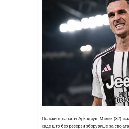
Полскиот напаѓач Аркадиуш Милик (32) иск
каде што без резерви зборуваше за својата