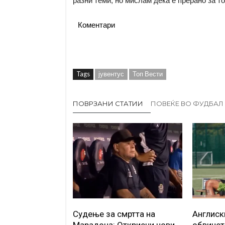
разни теми, но мислам дека е прерано за т
Коментари
Tags
јувентус
Топ Вести
ПОВРЗАНИ СТАТИИ
ПОВЕЌЕ ВО ФУДБАЛ
Судење за смртта на
Англиск