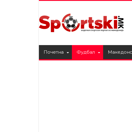
Почетна
Фудбал
Македонс