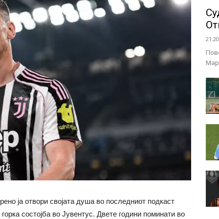
Су
От
21:20
Пов
Мар
рено ја отвори својата душа во последниот подкаст
 горка состојба во Јувентус. Двете години поминати во