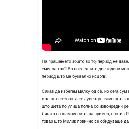
На прашањето зошто во тој период не давал
смисла тоа? Во последните две години мож
период што ме буквално исцрпи.
Сакав да избегам малку од сè, но сега сум
жал што сезоната со Јувентус само што за
што шета по улица полна со извонредни ре
Лигата на шампионите, на пример, против Р
товар што Милик првично се обидуваше да 