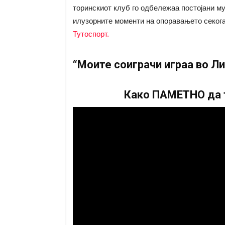
торинскиот клуб го одбележаа постојани му
илузорните моменти на опоравањето секога
Тутоспорт.
“Моите соиграчи играа во Л
Како ПАМЕТНО да т