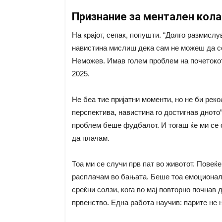
Признание за ментален кола
На крајот, сепак, попушти. “Долго размислу
навистина мислиш дека сам не можеш да се 
Неможев. Имав голем проблем на почетокот
2025.
Не беа тие пријатни моменти, но не би реко
перспектива, навистина го достигнав дното”
проблем беше фудбалот. И тогаш ќе ми се 
да плачам.
Тоа ми се случи прв пат во животот. Повеќе
расплачам во бањата. Беше тоа емоционалн
среќни солзи, кога во мај повторно почнав 
првенство. Една работа научив: парите не 