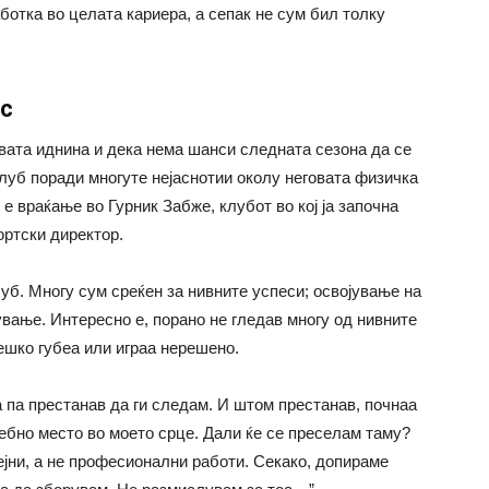
ботка во целата кариера, а сепак не сум бил толку
ус
вата иднина и дека нема шанси следната сезона да се
клуб поради многуте нејаснотии околу неговата физичка
 е враќање во Гурник Забже, клубот во кој ја започна
ортски директор.
луб. Многу сум среќен за нивните успеси; освојување на
ување. Интересно е, порано не гледав многу од нивните
тешко губеа или играа нерешено.
 па престанав да ги следам. И штом престанав, почнаа
себно место во моето срце. Дали ќе се преселам таму?
мејни, а не професионални работи. Секако, допираме