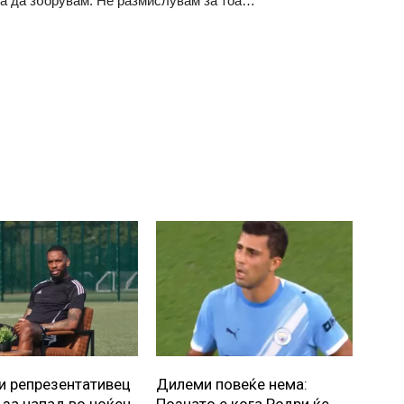
оа да зборувам. Не размислувам за тоа…”
и репрезентативец
Дилеми повеќе нема: