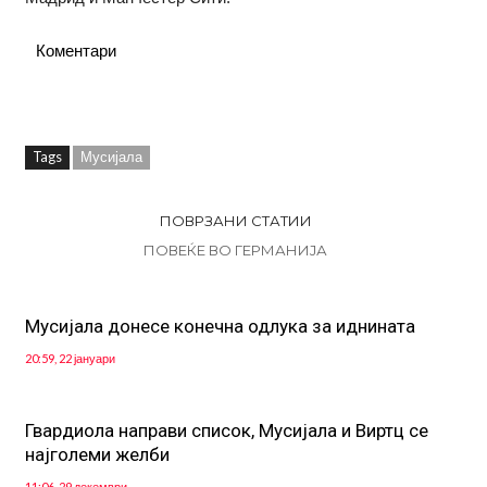
Коментари
Tags
Мусијала
ПОВРЗАНИ СТАТИИ
ПОВЕЌЕ ВО ГЕРМАНИЈА
Мусијала донесе конечна одлука за иднината
20:59, 22 јануари
Гвардиола направи список, Мусијала и Виртц се
најголеми желби
11:06, 29 декември