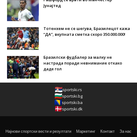
Јунајтед
Тотенхем не се шегува, Бразилецот кажа
“ДА”, вкупната сметка скоро 350.000.000!
Бразилски фудбалер за малку не
настрада поради невнимание откако
даде гол
sportski.rs
sportski.bg
sportski.ba
sportski.dk
Најнови спортски вести и резултати
Маркетинг
Контакт
За нас