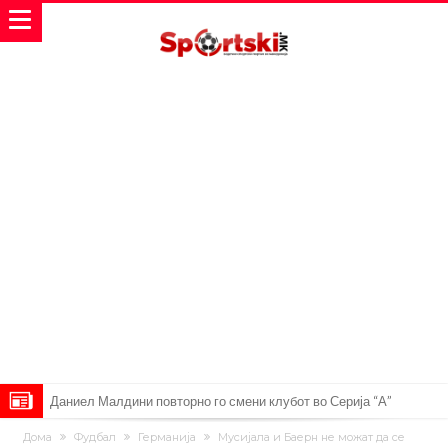
Даниел Малдини повторно го смени клубот во Серија “А”
Аморим донесе одлука: Милан ќе го крати составот
Дома
Фудбал
Германија
Мусијала и Баерн не можат да се