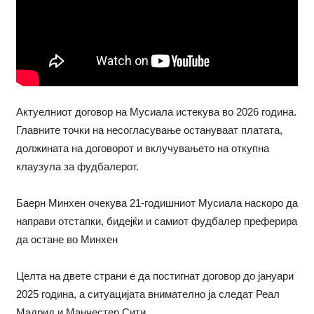
Актуелниот договор на Мусиала истекува во 2026 година.
Главните точки на несогласување остануваат платата,
должината на договорот и вклучувањето на откупна
клаузула за фудбалерот.
Баерн Минхен очекува 21-годишниот Мусиала наскоро да
направи отстапки, бидејќи и самиот фудбалер преферира
да остане во Минхен
Целта на двете страни е да постигнат договор до јануари
2025 година, а ситуацијата внимателно ја следат Реал
Мадрид и Манчестер Сити.