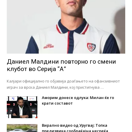
Даниел Малдини повторно го смени
клубот во Серија “А”
Калјари официјално го објавија доаѓањето на офанзивниот
играч за врска Даниел Малдини, кој пристигнува …
Аморим донесе одлука: Милан ќе го
крати составот
Вирално видео од Уругвај: Топка
предизвика сообраќајна несреќа