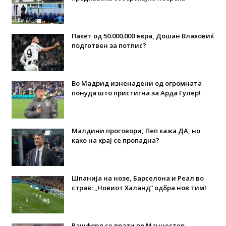
Пакет од 50.000.000 евра, Дошан Влаховиќ
подготвен за потпис?
Во Мадрид изненадени од огромната
понуда што пристигна за Арда Гулер!
Малдини проговори, Пеп кажа ДА, но
како на крај се пропадна?
Шпанија на нозе, Барселона и Реал во
страв: „Новиот Халанд“ одбра нов тим!
Рашфорд се врати во Манчестер