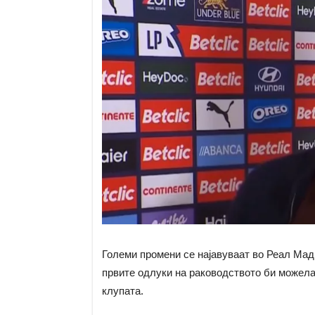
Големи промени се најавуваат во Реал Мадр
првите одлуки на раководството би можела
клупата.