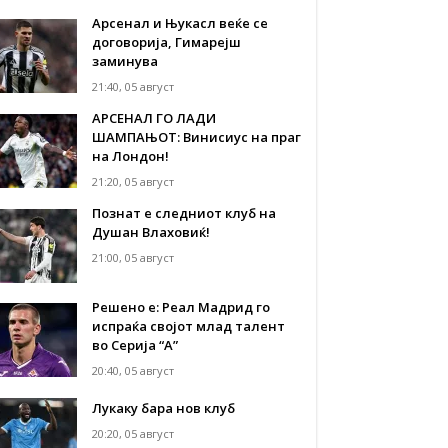
Арсенал и Њукасл веќе се
договорија, Гимарејш
заминува
21:40, 05 август
АРСЕНАЛ ГО ЛАДИ
ШАМПАЊОТ: Винисиус на праг
на Лондон!
21:20, 05 август
Познат е следниот клуб на
Душан Влаховиќ!
21:00, 05 август
Решено е: Реал Мадрид го
испраќа својот млад талент
во Серија “А”
20:40, 05 август
Лукаку бара нов клуб
20:20, 05 август