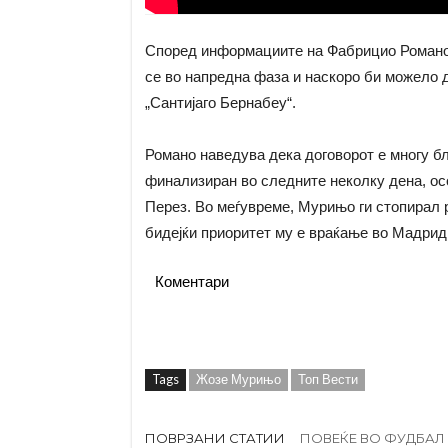
Според информациите на Фабрицио Романо,
се во напредна фаза и наскоро би можело д
„Сантијаго Бернабеу“.
Романо наведува дека договорот е многу б
финализиран во следните неколку дена, ос
Перез. Во меѓувреме, Мурињо ги стопирал 
бидејќи приоритет му е враќање во Мадрид
Коментари
Tags
Жозе Мурињо
Топ Вести
ПОВРЗАНИ СТАТИИ
ПОВЕЌЕ ВО ФУДБАЛ