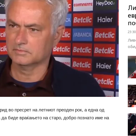
Ли
ев
по
23:30
Лив
оби
ид во пресрет на летниот преоден рок, а една од
 да биде враќањето на старо, добро познато име на