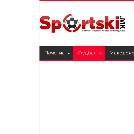
Почетна
Фудбал
Македонс