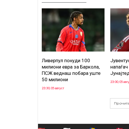
Ливерпул понуди 100
Јувенту
милиони евра за Баркола,
напаѓач
ПСЖ веднаш побара уште
Јунајте
50 милиони
23:00, 05 авг
23:30, 05 август
Прочита