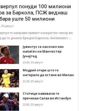
верпул понуди 100 милиони
ра за Баркола, ПСЖ веднаш
бара уште 50 милиони
, 05 август
ерпул го направи првиот конкретен чекор во
д да го донесе Бредли Баркола. Англискиот …
Јувентус се насочил кон
напаѓач на Манчестер
Јунајтед
23:00, 05 август
Модриќ откри што го
натерало да остане во Милан
22:30, 05 август
Стотици навивачи го
пречекаа Салах во Истанбул
22:00, 05 август