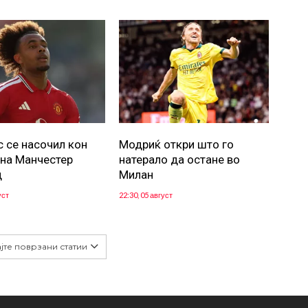
с се насочил кон
Модриќ откри што го
 на Манчестер
натерало да остане во
д
Милан
уст
22:30, 05 август
јте поврзани статии