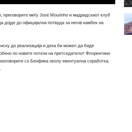
 преговорите меѓу José Mourinho и мадридскиот клуб
а дојде до официјална потврда за негов камбек на
лиску до реализација и дека би можел да биде
обено по новите потези на претседателот Флорентино
разговорите со Бенфика околу евентуална соработка,
.