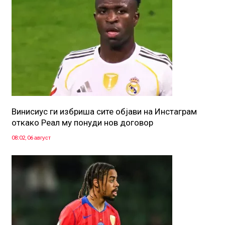
Винисиус ги избриша сите објави на Инстаграм
откако Реал му понуди нов договор
08:02, 06 август