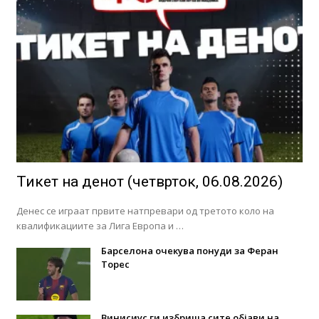
Тикет на денот (четврток, 06.08.2026)
Денес се играат првите натпревари од третото коло на
квалификациите за Лига Европа и …
Барселона очекува понуди за Феран
Торес
Винисиус ги избриша сите објави на