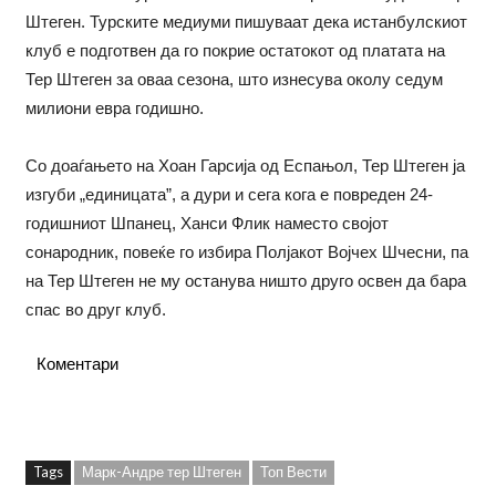
Штеген. Турските медиуми пишуваат дека истанбулскиот
клуб е подготвен да го покрие остатокот од платата на
Тер Штеген за оваа сезона, што изнесува околу седум
милиони евра годишно.
Со доаѓањето на Хоан Гарсиjа од Еспањол, Тер Штеген ја
изгуби „единицата”, а дури и сега кога е повреден 24-
годишниот Шпанец, Ханси Флик наместо својот
сонародник, повеќе го избира Полјакот Војчех Шчесни, па
на Тер Штеген не му останува ништо друго освен да бара
спас во друг клуб.
Коментари
Tags
Марк-Андре тер Штеген
Топ Вести