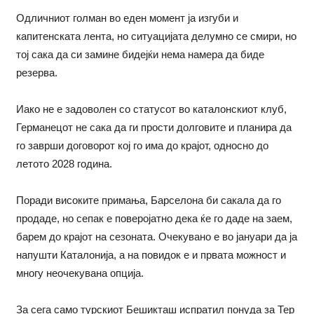
Одличниот голман во еден момент ја изгуби и
капитенската лента, но ситуацијата делумно се смири, но
тој сака да си замине бидејќи нема намера да биде
резерва.
Иако не е задоволен со статусот во каталонскиот клуб,
Германецот не сака да ги прости долговите и планира да
го заврши договорот кој го има до крајот, односно до
летото 2028 година.
Поради високите примања, Барселона би сакала да го
продаде, но сепак е поверојатно дека ќе го даде на заем,
барем до крајот на сезоната. Очекувано е во јануари да ја
напушти Каталонија, а на повидок е и првата можност и
многу неочекувана опција.
За сега само турскиот Бешикташ испратил понуда за Тер