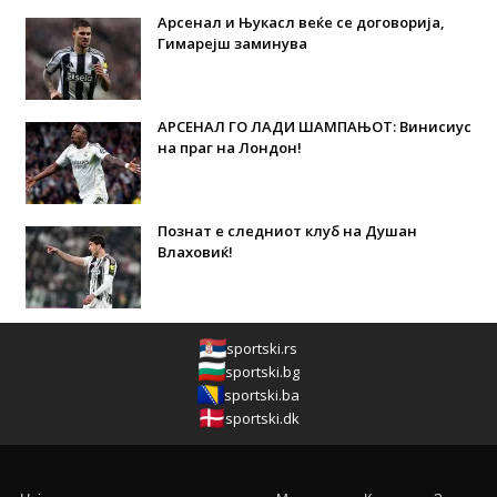
Арсенал и Њукасл веќе се договорија,
Гимарејш заминува
АРСЕНАЛ ГО ЛАДИ ШАМПАЊОТ: Винисиус
на праг на Лондон!
Познат е следниот клуб на Душан
Влаховиќ!
sportski.rs
sportski.bg
sportski.ba
sportski.dk