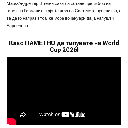
Марк-Андре тер Штеген сака да остане прв избор на
голот на Германија, која ќе игра на Светското првенство, а
за да го направи тоа, ќе мора во јануари да ја напушти
Барселона.
Како ПАМЕТНО да типувате на World
Cup 2026!