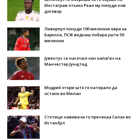
Инстаграм откако Реал му понуди нов
договор
Ливерпул понуди 100 милиони евра за
Баркола, ПСЖ веднаш побара уште 50
милиони
Јувентус се насочил кон напаѓач на
Манчестер Јунајтед
Модриќ откри што го натерало да
остане во Милан
Стотици навивачи го пречекаа Салах во
Истанбул