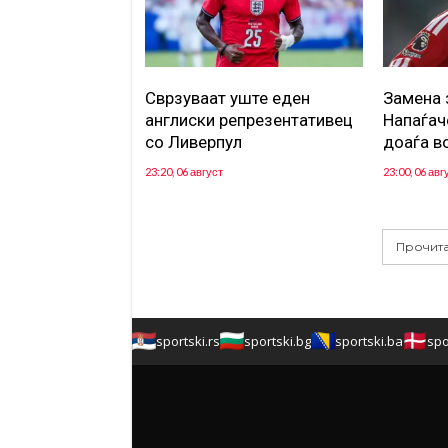
Сврзуваат уште еден
Замена 
англиски репрезентативец
Напаѓач
со Ливерпул
доаѓа в
23:20, 06 август
23:00, 06 авг
Прочита
sportski.rs
sportski.bg
sportski.ba
spo