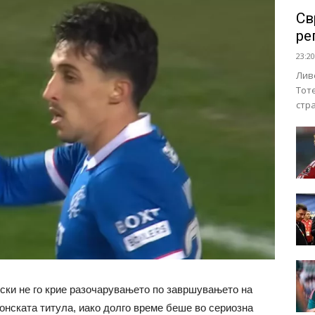
Св
ре
23:20
Лив
Тот
стр
ски не го крие разочарувањето по завршувањето на
онската титула, иако долго време беше во сериозна