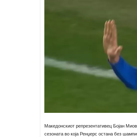
Македонскиот репрезентативец Бојан Миов
сезоната во која Ренџерс остана без шампи