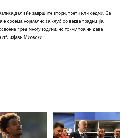
азлика дали ќе завршите втори, трети или седми. За
а е сосема нормално за клуб со ваква традиција.
своена пред многу години, но токму тоа ни дава
кт“, изјави Миовски.