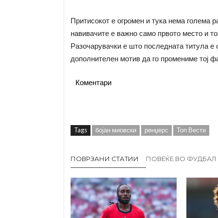
Притисокот е огромен и тука нема голема р
навивачите е важно само првото место и то
Разочарувачки е што последната титула е о
дополнителен мотив да го промениме тој фа
Коментари
Tags
бојан миовски
ренџерс
Топ Вести
ПОВРЗАНИ СТАТИИ
ПОВЕЌЕ ВО ФУДБАЛ