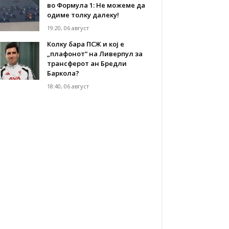
во Формула 1: Не можеме да
одиме толку далеку!
19:20, 06 август
Колку бара ПСЖ и кој е
„плафонот“ на Ливерпул за
трансферот ан Бредли
Баркола?
18:40, 06 август