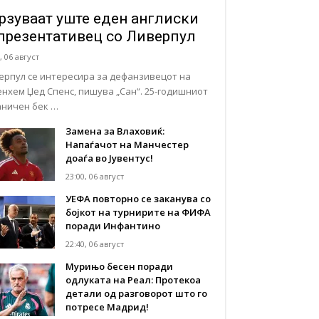
рзуваат уште еден англиски
презентативец со Ливерпул
, 06 август
ерпул се интересира за дефанзивецот на
енхем Џед Спенс, пишува „Сан“. 25-годишниот
аничен бек …
Замена за Влаховиќ:
Напаѓачот на Манчестер
доаѓа во Јувентус!
23:00, 06 август
УЕФА повторно се заканува со
бојкот на турнирите на ФИФА
поради Инфантино
22:40, 06 август
Мурињо бесен поради
одлуката на Реал: Протекоа
детали од разговорот што го
потресе Мадрид!