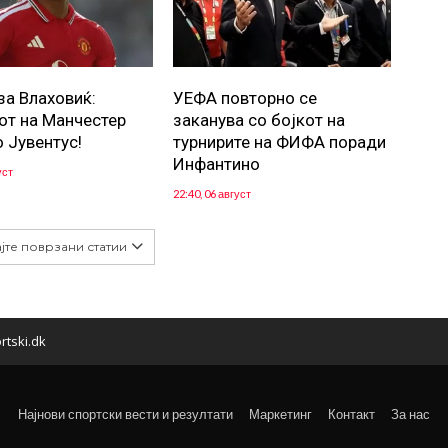
за Влаховиќ:
УЕФА повторно се
от на Манчестер
заканува со бојкот на
о Јувентус!
турнирите на ФИФА поради
Инфантино
уст
22:40, 06 август
јте поврзани статии
rtski.dk
Најнови спортски вести и резултати
Маркетинг
Контакт
За нас