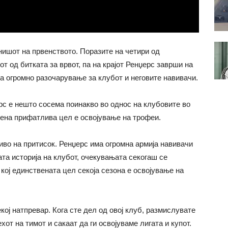
нишот на првенството. Поразите на четири од
т од битката за врвот, па на крајот Ренџерс заврши на
а огромно разочарување за клубот и неговите навивачи.
рс е нешто сосема поинакво во однос на клубовите во
вена прифатлива цел е освојување на трофеи.
иво на притисок. Ренџерс има огромна армија навивачи
ата историја на клубот, очекувањата секогаш се
 кој единствената цел секоја сезона е освојување на
кој натпревар. Кога сте дел од овој клуб, размислувате
от на тимот и сакаат да ги освојуваме лигата и купот.