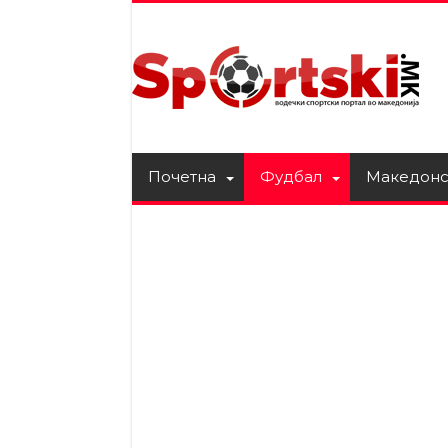
Почетна
Фудбал
Македонс