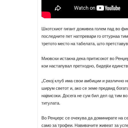
Шкотскиот гигант доживеа голем пад во фи
последните пет натпревари го оттурнаа тимо
третото место на табелата, што претставув
Миовски истакна дека притисокот во Ренџе
кои настапувал претходно, бидејќи единст
„Секој клуб има свои амбиции и различно н
ширум светот и, ако се земе предвид богат
највисоки. Досега не сум бил дел од тим во
титулата.
Во Ренџерс се очекува да доминирате на се
само за трофеи. Навивачите живеат за успех