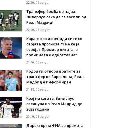
22:20, 06 август
Трансфер бомба во најва –
Ливерпул сака да се засили од
Реал Мадрид!
22:00, 06 август
Карагер ги изненади сите со
својата прогноза: “Тие ќе ја
освојат Премиер лигата, а
причината е едноставна”
21:40, 06 август
Родри ги отвори вратите за
трансфер во Барселона, Реал
Мадрид е информиран
21:15, 06 август
Крај на сагата: Винисиус
останува во Реал Мадрид до
2032 година
20:49, 06 август
Директор на ФИА за драмата