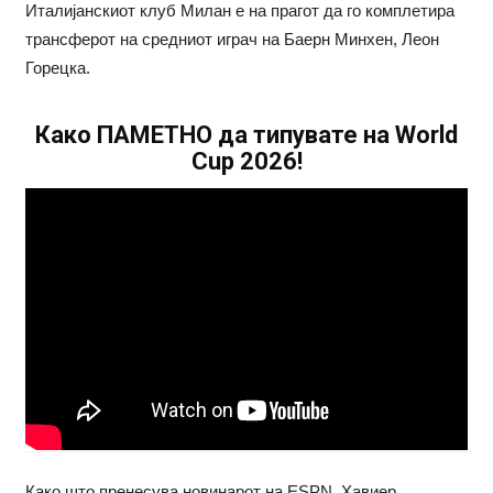
Италијанскиот клуб Милан е на прагот да го комплетира
трансферот на средниот играч на Баерн Минхен, Леон
Горецка.
Како ПАМЕТНО да типувате на World
Cup 2026!
Како што пренесува новинарот на ESPN, Хавиер