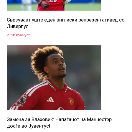
Сврзуваат уште еден англиски репрезентативец со
Ливерпул
23:20, 06 август
Замена за Влаховиќ: Напаѓачот на Манчестер
доаѓа во Јувентус!