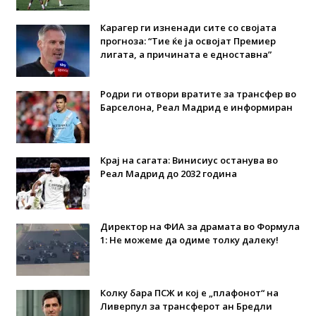
Карагер ги изненади сите со својата
прогноза: “Тие ќе ја освојат Премиер
лигата, а причината е едноставна”
Родри ги отвори вратите за трансфер во
Барселона, Реал Мадрид е информиран
Крај на сагата: Винисиус останува во
Реал Мадрид до 2032 година
Директор на ФИА за драмата во Формула
1: Не можеме да одиме толку далеку!
Колку бара ПСЖ и кој е „плафонот“ на
Ливерпул за трансферот ан Бредли