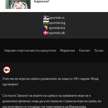
Баркола?
sportski.rs
sportski.bg
sportski.ba
sportski.dk
Најнови спортски вести и резултати
Маркетинг
Контакт
За нас
Учество во игри на среќа е дозволено за лица со 18+ години. Играј
одговорно!
Согласно Законот за игрите на среќа и за забавните игри не е
дозволено физичко лице да учествува во странски игри на среќа, во
кои влоговите се уплаќаат на територијата на Македонија.