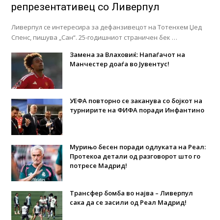
репрезентативец со Ливерпул
Ливерпул се интересира за дефанзивецот на Тотенхем Џед
Спенс, пишува „Сан“. 25-годишниот страничен бек …
Замена за Влаховиќ: Напаѓачот на
Манчестер доаѓа во Јувентус!
УЕФА повторно се заканува со бојкот на
турнирите на ФИФА поради Инфантино
Мурињо бесен поради одлуката на Реал:
Протекоа детали од разговорот што го
потресе Мадрид!
Трансфер бомба во најва – Ливерпул
сака да се засили од Реал Мадрид!