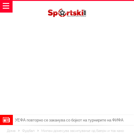
УЕФА повторно се заканува со бојкот на турнирите на ФИФА
поради Инфантино
Мурињо бесен поради одлуката на Реал: Протекоа детали од
Дома
Фудбал
Милан донесува засилување од Баерн и тоа како