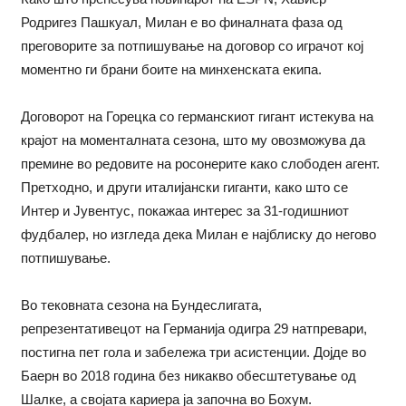
Родригез Пашкуал, Милан е во финалната фаза од
преговорите за потпишување на договор со играчот кој
моментно ги брани боите на минхенската екипа.
Договорот на Горецка со германскиот гигант истекува на
крајот на моменталната сезона, што му овозможува да
премине во редовите на росонерите како слободен агент.
Претходно, и други италијански гиганти, како што се
Интер и Јувентус, покажаа интерес за 31-годишниот
фудбалер, но изгледа дека Милан е најблиску до негово
потпишување.
Во тековната сезона на Бундеслигата,
репрезентативецот на Германија одигра 29 натпревари,
постигна пет гола и забележа три асистенции. Дојде во
Баерн во 2018 година без никакво обесштетување од
Шалке, а својата кариера ја започна во Бохум.