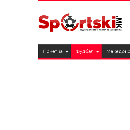
Почетна
Фудбал
Македонс