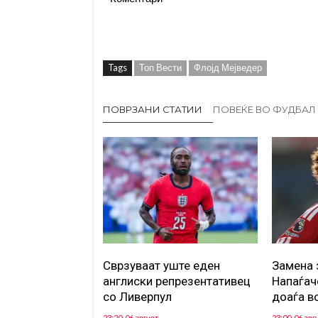
Tags
Топ Вести
Флојд Мејведер
ПОВРЗАНИ СТАТИИ
ПОВЕЌЕ ВО ФУДБАЛ
Сврзуваат уште еден
Замена 
англиски репрезентативец
Напаѓач
со Ливерпул
доаѓа в
23:20, 06 август
23:00, 06 авг