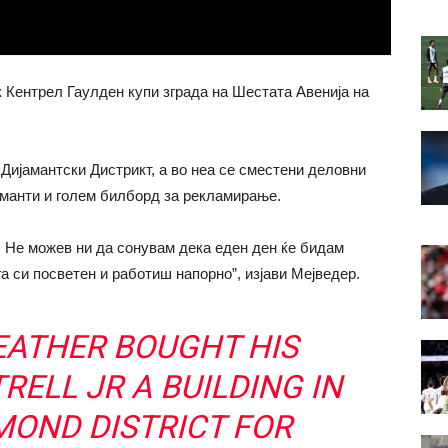
 Кентрел Гаулден купи зграда на Шестата Авенија на
Дијамантски Дистрикт, а во неа се сместени деловни
аманти и голем билборд за рекламирање.
. Не можев ни да сонувам дека еден ден ќе бидам
а си посветен и работиш напорно”, изјави Мејведер.
ATHER BOUGHT HIS
ELL JR A BUILDING IN
MOND DISTRICT FOR