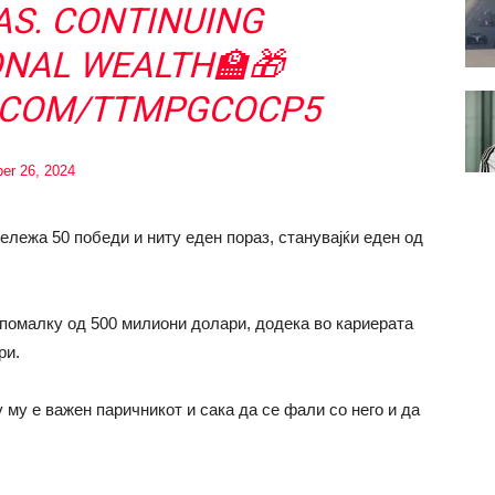
S. CONTINUING
NAL WEALTH🏫🎁
R.COM/TTMPGCOCP5
er 26, 2024
бележа 50 победи и ниту еден пораз, станувајќи еден од
 помалку од 500 милиони долари, додека во кариерата
ри.
у му е важен паричникот и сака да се фали со него и да