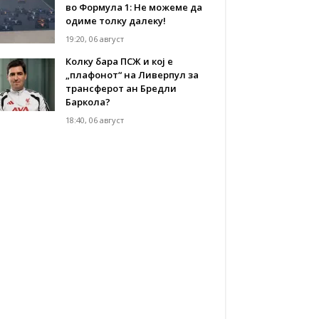
во Формула 1: Не можеме да
одиме толку далеку!
19:20, 06 август
Колку бара ПСЖ и кој е
„плафонот“ на Ливерпул за
трансферот ан Бредли
Баркола?
18:40, 06 август