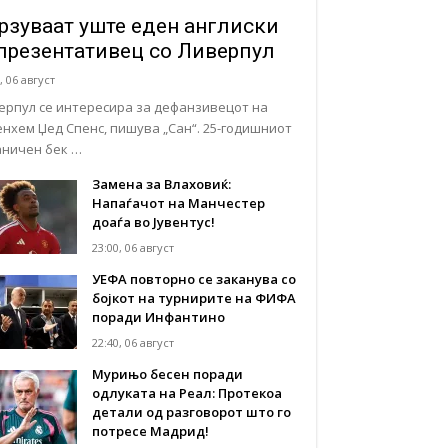
рзуваат уште еден англиски
презентативец со Ливерпул
, 06 август
ерпул се интересира за дефанзивецот на
енхем Џед Спенс, пишува „Сан“. 25-годишниот
аничен бек …
Замена за Влаховиќ:
Напаѓачот на Манчестер
доаѓа во Јувентус!
23:00, 06 август
УЕФА повторно се заканува со
бојкот на турнирите на ФИФА
поради Инфантино
22:40, 06 август
Мурињо бесен поради
одлуката на Реал: Протекоа
детали од разговорот што го
потресе Мадрид!