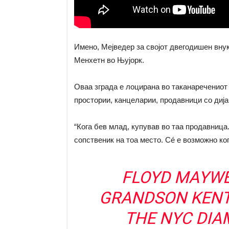
Имено, Мејведер за својот двегодишен внук
Менхетн во Њујорк.
Оваа зграда е лоцирана во таканаречениот 
простории, канцеларии, продавници со диј
“Кога бев млад, купував во таа продавница
сопственик на тоа место. Сé е возможно ког
FLOYD MAYWE
GRANDSON KENTR
THE NYC DIA