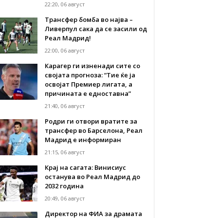
22:20, 06 август
Трансфер бомба во најва –
Ливерпул сака да се засили од
Реал Мадрид!
22:00, 06 август
Карагер ги изненади сите со
својата прогноза: “Тие ќе ја
освојат Премиер лигата, а
причината е едноставна”
21:40, 06 август
Родри ги отвори вратите за
трансфер во Барселона, Реал
Мадрид е информиран
21:15, 06 август
Крај на сагата: Винисиус
останува во Реал Мадрид до
2032 година
20:49, 06 август
Директор на ФИА за драмата