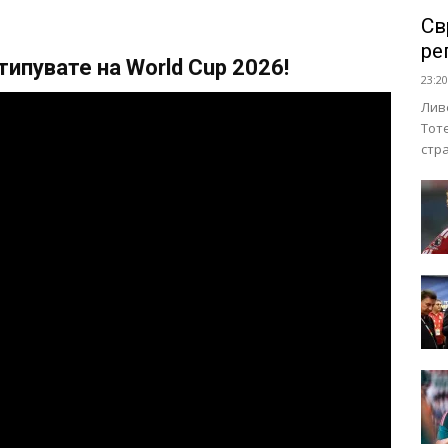
Св
ре
ипувате на World Cup 2026!
23:20
Лив
Тот
стр