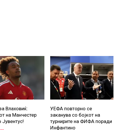
за Влаховиќ:
УЕФА повторно се
от на Манчестер
заканува со бојкот на
о Јувентус!
турнирите на ФИФА поради
Инфантино
уст