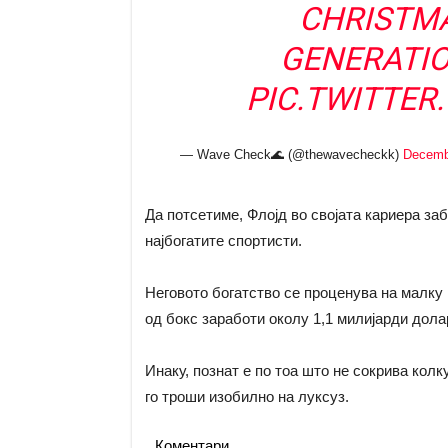
CHRISTMA
GENERATIO
PIC.TWITTE
— Wave Check🌊 (@thewavecheckk)
Decemb
Да потсетиме, Флојд во својата кариера за
најбогатите спортисти.
Неговото богатство се проценува на малку
од бокс заработи околу 1,1 милијарди дола
Инаку, познат е по тоа што не сокрива колк
го троши изобилно на луксуз.
Коментари