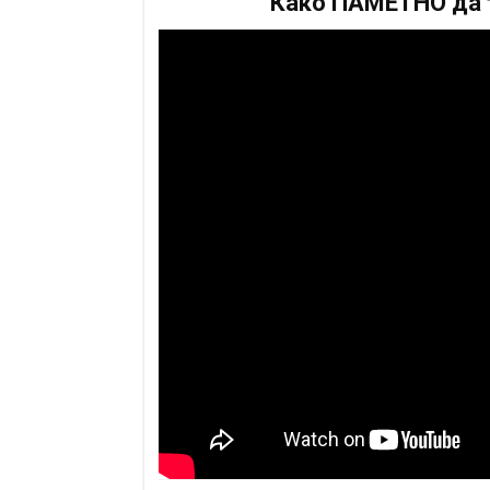
Како ПАМЕТНО да т