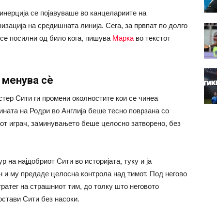
 инерција се појавуваше во канцелариите на
зација на средишната линија. Сега, за првпат по долго
 се посилни од било кога, пишува
Марка
во текстот
 менува сè
ер Сити ги промени околностите кои се чинеа
ината на Родри во Англија беше тесно поврзана со
иот играч, заминувањето беше целосно затворено, без
р на најдобриот Сити во историјата, туку и ја
н и му предаде целосна контрола над тимот. Под негово
тратег на страшниот тим, до толку што неговото
остави Сити без насоки.