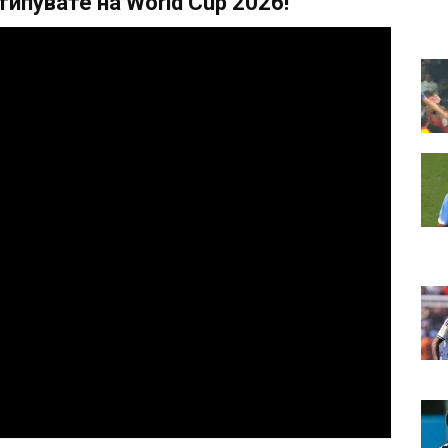
ипувате на World Cup 2026!