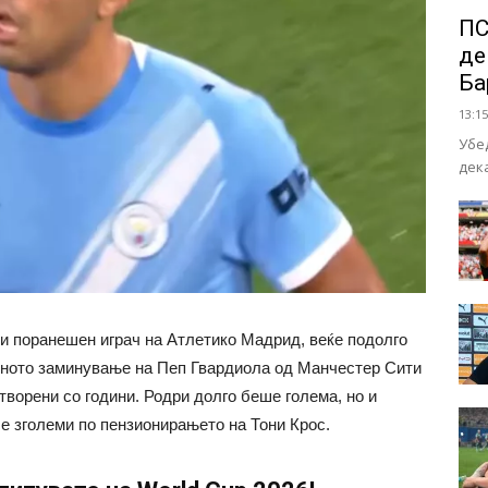
ПС
де
Ба
13:15
Убе
дек
и поранешен играч на Атлетико Мадрид, веќе подолго
лното заминување на Пеп Гвардиола од Манчестер Сити
творени со години. Родри долго беше голема, но и
е зголеми по пензионирањето на Тони Крос.