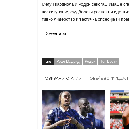
Меѓу Гвардиола и Родри секогаш имаше спе
восхитување, фудбалски респект и идентичн
тивко лидерство и тактичка опсесија ги пра
Коментари
Tags
Реал Мадрид
Родри
Топ Вести
ПОВРЗАНИ СТАТИИ
ПОВЕЌЕ ВО ФУДБАЛ