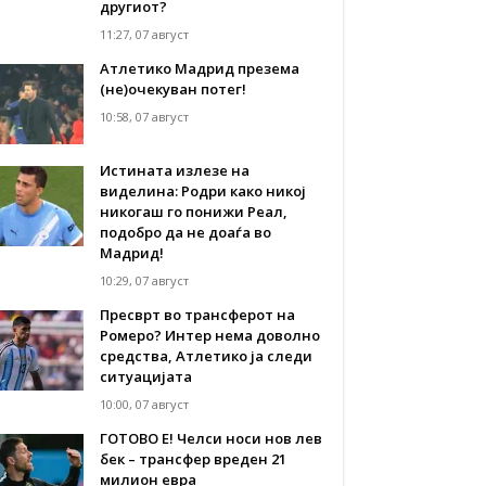
другиот?
11:27, 07 август
Атлетико Мадрид презема
(не)очекуван потег!
10:58, 07 август
Истината излезе на
виделина: Родри како никој
никогаш го понижи Реал,
подобро да не доаѓа во
Мадрид!
10:29, 07 август
Пресврт во трансферот на
Ромеро? Интер нема доволно
средства, Атлетико ја следи
ситуацијата
10:00, 07 август
ГОТОВО Е! Челси носи нов лев
бек – трансфер вреден 21
милион евра