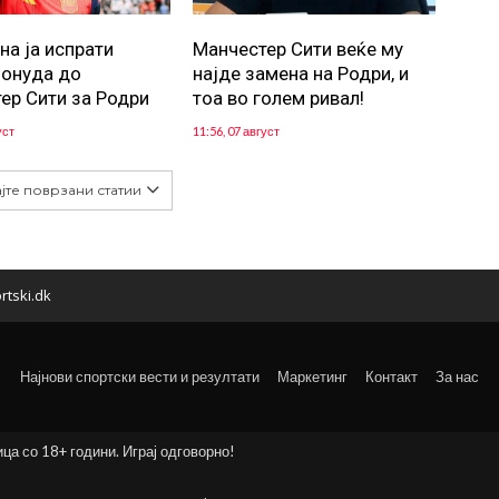
на ја испрати
Манчестер Сити веќе му
понуда до
најде замена на Родри, и
ер Сити за Родри
тоа во голем ривал!
уст
11:56, 07 август
јте поврзани статии
rtski.dk
Најнови спортски вести и резултати
Маркетинг
Контакт
За нас
ица со 18+ години. Играј одговорно!