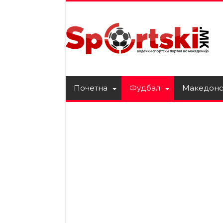
Почетна
Фудбал
Македонс