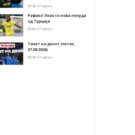
09:30, 07 август
Рафаел Леао со нова понуда
од Турција
09:00, 07 август
Тикет на денот (петок,
07.08.2026)
08:44, 07 август