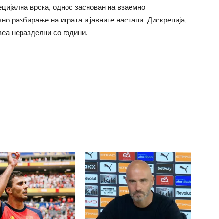
цијална врска, однос заснован на взаемно
о разбирање на играта и јавните настапи. Дискреција,
веа неразделни со години.