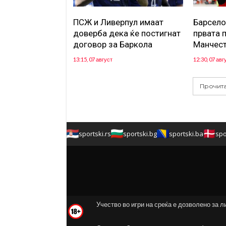
ПСЖ и Ливерпул имаат
Барсело
доверба дека ќе постигнат
првата 
договор за Баркола
Манчест
13:15, 07 август
12:30, 07 авг
Прочита
sportski.rs
sportski.bg
sportski.ba
spo
Учество во игри на среќа е дозволено за л