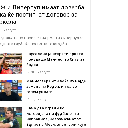
Ж и Ливерпул имаат доверба
ка ќе постигнат договор за
ркола
, 07 август
дувањата во Пари Сен Жермен и Ливерпул се
а двата клуба ќе постигнат спогодба …
Барселона ја испрати првата
понуда до Манчестер Сити за
Родри
12:30, 07 август
Манчестер Сити веќе му најде
замена на Родри, и тоа во
голем ривал!
11:56, 07 август
Само два играчи во
историјата на фудбалот го
направиле„невозможното“:
Едниот е Меси, знаете ли кој е