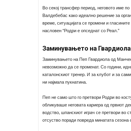
Во секој трансфер период, неговото име по
Валдебебас како идеално решение за органи
време, ситуацијата се промени и гласините
насловен “Родри е опседнат со Реал.”
Заминувањето на Гвардиола
Заминувањето на Пеп Гвардиола од Манчест
невозможно да се променат. Со години, идн
каталонскиот тренер. И за клубот и за сам
ни најмала пукнатина.
Пеп не само што го претвори Родри во косту
обликуваше неговата кариера од првиот де
водство, шпанскиот играч се претвори во с
отсуство поради повреда минатата сезона 