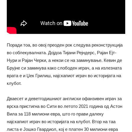
Поради тоа, во овој преоден рок следува реконструкција
во соблекувалната. Дојдоа Тијани Рејндерс, Рајан Ејт-
Нури и Рајан Черки, а некои се на заминување. Кевин де
Брујне си заминува како слободен играч, а на излезната
врата е и Џек Грилиш, најскапиот играч во историјата на
клубот.
Дваесет и деветгодишниот англиски офанзивен играч за
врска пристигна во Сити во летото 2021 година од Астон
Вила за 118 милиони евра, што го прави далеку
најскапиот играч во историјата на клубот. Втор на таа
листа е Јошко Гвардиол, кој е платен 30 милиони евра