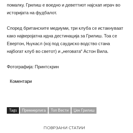
помалку. Грилиш е воедно и деветтиот најскап играч во
историјата на фудбалот.
Според британските медиуми, три клуба се истакнуваат
како најверојатна идна дестинација за Грилиш. Тоа се
Евертон, Њукасл (кој под саудиско водство стана
најбогат клуб во светот) и „неговата“ Астон Вила.
Фотографија: Принтскрин
Коментари
Tags
Премиерлига
Топ Вести
Џек Грилиш
ПОВРЗАНИ СТАТИИ