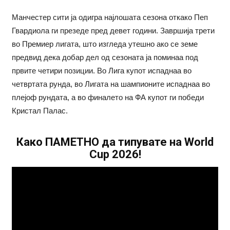
Манчестер сити ја одигра најлошата сезона откако Пеп
Гвардиола ги презеде пред девет години. Завршија трети
во Премиер лигата, што изгледа утешно ако се земе
предвид дека добар дел од сезоната ја поминаа под
првите четири позиции. Во Лига купот испаднаа во
четвртата рунда, во Лигата на шампионите испаднаа во
плејоф рундата, а во финалето на ФА купот ги победи
Кристал Палас.
Како ПАМЕТНО да типувате на World
Cup 2026!