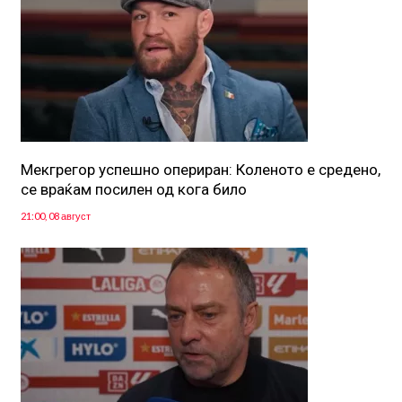
Мекгрегор успешно опериран: Коленото е средено,
се враќам посилен од кога било
21:00, 08 август