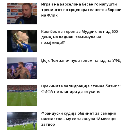
Играч на Барселона бесен го напушти
тренингот по срцепарателните зборови
на Флик
Кам-бек на терен за Мудрик по над 600
дена, но веднаш заМИнува на
позајмица!?
Џејк Пол започнува голем напад на УФЦ
Прекините за хидрација станаа бизнис:
ФИФА не планира да ги укине
Француски судија обвинет за семејно
насилство – му се заканува 18 месеци
затвор