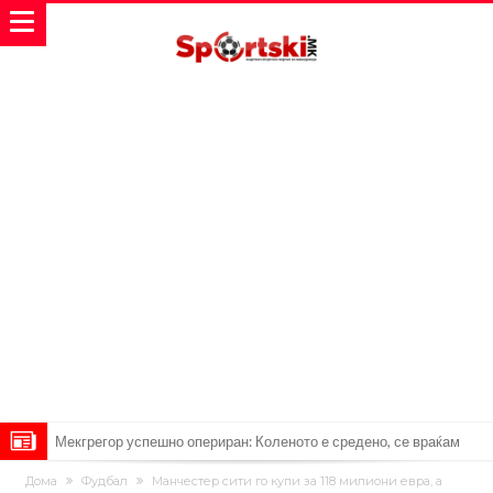
Мекгрегор успешно опериран: Коленото е средено, се враќам
посилен од кога било
Ханси Флик не жали долго за Араухо, туку брзо најде замена во
Дома
Фудбал
Манчестер сити го купи за 118 милиони евра, а