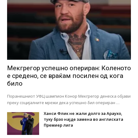
Мекгрегор успешно опериран: Коленото
е средено, се враќам посилен од кога
било
Поранешниот УФЦ шампион Конор Мекгрегор денеска објави
преку социјалните мрежи дека успешно бил опериран …
Ханси Флик не жали долго за Араухо,
туку брзо најде замена во англиската
Премиер лига