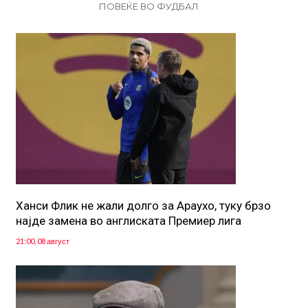
ПОВЕЌЕ ВО ФУДБАЛ
Ханси Флик не жали долго за Араухо, туку брзо
најде замена во англиската Премиер лига
21:00, 08 август