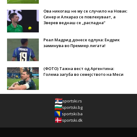
Ова никогаш не му се случило на Новак:
Синер и Алкараз се повлекуваат, а
Зверев веднаш се „распадна“
Реал Мадрид донесе одлука: Eндрик
заминува во Премиер лигата!
(ФОТО) Тажна вест од Аргентина:
Голема загуба во семејството на Меси
sportski.rs
sportski.bg
sportski.ba
sportski.dk