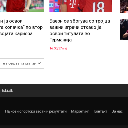
н ја освои
Баерн се збогува со тројца
та копачка“ по втор
важни играчи откако ја
својата кариера
освои титулата во
Германија
16:00, 17 мај
јте поврзани статии
rtski.dk
Најнови спортски вести и резултати
Маркетинг
Контакт
За нас