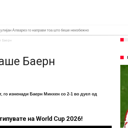
Јулијан Алварез го направи тоа што беше неизбежно
дицинските прегледи во Арсенал
е Баерн
ње во тимот на Интер Мајами
аше Баерн
8.2026)
Феран Торес
ви на Инстаграм откако Реал му понуди нов договор
 евра за Баркола, ПСЖ веднаш побара уште 50 милиони
г, го изненади Баерн Минхен со 2-1 во дуел од
ач на Манчестер Јунајтед
 да остане во Милан
ипувате на World Cup 2026!
 Салах во Истанбул