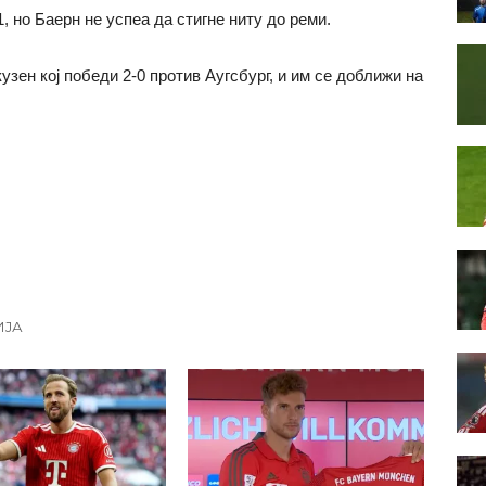
, но Баерн не успеа да стигне ниту до реми.
зен кој победи 2-0 против Аугсбург, и им се доближи на
ИЈА