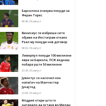
Барселона очекува понуди за
Феран Торес
08:40, 06 август
Винисиус ги избриша сите
објави на Инстаграм откако
Реал му понуди нов договор
08:02, 06 август
Ливерпул понуди 100 милиони
евра за Баркола, ПСЖ веднаш
побара уште 50 милиони
23:30, 05 август
Јувентус се насочил кон
напаѓач на Манчестер
Јунајтед
23:00, 05 август
Модриќ откри што го
натерало да остане во Милан