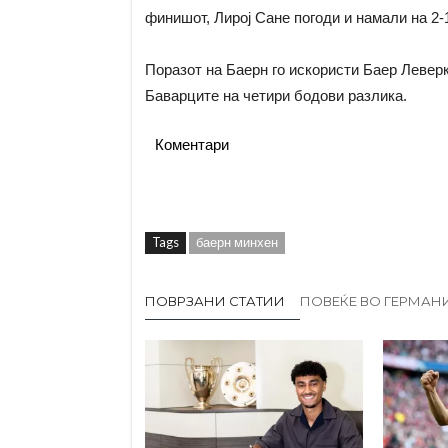
финишот, Лирој Сане погоди и намали на 2-1
Поразот на Баерн го искористи Баер Леверку
Баварците на четири бодови разлика.
Коментари
Tags
баерн минхен
ПОВРЗАНИ СТАТИИ
ПОВЕЌЕ ВО ГЕРМАН