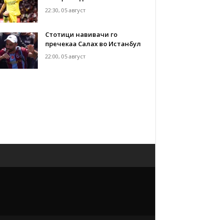
22:30, 05 август
Стотици навивачи го
пречекаа Салах во Истанбул
22:00, 05 август