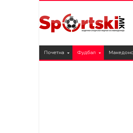
Почетна
Фудбал
Македонс