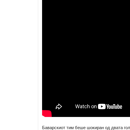
Баварскиот тим беше шокиран од двата гола