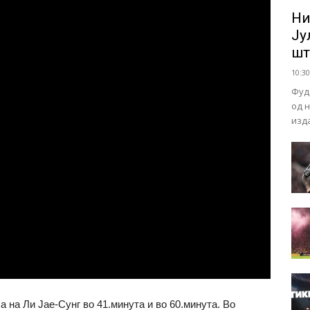
Ни
Ју
шт
10:30
Фуд
од 
изд
 на Ли Јае-Сунг во 41.минута и во 60.минута. Во