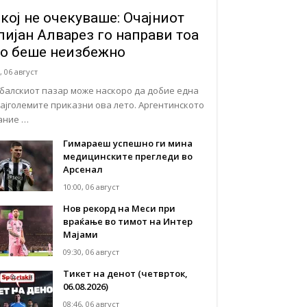
кој не очекуваше: Очајниот
лијан Алварез го направи тоа
о беше неизбежно
, 06 август
балскиот пазар може наскоро да добие една
најголемите приказни ова лето. Аргентинското
ание …
Гимараеш успешно ги мина
медицинските прегледи во
Арсенал
10:00, 06 август
Нов рекорд на Меси при
враќање во тимот на Интер
Мајами
09:30, 06 август
Тикет на денот (четврток,
06.08.2026)
08:46, 06 август