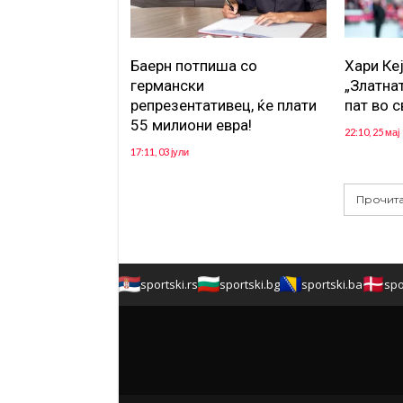
Баерн потпиша со
Хари Кеј
германски
„Златна
репрезентативец, ќе плати
пат во 
55 милиони евра!
22:10, 25 мај
17:11, 03 јули
Прочита
sportski.rs
sportski.bg
sportski.ba
spo