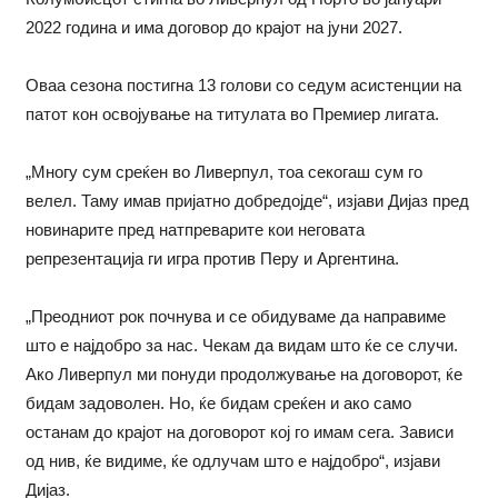
2022 година и има договор до крајот на јуни 2027.
Оваа сезона постигна 13 голови со седум асистенции на
патот кон освојување на титулата во Премиер лигата.
„Многу сум среќен во Ливерпул, тоа секогаш сум го
велел. Таму имав пријатно добредојде“, изјави Дијаз пред
новинарите пред натпреварите кои неговата
репрезентација ги игра против Перу и Аргентина.
„Преодниот рок почнува и се обидуваме да направиме
што е најдобро за нас. Чекам да видам што ќе се случи.
Ако Ливерпул ми понуди продолжување на договорот, ќе
бидам задоволен. Но, ќе бидам среќен и ако само
останам до крајот на договорот кој го имам сега. Зависи
од нив, ќе видиме, ќе одлучам што е најдобро“, изјави
Дијаз.