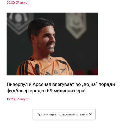
20:00, 07 август
Ливерпул и Арсенал влегуваат во „војна“ поради
фудбалер вреден 69 милиони евра!
19:20, 07 август
Прочитајте поврзани статии