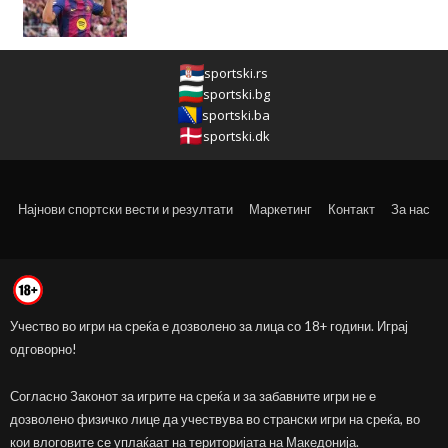
sportski.rs
sportski.bg
sportski.ba
sportski.dk
Најнови спортски вести и резултати
Маркетинг
Контакт
За нас
Учество во игри на среќа е дозволено за лица со 18+ години. Играј
одговорно!
Согласно Законот за игрите на среќа и за забавните игри не е
дозволено физичко лице да учествува во странски игри на среќа, во
кои влоговите се уплаќаат на територијата на Македонија.