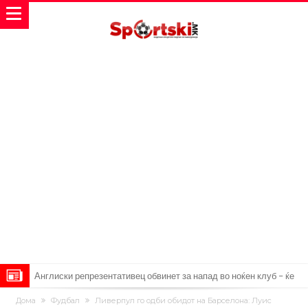
Англиски репрезентативец обвинет за напад во ноќен клуб – ќе
оди на суд!
Дилеми повеќе нема: Познато е кога Родри ќе стане новиот
Дома
Фудбал
Ливерпул го одби обидот на Барселона: Луис