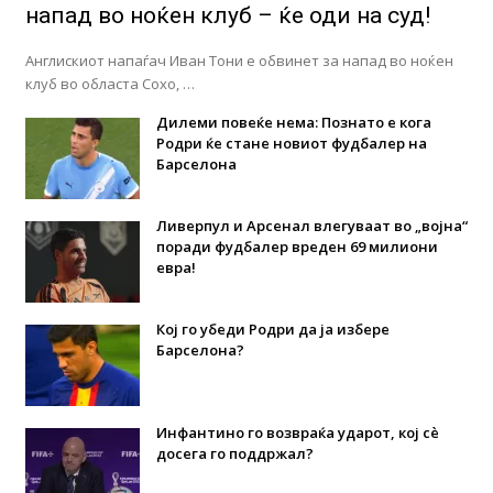
напад во ноќен клуб – ќе оди на суд!
Англискиот напаѓач Иван Тони е обвинет за напад во ноќен
клуб во областа Сохо, …
Дилеми повеќе нема: Познато е кога
Родри ќе стане новиот фудбалер на
Барселона
Ливерпул и Арсенал влегуваат во „војна“
поради фудбалер вреден 69 милиони
евра!
Кој го убеди Родри да ја избере
Барселона?
Инфантино го возвраќа ударот, кој сè
досега го поддржал?