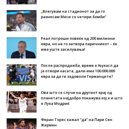
„Влегувам на стадионот за да го
разнесам Меси со четири бомби“
Реал потроши повеќе од 200 милиони
евра, но не го затвора паричникот – ќе
има уште засилувања!
После распродажба, време е Њукасл да
ја отвори касата, дали има 100.000.000
евра за да ги задоволи Германците?
Ова што се случи на другиот крај од
планетата најдобро покажува кој е и што
е Лука Модриќ
Феран Торес кажал “да” на Пари Сен
Жермен