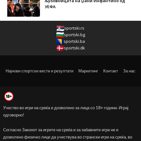
љубовницата на Џани Инфантино од
УЕФА
sportski.rs
sportski.bg
sportski.ba
sportski.dk
Најнови спортски вести и резултати
Маркетинг
Контакт
За нас
Учество во игри на среќа е дозволено за лица со 18+ години. Играј
одговорно!
Согласно Законот за игрите на среќа и за забавните игри не е
дозволено физичко лице да учествува во странски игри на среќа, во