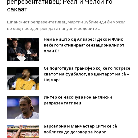
репрезентативец: Реал и Челси го
сакаат
Шпанскиот репрезентативец Мартин Зубименди би можел
во овој преоден рок да ги напушти редовите …
Нема ништо од Алварес! Деко и Флик
веќе го “активираа” сензационалниот
план Б!
Се подготвува трансфер кој ќе го потресе
светот на фудбалот, во центарот на сè –
Нејмар!
Интер се насочува кон англиски
репрезентативец
Барселона и Манчестер Сити се сè
поблиску до договор за Родри