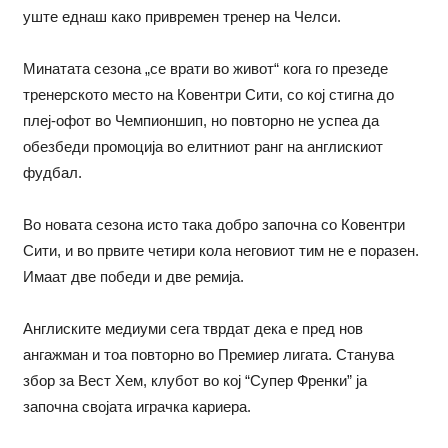
уште еднаш како привремен тренер на Челси.
Минатата сезона „се врати во живот“ кога го презеде
тренерското место на Ковентри Сити, со кој стигна до
плеј-офот во Чемпионшип, но повторно не успеа да
обезбеди промоција во елитниот ранг на англискиот
фудбал.
Во новата сезона исто така добро започна со Ковентри
Сити, и во првите четири кола неговиот тим не е поразен.
Имаат две победи и две ремија.
Англиските медиуми сега тврдат дека е пред нов
ангажман и тоа повторно во Премиер лигата. Станува
збор за Вест Хем, клубот во кој “Супер Френки” ја
започна својата играчка кариера.