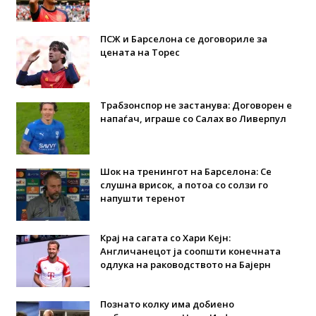
ПСЖ и Барселона се договориле за
цената на Торес
Трабзонспор не застанува: Договорен е
напаѓач, играше со Салах во Ливерпул
Шок на тренингот на Барселона: Се
слушна врисок, а потоа со солзи го
напушти теренот
Крај на сагата со Хари Кејн:
Англичанецот ја соопшти конечната
одлука на раководството на Бајерн
Познато колку има добиено