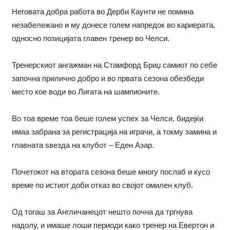
Неговата добра работа во Дерби Каунти не помина
незабележано и му донесе голем напредок во кариерата,
односно позицијата главен тренер во Челси.
Тренерскиот ангажман на Стамфорд Бриџ самиот по себе
започна прилично добро и во првата сезона обезбеди
место кое води во Лигата на шампионите.
Во тоа време тоа беше голем успех за Челси, бидејќи
имаа забрана за регистрација на играчи, а токму замина и
главната ѕвезда на клубот – Еден Азар.
Почетокот на втората сезона беше многу послаб и кусо
време по истиот доби отказ во својот омилен клуб.
Од тогаш за Англичанецот нешто почна да тргнува
надолу, и имаше лоши периоди како тренер на Евертон и