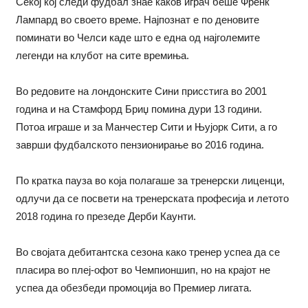
Секој кој следи фудбал знае каков играч беше Френк
Лампард во своето време. Најпознат е по деновите
поминати во Челси каде што е една од најголемите
легенди на клубот на сите времиња.
Во редовите на лондонските Сини присстига во 2001
година и на Стамфорд Бриџ помина дури 13 години.
Потоа играше и за Манчестер Сити и Њујорк Сити, а го
заврши фудбалското пензионирање во 2016 година.
По кратка пауза во која полагаше за тренерски лиценци,
одлучи да се посвети на тренерската професија и летото
2018 година го презеде Дерби Каунти.
Во својата дебитантска сезона како тренер успеа да се
пласира во плеј-офот во Чемпионшип, но на крајот не
успеа да обезбеди промоција во Премиер лигата.