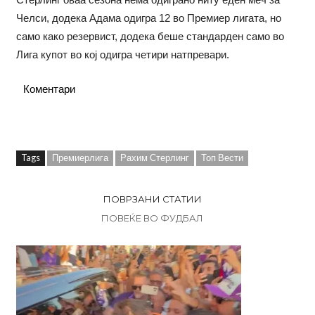
Челси, додека Адама одигра 12 во Премиер лигата, но
само како резервист, додека беше стандарден само во
Лига купот во кој одигра четири натпревари.
Коментари
Tags
Премиерлига
Рахим Стерлинг
Топ Вести
ПОВРЗАНИ СТАТИИ
ПОВЕЌЕ ВО ФУДБАЛ