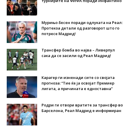
турнирите на ФИФА поради Инфантино
Мурињо бесен поради одлуката на Реал:
Протекоа детали од разговорот што го
потресе Мадрид!
Трансфер бомба во најва – Ливерпул
сака да се засили од Реал Мадрид!
Карагер ги изненади сите со својата
прогноза: “Тие ќе ја освојат Премиер
лигата, а причината е едноставна”
Родри ги отвори вратите за трансфер во
Барселона, Реал Мадрид е информиран