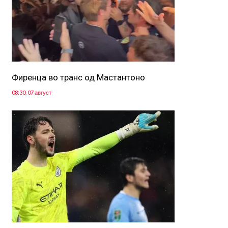
Фиренца во транс од Мастантоно
08:30, 07 август