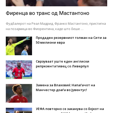
Фиренца во транс од Мастантоно
Фудбалерот на Реал Мадрид, Франко Мастантоно, пристигна
на позајмица во Фиорентина, каде што беше …
Продаден резервниот голман на Сити за
50 милиони евра
Сврзуваат уште еден англиски
репрезентативец со Ливерпул
Замена за Влаховиќ: Напаѓачот на
Манчестер доаѓа во Јувентус!
УЕФА повторно се заканува со бојкот на