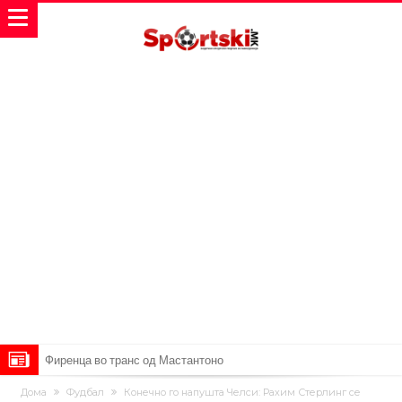
Продаден резервниот голман на Сити за 50 милиони евра
Сврзуваат уште еден англиски репрезентативец со Ливерпул
Дома
Фудбал
Конечно го напушта Челси: Рахим Стерлинг се