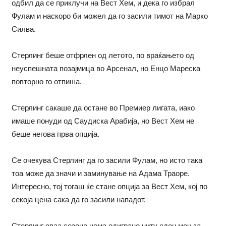
одбил да се приклучи на Вест Хем, и дека го избрал
Фулам и наскоро би можел да го засили тимот на Марко
Силва.
Стерлинг беше отфрлен од летото, по враќањето од
неуспешната позајмица во Арсенал, но Енцо Мареска
повторно го отпиша.
Стерлинг сакаше да остане во Премиер лигата, иако
имаше понуди од Саудиска Арабија, но Вест Хем не
беше негова прва опција.
Се очекува Стерлинг да го засили Фулам, но исто така
тоа може да значи и заминување на Адама Траоре.
Интересно, тој тогаш ќе стане опција за Вест Хем, кој по
секоја цена сака да го засили нападот.
Стерлинг оваа сезона нема одиграно ниту еден меч за