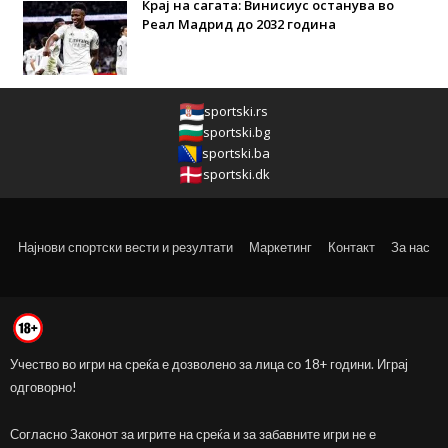
Крај на сагата: Винисиус останува во
Реал Мадрид до 2032 година
sportski.rs
sportski.bg
sportski.ba
sportski.dk
Најнови спортски вести и резултати
Маркетинг
Контакт
За нас
Учество во игри на среќа е дозволено за лица со 18+ години. Играј
одговорно!
Согласно Законот за игрите на среќа и за забавните игри не е