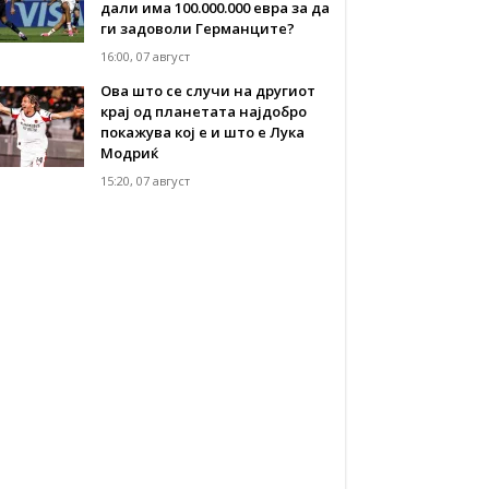
дали има 100.000.000 евра за да
ги задоволи Германците?
16:00, 07 август
Ова што се случи на другиот
крај од планетата најдобро
покажува кој е и што е Лука
Модриќ
15:20, 07 август