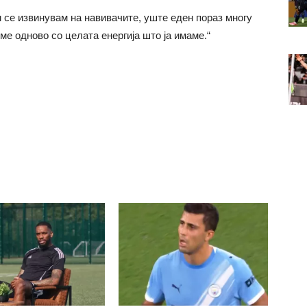
м се извинувам на навивачите, уште еден пораз многу
ме одново со целата енергија што ја имаме.“