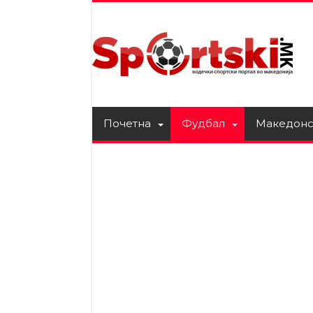
Почетна
Фудбал
Македонс