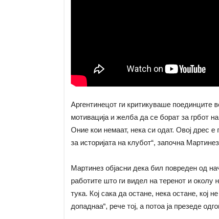
Аргентинецот ги критикуваше поединците во
мотивација и желба да се борат за грбот на
Оние кои немаат, нека си одат. Овој дрес е
за историјата на клубот“, започна Мартинез
Мартинез објасни дека бил повреден од начи
работите што ги видел на теренот и околу 
тука. Кој сака да остане, нека остане, кој н
допаднаа“, рече тој, а потоа ја презеде одг