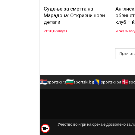
Судење за смртта на
Англиск
Марадона: Откриени нови
обвинет
детали
клуб – ќ
21:20, 07 август
20:40, 07 авг
Прочита
sportski.rs
sportski.bg
sportski.ba
spo
Учество во игри на среќа е дозволено за л