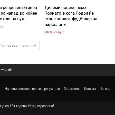
и репрезентативец
Дилеми повеќе нема:
 за напад во ноќен
Познато е кога Родри ќе
е оди на суд!
стане новиот фудбалер на
Барселона
уст
20:00, 07 август
јте поврзани статии
rtski.dk
Најнови спортски вести и резултати
Маркетинг
Контакт
За нас
ица со 18+ години. Играј одговорно!