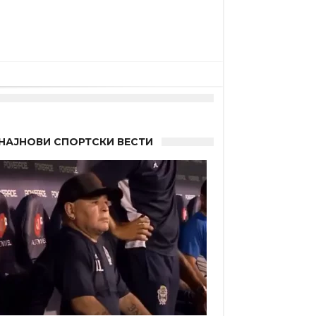
НАЈНОВИ СПОРТСКИ ВЕСТИ
 Германците?