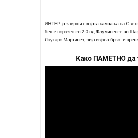
ИНТЕР ја заврши својата кампања на Светс
беше поразен со 2-0 од Флуминенсе во Шарл
Лаутаро Мартинез, чија изјава брзо ги пре
Како ПАМЕТНО да т