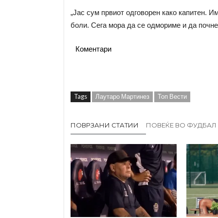
„Јас сум првиот одговорен како капитен. И
боли. Сега мора да се одмориме и да почне
Коментари
Tags
Лаутаро Мартинез
Топ Вести
ПОВРЗАНИ СТАТИИ
ПОВЕЌЕ ВО ФУДБАЛ