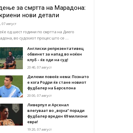
дење за смртта на Марадона:
криени нови детали
, 07 август
еќе од шест години по смртта на Диего
адона, во судскиот процес што се …
Англиски репрезентативец
обвинет за напад во ноќен
клуб – ќе оди на суд!
20:40, 07 август
Дилеми повеќе нема: Познато
е кога Родри ќе стане новиот
фудбалер на Барселона
20:00, 07 август
Ливерпул и Арсенал
влегуваат во „војна“ поради
фудбалер вреден 69 милиони
евра!
19:20, 07 август