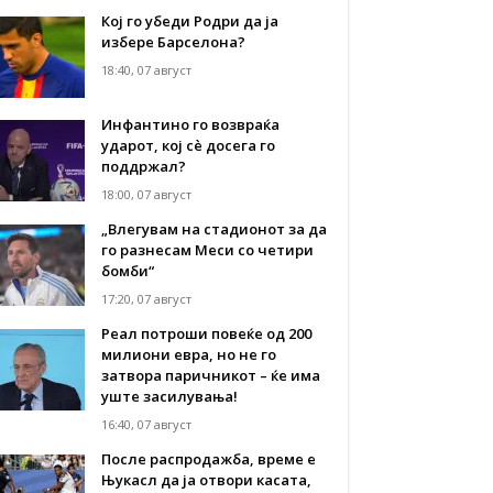
Кој го убеди Родри да ја
избере Барселона?
18:40, 07 август
Инфантино го возвраќа
ударот, кој сè досега го
поддржал?
18:00, 07 август
„Влегувам на стадионот за да
го разнесам Меси со четири
бомби“
17:20, 07 август
Реал потроши повеќе од 200
милиони евра, но не го
затвора паричникот – ќе има
уште засилувања!
16:40, 07 август
После распродажба, време е
Њукасл да ја отвори касата,