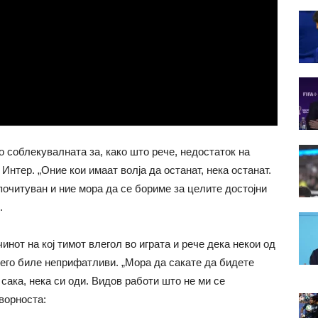
 соблекувалната за, како што рече, недостаток на
 Интер. „Оние кои имаат волја да останат, нека останат.
 почитуван и ние мора да се бориме за целите достојни
.
нот на кој тимот влегол во играта и рече дека некои од
него биле неприфатливи. „Мора да сакате да бидете
е сака, нека си оди. Видов работи што не ми се
оворноста: