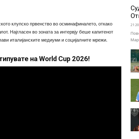
Су
От
кото клупско првенство во осминафиналето, откако
21:20
от. Најгласeн во зоната за интервју беше капитенот
Пов
Мар
плави италијанските медиуми и социјалните мрежи.
ипувате на World Cup 2026!