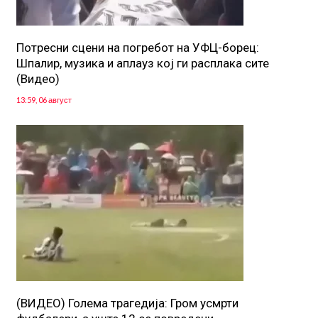
Потресни сцени на погребот на УФЦ-борец:
Шпалир, музика и аплауз кој ги расплака сите
(Видео)
13:59, 06 август
(ВИДЕО) Голема трагедија: Гром усмрти