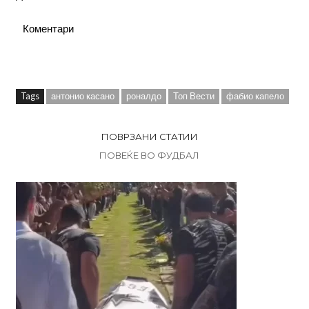
Коментари
Tags
антонио касано
роналдо
Топ Вести
фабио капело
ПОВРЗАНИ СТАТИИ
ПОВЕЌЕ ВО ФУДБАЛ