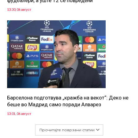
фудбалери, а уште 12 се повредени
13:30, 06 август
Барселона подготвува „кражба на векот“: Деко не
беше во Мадрид само поради Алварез
13:01, 06 август
Прочитајте поврзани статии