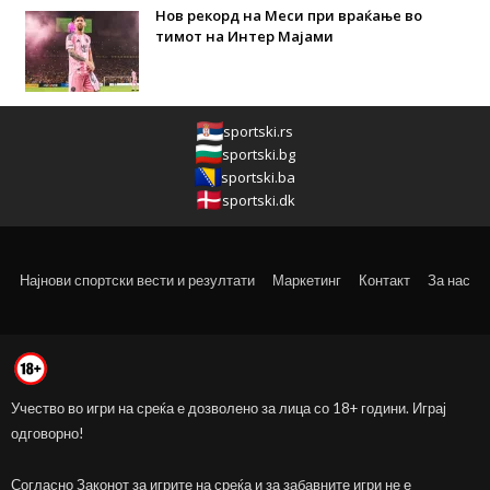
Нов рекорд на Меси при враќање во
тимот на Интер Мајами
sportski.rs
sportski.bg
sportski.ba
sportski.dk
Најнови спортски вести и резултати
Маркетинг
Контакт
За нас
Учество во игри на среќа е дозволено за лица со 18+ години. Играј
одговорно!
Согласно Законот за игрите на среќа и за забавните игри не е