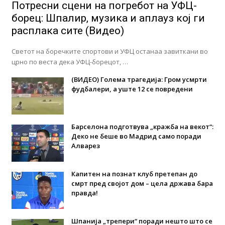
Потресни сцени на погребот на УФЦ-
борец: Шпалир, музика и аплауз кој ги
расплака сите (Видео)
Светот на боречките спортови и УФЦ останаа завиткани во
црно по веста дека УФЦ-борецот, …
(ВИДЕО) Голема трагедија: Гром усмрти
фудбалери, а уште 12 се повредени
Барселона подготвува „кражба на векот“:
Деко не беше во Мадрид само поради
Алварез
Капитен на познат клуб претепан до
смрт пред својот дом – цела држава бара
правда!
Шпанија „трепери“ поради нешто што се