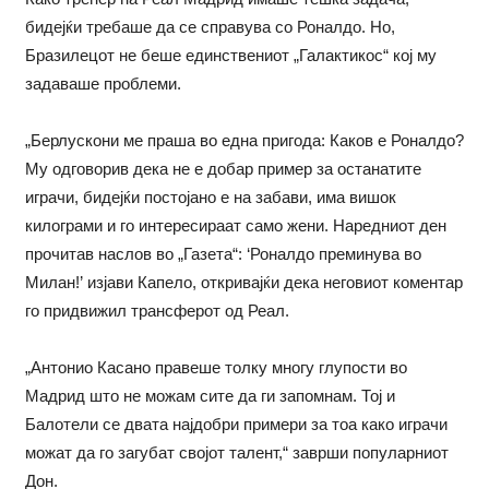
бидејќи требаше да се справува со Роналдо. Но,
Бразилецот не беше единствениот „Галактикос“ кој му
задаваше проблеми.
„Берлускони ме праша во една пригода: Каков е Роналдо?
Му одговорив дека не е добар пример за останатите
играчи, бидејќи постојано е на забави, има вишок
килограми и го интересираат само жени. Наредниот ден
прочитав наслов во „Газета“: ‘Роналдо преминува во
Милан!’ изјави Капело, откривајќи дека неговиот коментар
го придвижил трансферот од Реал.
„Антонио Касано правеше толку многу глупости во
Мадрид што не можам сите да ги запомнам. Тој и
Балотели се двата најдобри примери за тоа како играчи
можат да го загубат својот талент,“ заврши популарниот
Дон.