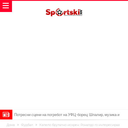
Потресни сцени на погребот на УФЦ-борец: Шпалир, музика и
аплауз кој ги расплака сите (Видео)
(ВИДЕО) Голема трагедија: Гром усмрти фудбалери, а уште 12 се
Дома
Фудбал
Капело брутално искрен: Роналдо го интересираа