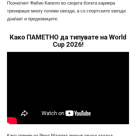
Познатиот Фабио Капело во својата богата кариера
тренираше многу големи ѕвезди, а со спортските ѕвезди
доаѓаат и предизвиците.
Како ПАМЕТНО да типувате на World
Cup 2026!
Како тренер на Реал Мадрид имаше тешка задача,