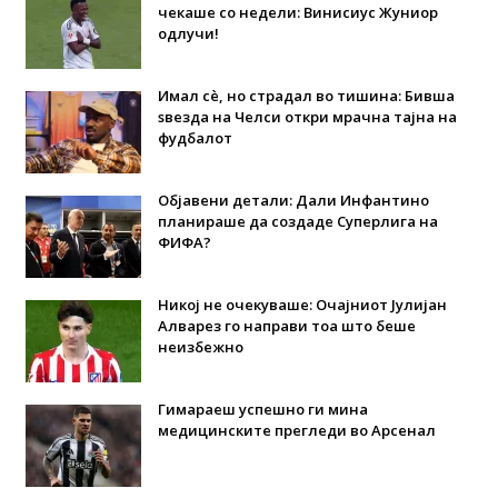
чекаше со недели: Винисиус Жуниор
одлучи!
Имал сè, но страдал во тишина: Бивша
ѕвезда на Челси откри мрачна тајна на
фудбалот
Објавени детали: Дали Инфантино
планираше да создаде Суперлига на
ФИФА?
Никој не очекуваше: Очајниот Јулијан
Алварез го направи тоа што беше
неизбежно
Гимараеш успешно ги мина
медицинските прегледи во Арсенал