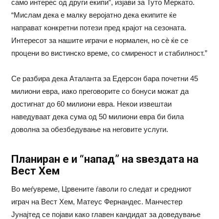
само интерес од други екипи”, изјави за Туто Меркато.
“Мислам дека е малку веројатно дека екипите ќе
направат конкретни потези пред крајот на сезоната.
Интересот за нашите играчи е нормален, но сè ќе се
процени во вистинско време, со смиреност и стабилност.”
Се разбира дека Аталанта за Едерсон бара почетни 45
милиони евра, иако преговорите со бонуси можат да
достигнат до 60 милиони евра. Некои извештаи
наведуваат дека сума од 50 милиони евра би била
доволна за обезбедување на неговите услуги.
Планиран е и “напад” на ѕвездата на
Вест Хем
Во меѓувреме, Црвените ѓаволи го следат и средниот
играч на Вест Хем, Матеус Фернандес. Манчестер
Јунајтед се појави како главен кандидат за доведување