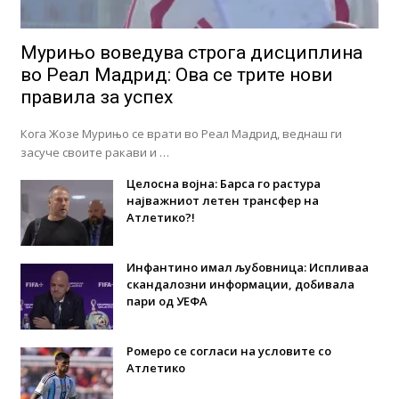
Мурињо воведува строга дисциплина
во Реал Мадрид: Ова се трите нови
правила за успех
Кога Жозе Мурињо се врати во Реал Мадрид, веднаш ги
засуче своите ракави и …
Целосна војна: Барса го растура
најважниот летен трансфер на
Атлетико?!
Инфантино имал љубовница: Испливаа
скандалозни информации, добивала
пари од УЕФА
Ромеро се согласи на условите со
Атлетико