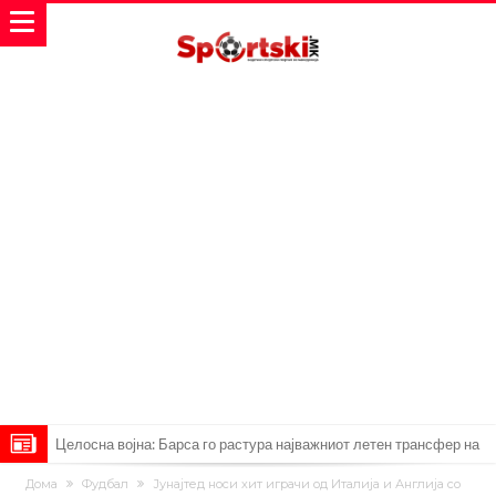
Целосна војна: Барса го растура најважниот летен трансфер на
Атлетико?!
Инфантино имал љубовница: Испливаа скандалозни
Дома
Фудбал
Јунајтед носи хит играчи од Италија и Англија со