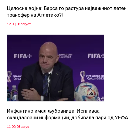
Целосна војна: Барса го растура најважниот летен
трансфер на Атлетико?!
12:00, 08 август
Инфантино имал љубовница: Испливаа
скандалозни информации, добивала пари од УЕФА
11:00, 08 август