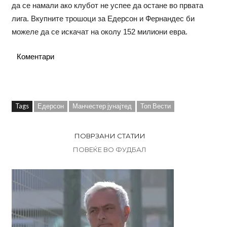
да се намали ако клубот не успее да остане во првата
лига. Вкупните трошоци за Едерсон и Фернандес би
можеле да се искачат на околу 152 милиони евра.
Коментари
Tags
Едерсон
Манчестер јунајтед
Топ Вести
ПОВРЗАНИ СТАТИИ
ПОВЕЌЕ ВО ФУДБАЛ