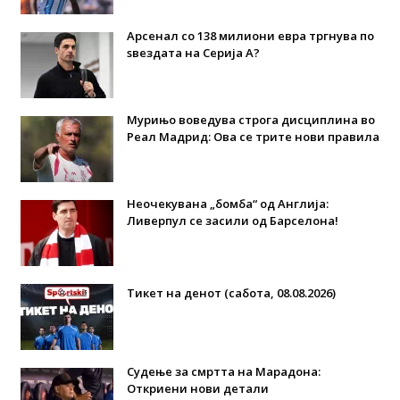
Арсенал со 138 милиони евра тргнува по
ѕвездата на Серија А?
Мурињо воведува строга дисциплина во
Реал Мадрид: Ова се трите нови правила
Неочекувана „бомба“ од Англија:
Ливерпул се засили од Барселона!
Тикет на денот (сабота, 08.08.2026)
Судење за смртта на Марадона:
Откриени нови детали