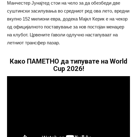
Манчестер Јунајтед стои на чело за да обезбеди две
суштински засилувања во средниот ред ова лето, вредни
вкупно 152 милиони евра, додека Мајкл Керик е на чекор
од официјалното поставување за нов постојан менаџер
на клубот. Црвените ѓаволи одлучно настапуваат на
летниот трансфер пазар.
Како ПАМЕТНО да типувате на World
Cup 2026!