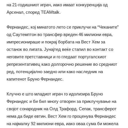
на 21-годишниот играч, иако имаат конкуренција од
Арсенал, според TEAMtalk.
Фернандес, кој минатото лето се приклучи на “Чеканите”
од Саутемптон во трансфер вреден 46 милиони евра,
импресионираше и покрај борбата на Вест Хем за
останок во лигата. Јунајтед веќе стапил во контакт со
неговите претставници и го гледаат португалскиот
репрезентативец како долгорочно решение во средниот
ред, потенцијално заедно или како наследник на
капитенот Бруно Фернандес.
Клучно е што младиот играч го идолизира Бруно
Фернандес и би бил многу отворен за приклучување на
својот сонародник на Олд Трафорд. Сепак, трансферот
нема да биде евтин. Вест Хем го проценува Фернандес
на најмалку 92 милиони евра, иако оваа сума би можела