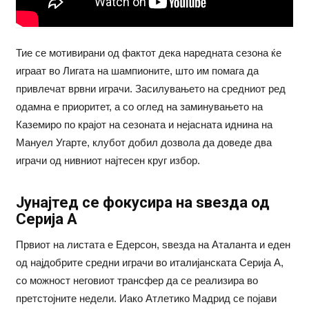
Тие се мотивирани од фактот дека наредната сезона ќе
играат во Лигата на шампионите, што им помага да
привлечат врвни играчи. Засилувањето на средниот ред
одамна е приоритет, а со оглед на заминувањето на
Каземиро по крајот на сезоната и нејасната иднина на
Мануел Угарте, клубот добил дозвола да доведе два
играчи од нивниот најтесен круг избор.
Јунајтед се фокусира на ѕвезда од
Серија А
Првиот на листата е Едерсон, ѕвезда на Аталанта и еден
од најдобрите средни играчи во италијанската Серија А,
со можност неговиот трансфер да се реализира во
претстојните недели. Иако Атлетико Мадрид се појави