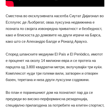
Сместена во ексклузивната населба Сиутат Дијагонал во
Есплугес де Љобрегат, оваа луксузна недвижнина е
позната по својата извонредна приватност и безбедност,
како и блискоста до домовите на други играчи на Барса,
како што се Алехандро Балде и Роналд Араухо.
Според шпанските медиуми El País и El Periódico, имотот
е проценет на околу 14 милиони евра и се протега на
парцела од 3.800 квадратни метри, вклучувајќи три куќи.
Комплексот нуди три големи вили, затворен и отворен
базен, теретана и низа други луксузни содржини.
Во план е поранешниот дом на познатиот пар да се
преуреди во високо-перформансна резиденција,
специјално прилагодена за потребите на елитен спортист,