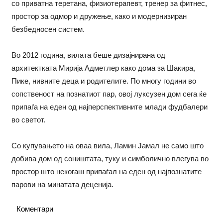
со приватна теретана, физиотерапевт, тренер за фитнес,
простор за одмор и дружење, како и модернизиран
безбедносен систем.
Во 2012 година, вилата беше дизајнирана од
архитектката Мирија Адметлер како дома за Шакира,
Пике, нивните деца и родителите. По многу години во
сопственост на познатиот пар, овој луксузен дом сега ќе
припаѓа на еден од најперспективните млади фудбалери
во светот.
Со купувањето на оваа вила, Ламин Јамал не само што
добива дом од соништата, туку и симболично влегува во
простор што некогаш припаѓал на еден од најпознатите
парови на минатата деценија.
Коментари