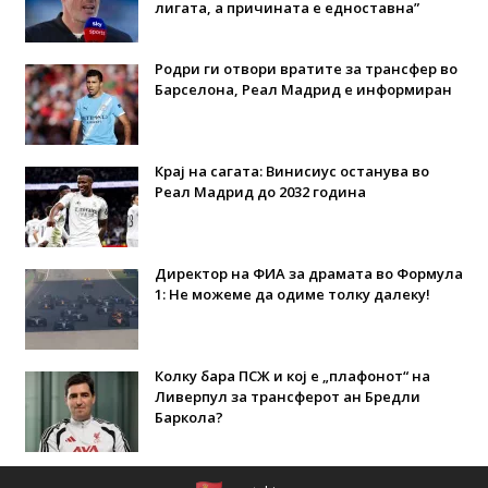
лигата, а причината е едноставна”
Родри ги отвори вратите за трансфер во
Барселона, Реал Мадрид е информиран
Крај на сагата: Винисиус останува во
Реал Мадрид до 2032 година
Директор на ФИА за драмата во Формула
1: Не можеме да одиме толку далеку!
Колку бара ПСЖ и кој е „плафонот“ на
Ливерпул за трансферот ан Бредли
Баркола?