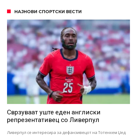
НАЈНОВИ СПОРТСКИ ВЕСТИ
Сврзуваат уште еден англиски
репрезентативец со Ливерпул
Ливерпул се интересира за дефанзивецот на Тотенхем Џед