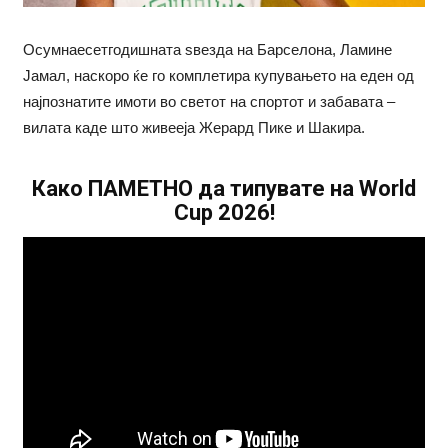
Осумнаесетгодишната sвезда на Барселона, Ламине
Јамал, наскоро ќе го комплетира купувањето на еден од
најпознатите имоти во светот на спортот и забавата –
вилата каде што живееја Жерард Пике и Шакира.
Како ПАМЕТНО да типувате на World
Cup 2026!