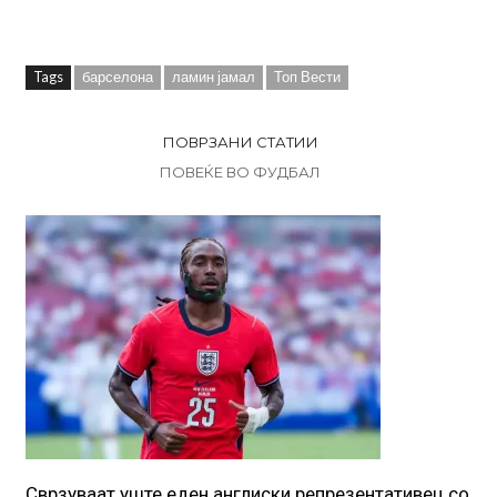
Tags
барселона
ламин јамал
Топ Вести
ПОВРЗАНИ СТАТИИ
ПОВЕЌЕ ВО ФУДБАЛ
Сврзуваат уште еден англиски репрезентативец со