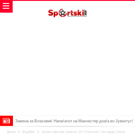
Замена за Влаховиќ: Напаѓачот на Манчестер доаѓа во Јувентус!
УЕФА повторно се заканува со бојкот на турнирите на ФИФА
Дома
Фудбал
Jaмал одигра ужасно „Ел Класико“, па најде утеха: