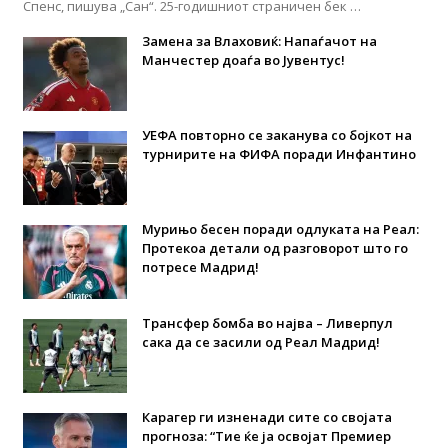
Спенс, пишува „Сан“. 25-годишниот страничен бек …
Замена за Влаховиќ: Напаѓачот на
Манчестер доаѓа во Јувентус!
УЕФА повторно се заканува со бојкот на
турнирите на ФИФА поради Инфантино
Мурињо бесен поради одлуката на Реал:
Протекоа детали од разговорот што го
потресе Мадрид!
Трансфер бомба во најва – Ливерпул
сака да се засили од Реал Мадрид!
Карагер ги изненади сите со својата
прогноза: “Тие ќе ја освојат Премиер