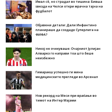
Имал сè, но страдал во тишина: Бивша
ѕвезда на Челси откри мрачна тајна на
фудбалот
Објавени детали: Дали Инфантино
планираше да создаде Суперлига на
ФИФА?
Никој не очекуваше: Очајниот Јулијан
Алварез го направи тоа што беше
неизбежно
Гимараеш успешно ги мина
медицинските прегледи во Арсенал
Нов рекорд на Меси при враќање во
тимот на Интер Мајами