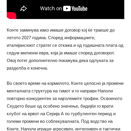
Конте заминува иако имаше договор кој ќе траеше до
летото 2027 година. Според информациите,
италијанскиот стратег се откажа и од годишната плата од
седум милиони евра, која ја имаше според договорот.
Овој потег дополнително покажува дека одлуката за
разделба е конечна.
Во своето време на кормилото, Конте целосно ја промени
менталната структура на тимот и го направи Наполи
повторно конкурентен за најголемите трофеи. Освоеното
Скудето беше од особено значење, бидејќи го врати
клубот на врвот на Серија А по турбулентен период и
големи промени во соблекувалната. Под водство на
Конте, Наполи играше агресивен, интензивен и тактички