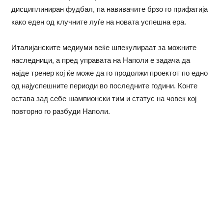
дисциплиниран фудбал, па навивачите брзо го прифатија
како еден од клучните луѓе на новата успешна ера.
Италијанските медиуми веќе шпекулираат за можните
наследници, а пред управата на Наполи е задача да
најде тренер кој ќе може да го продолжи проектот по едно
од најуспешните периоди во последните години. Конте
остава зад себе шампионски тим и статус на човек кој
повторно го разбуди Наполи.