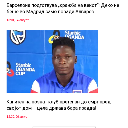
Барселона подготвува „кражба на векот“: Деко не
беше во Мадрид само поради Алварез
13:01, 06 август
Капитен на познат клуб претепан до смрт пред
својот дом – цела држава бара правда!
12:32, 06 август