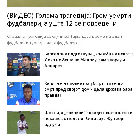
(ВИДЕО) Голема трагедија: Гром усмрти
фудбалери, а уште 12 се повредени
Страшна трагедија се случи во Тајланд за време на еден
фудбалски турнир. Млад фудбалер …
Барселона подготвува „кражба на векот“:
Деко не беше во Мадрид само поради
Алварез
Капитен на познат клуб претепан до
смрт пред својот дом – цела држава бара
правда!
Шпанија „трепери“ поради нешто што се
чекаше со недели: Винисиус Жуниор
одлучи!