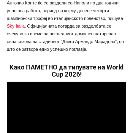
Антонио Конте ќе се раздели со Наполи по две години
успешна работа, период во кој му донесе четврти
шампионски трофеј во италијанското првенство, пишува
Sky Italia
. Официјалната потврда за разделбата се
очекува за време на последниот домашен натпревар
оваа сезона на стадионот “Диего Армандо Марадона”, со
што се затвора едно успешно поглавје.
Како ПАМЕТНО да типувате на World
Cup 2026!