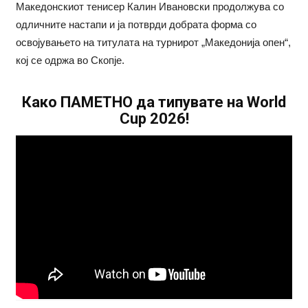
Македонскиот тенисер Калин Ивановски продолжува со
одличните настапи и ја потврди добрата форма со
освојувањето на титулата на турнирот „Македонија опен“,
кој се одржа во Скопје.
Како ПАМЕТНО да типувате на World
Cup 2026!