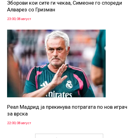
Зборови кои сите ги чекаа, Симеоне го спореди
Алварез со Гризман
23:00, 08 август
Реал Мадрид ја прекинува потрагата по нов играч
за врска
22:00, 08 август