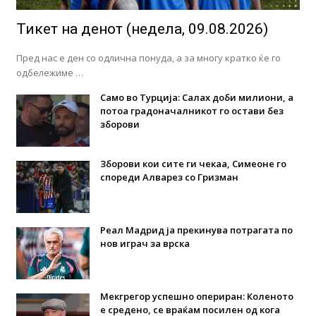
Тикет на денот (недела, 09.08.2026)
Пред нас е ден со одлична понуда, а за многу кратко ќе го
одбележиме …
Само во Турција: Салах доби милиони, а
потоа градоначалникот го остави без
зборови
Зборови кои сите ги чекаа, Симеоне го
спореди Алварез со Гризман
Реал Мадрид ја прекинува потрагата по
нов играч за врска
Мекгрегор успешно опериран: Коленото
е средено, се враќам посилен од кога