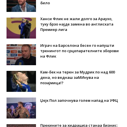
било
Ханси Флик не жали долго за Араухо,
туку брзо најде замена во англиската
Премиер лига
Играч на Барселона бесен го напушти
тренингот по срцепарателните зборови
на Флик
Кам-бек на терен за Мудрик по над 600
дена, но веднаш заМИнува на
позајмица!?
Џејк Пол започнува голем напад на УФЦ
Прекините за хидрација станаа бизнис: