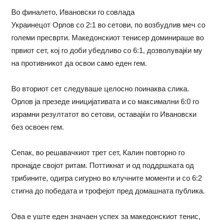
Во финалето, Ивановски го совлада
Украинецот Орлов со 2:1 во сетови, по возбудлив меч со
големи пресврти. Македонскиот тенисер доминираше во
првиот сет, кој го доби убедливо со 6:1, дозволувајќи му
на противникот да освои само еден гем.
Во вториот сет следуваше целосно поинаква слика.
Орлов ја презеде иницијативата и со максимални 6:0 го
израмни резултатот во сетови, оставајќи го Ивановски
без освоен гем.
Сепак, во решавачкиот трет сет, Калин повторно го
пронајде својот ритам. Поттикнат и од поддршката од
трибините, одигра сигурно во клучните моменти и со 6:2
стигна до победата и трофејот пред домашната публика.
Ова е уште еден значаен успех за македонскиот тенис,