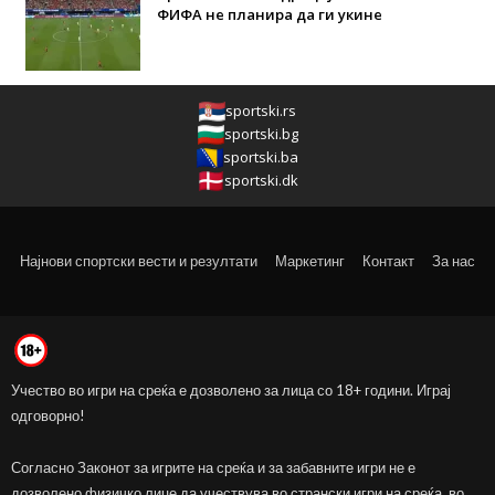
ФИФА не планира да ги укине
sportski.rs
sportski.bg
sportski.ba
sportski.dk
Најнови спортски вести и резултати
Маркетинг
Контакт
За нас
Учество во игри на среќа е дозволено за лица со 18+ години. Играј
одговорно!
Согласно Законот за игрите на среќа и за забавните игри не е
дозволено физичко лице да учествува во странски игри на среќа, во