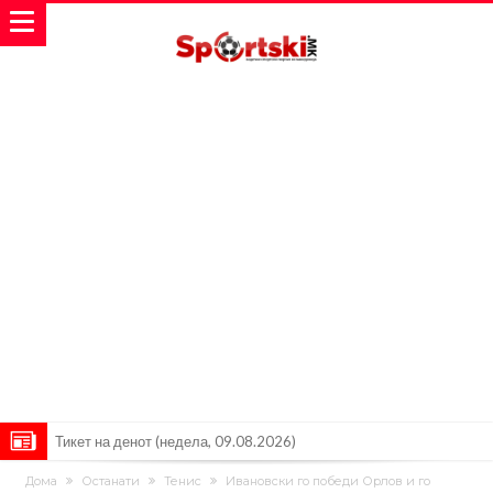
Тикет на денот (недела, 09.08.2026)
Само во Турција: Салах доби милиони, а потоа градоначалникот
Дома
Останати
Тенис
Ивановски го победи Орлов и го