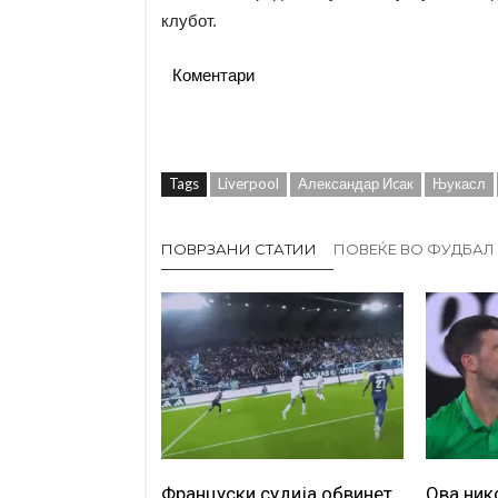
клубот.
Коментари
Tags
Liverpool
Александар Иcак
Њукасл
ПОВРЗАНИ СТАТИИ
ПОВЕЌЕ ВО ФУДБАЛ
Француски судија обвинет
Ова ник