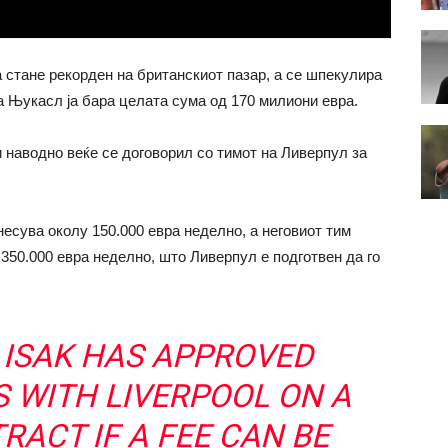
 стане рекорден на британскиот пазар, а се шпекулира
а Њукасл ја бара целата сума од 170 милиони евра.
 наводно веќе се договорил со тимот на Ливерпул за
есува околу 150.000 евра неделно, а неговиот тим
350.000 евра неделно, што Ливерпул е подготвен да го
 ISAK HAS APPROVED
 WITH LIVERPOOL ON A
RACT IF A FEE CAN BE