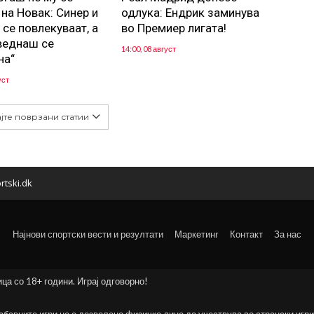
 на Новак: Синер и
одлука: Eндрик заминува
 се повлекуваат, а
во Премиер лигата!
веднаш се
14:00, 08 август
на“
уст
јте поврзани статии
rtski.dk
Најнови спортски вести и резултати
Маркетинг
Контакт
За нас
ица со 18+ години. Играј одговорно!
забавните игри не е дозволено физичко лице да учествува во странски игри 