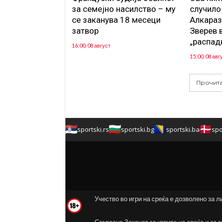
за семејно насилство – му
случило
се заканува 18 месеци
Алкараз
затвор
Зверев 
„распад
16:00, 08 август
15:00, 08 авг
Прочита
sportski.rs
sportski.bg
sportski.ba
spo
Учество во игри на среќа е дозволено за л
Согласно Законот за игрите на среќа и за 