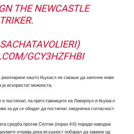
IGN THE NEWCASTLE
TRIKER.
SACHATAVOLIERI
)
R.COM/GCY3HZFHBI
а разочарани зашто Њукасл не сакаше да започне нови
а ја искористат можноста.
е е постигнат, па претставниците на Ливерпул и Њукасл
ови за да се обидат да постигнат заедничка согласност.
ата средба против Селтик (пораз 4:0) поради наводна
диумите открија дека всушност побарал да замине од