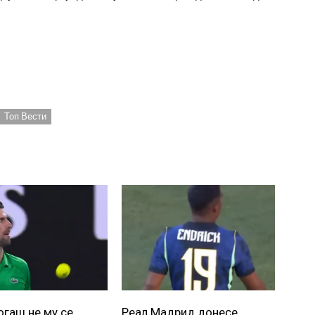
Топ Вести
огаш не му се
Реал Мадрид донесе