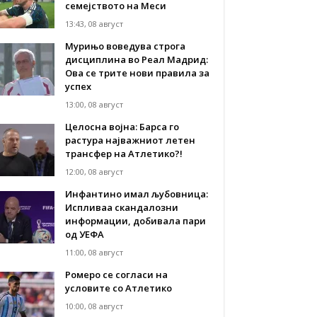
семејството на Меси
13:43, 08 август
Мурињо воведува строга
дисциплина во Реал Мадрид:
Ова се трите нови правила за
успех
13:00, 08 август
Целосна војна: Барса го
растура најважниот летен
трансфер на Атлетико?!
12:00, 08 август
Инфантино имал љубовница:
Испливаа скандалозни
информации, добивала пари
од УЕФА
11:00, 08 август
Ромеро се согласи на
условите со Атлетико
10:00, 08 август