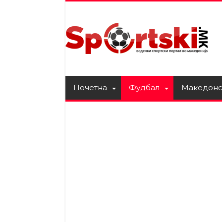
Почетна
Фудбал
Македонс