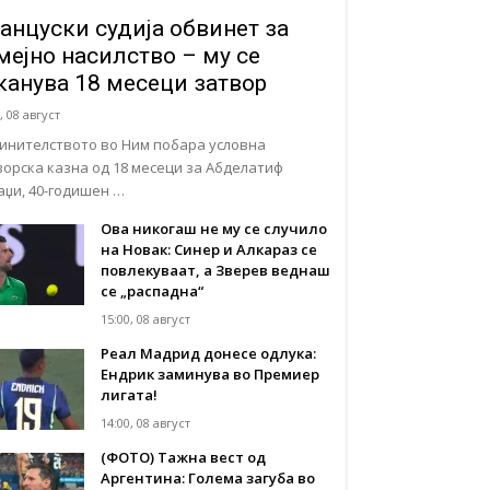
анцуски судија обвинет за
мејно насилство – му се
канува 18 месеци затвор
, 08 август
инителството во Ним побара условна
ворска казна од 18 месеци за Абделатиф
аџи, 40-годишен …
Ова никогаш не му се случило
на Новак: Синер и Алкараз се
повлекуваат, а Зверев веднаш
се „распадна“
15:00, 08 август
Реал Мадрид донесе одлука:
Eндрик заминува во Премиер
лигата!
14:00, 08 август
(ФОТО) Тажна вест од
Аргентина: Голема загуба во