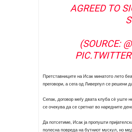
AGREED TO S
S
(SOURCE:
@
PIC.TWITTE
Претставниците на Исак минатото лето бе
преговори, а сега од Ливерпул се решени д
Сепак, договор меѓу двата клуба сè уште н
се очекува да се сретнат во наредните ден
Да потсетиме, Исак ја пропушти пријателск
полесна повреда на бутниот мускул, но ме