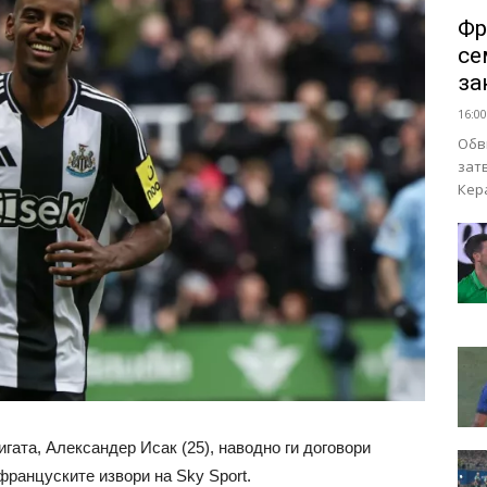
Фр
се
за
16:00
Обв
зат
Кер
гата, Александер Исак (25), наводно ги договори
француските извори на Sky Sport.