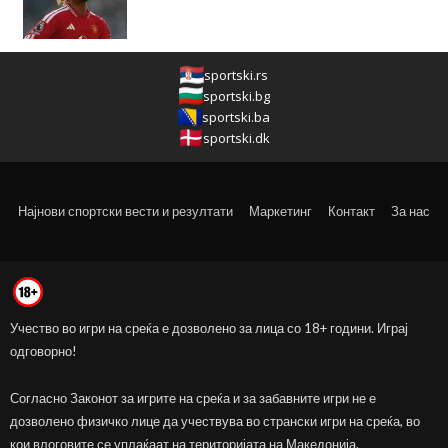
sportski.rs
sportski.bg
sportski.ba
sportski.dk
Најнови спортски вести и резултати
Маркетинг
Контакт
За нас
Учество во игри на среќа е дозволено за лица со 18+ години. Играј
одговорно!
Согласно Законот за игрите на среќа и за забавните игри не е
дозволено физичко лице да учествува во странски игри на среќа, во
кои влоговите се уплаќаат на територијата на Македонија.