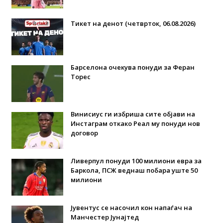
Тикет на денот (четврток, 06.08.2026)
Барселона очекува понуди за Феран
Торес
Винисиус ги избриша сите објави на
Инстаграм откако Реал му понуди нов
договор
Ливерпул понуди 100 милиони евра за
Баркола, ПСЖ веднаш побара уште 50
милиони
Јувентус се насочил кон напаѓач на
Манчестер Јунајтед