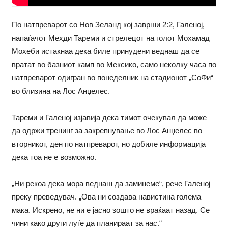
По натпреварот со Нов Зеланд кој заврши 2:2, Галеној,
напаѓачот Мехди Тареми и стрелецот на голот Мохамад
Мохеби истакнаа дека биле принудени веднаш да се
вратат во базниот камп во Мексико, само неколку часа по
натпреварот одигран во понеделник на стадионот „СоФи“
во близина на Лос Анџелес.
Тареми и Галеној изјавија дека тимот очекувал да може
да одржи тренинг за закрепнување во Лос Анџелес во
вторникот, ден по натпреварот, но добиле информација
дека тоа не е возможно.
„Ни рекоа дека мора веднаш да заминеме“, рече Галеној
преку преведувач. „Ова ни создава навистина голема
мака. Искрено, не ни е јасно зошто не враќаат назад. Се
чини како други луѓе да планираат за нас.“