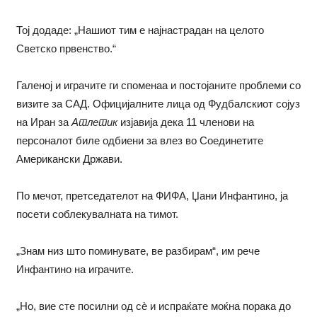
Тој додаде: „Нашиот тим е најнастрадан на целото
Светско првенство.“
Галеној и играчите ги споменаа и постојаните проблеми со
визите за САД. Официјалните лица од Фудбалскиот сојуз
на Иран за
Атлетик
изјавија дека 11 членови на
персоналот биле одбиени за влез во Соединетите
Американски Држави.
По мечот, претседателот на ФИФА, Џани Инфантино, ја
посети соблекувалната на тимот.
„Знам низ што поминувате, ве разбирам“, им рече
Инфантино на играчите.
„Но, вие сте посилни од сè и испраќате моќна порака до