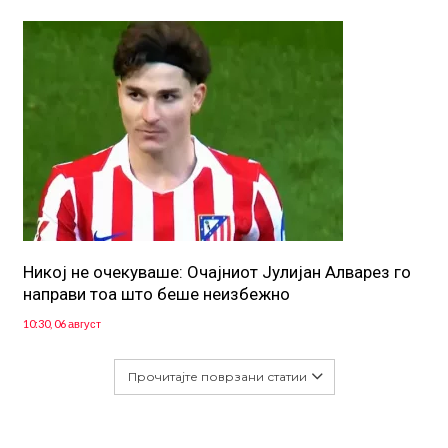
Никој не очекуваше: Очајниот Јулијан Алварез го
направи тоа што беше неизбежно
10:30, 06 август
Прочитајте поврзани статии