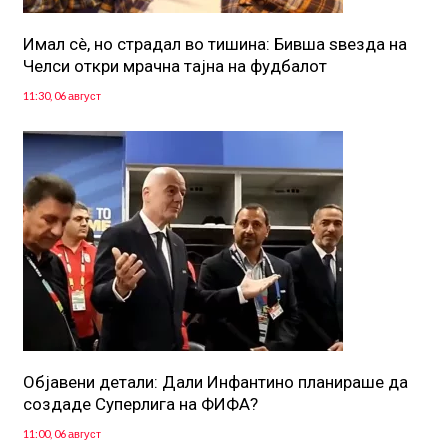
Имал сè, но страдал во тишина: Бивша ѕвезда на
Челси откри мрачна тајна на фудбалот
11:30, 06 август
Објавени детали: Дали Инфантино планираше да
создаде Суперлига на ФИФА?
11:00, 06 август