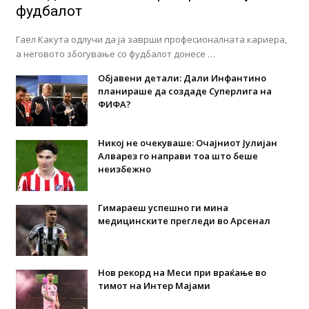
фудбалот
Гаел Какута одлучи да ја заврши професионалната кариера,
а неговото збогување со фудбалот донесе …
Објавени детали: Дали Инфантино
планираше да создаде Суперлига на
ФИФА?
Никој не очекуваше: Очајниот Јулијан
Алварез го направи тоа што беше
неизбежно
Гимараеш успешно ги мина
медицинските прегледи во Арсенал
Нов рекорд на Меси при враќање во
тимот на Интер Мајами