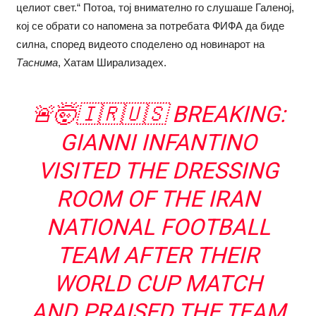
целиот свет.“ Потоа, тој внимателно го слушаше Галеној,
кој се обрати со напомена за потребата ФИФА да биде
силна, според видеото споделено од новинарот на
Таснима
, Хатам Ширализадех.
🚨🤯🇮🇷🇺🇸 BREAKING:
GIANNI INFANTINO
VISITED THE DRESSING
ROOM OF THE IRAN
NATIONAL FOOTBALL
TEAM AFTER THEIR
WORLD CUP MATCH
AND PRAISED THE TEAM