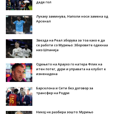
даде гол
Лукаку заминува, Наполи носи замена од
Арсенал
Звезда на Реал зборува за тоа како е да
се работи со Мурињо: Зборовите одекнаа
низ Шпанија
Одењето на Араухо го натера Флик на
итен потег, дури и управата на клубот е
изненадена
Барселона и Сити без договор за
трансфер на Родри
Никој не разбира зошто: Мурињо