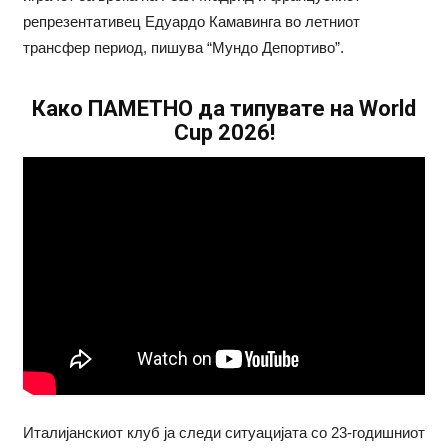
репрезентативец Едуардо Камавинга во летниот
трансфер период, пишува “Мундо Депортиво”.
Како ПАМЕТНО да типувате на World
Cup 2026!
Италијанскиот клуб ја следи ситуацијата со 23-годишниот