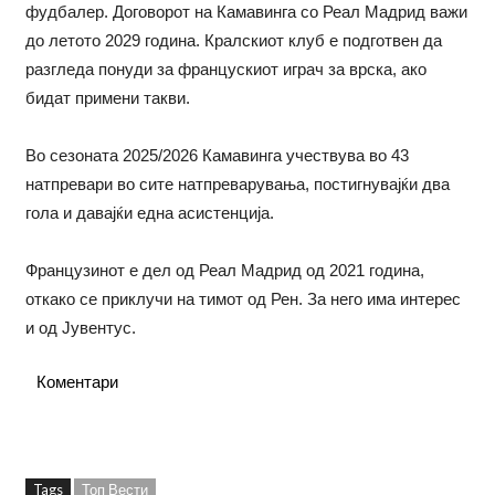
фудбалер. Договорот на Камавинга со Реал Мадрид важи
до летото 2029 година. Кралскиот клуб е подготвен да
разгледа понуди за францускиот играч за врска, ако
бидат примени такви.
Во сезоната 2025/2026 Камавинга учествува во 43
натпревари во сите натпреварувања, постигнувајќи два
гола и давајќи една асистенција.
Французинот е дел од Реал Мадрид од 2021 година,
откако се приклучи на тимот од Рен. За него има интерес
и од Јувентус.
Коментари
Tags
Топ Вести