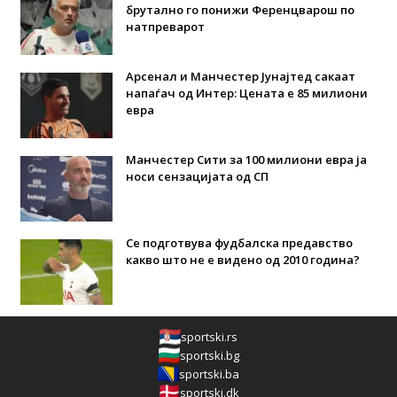
брутално го понижи Ференцварош по
натпреварот
Арсенал и Манчестер Јунајтед сакаат
напаѓач од Интер: Цената е 85 милиони
евра
Манчестер Сити за 100 милиони евра ја
носи сензацијата од СП
Се подготвува фудбалска предавство
какво што не е видено од 2010 година?
sportski.rs
sportski.bg
sportski.ba
sportski.dk