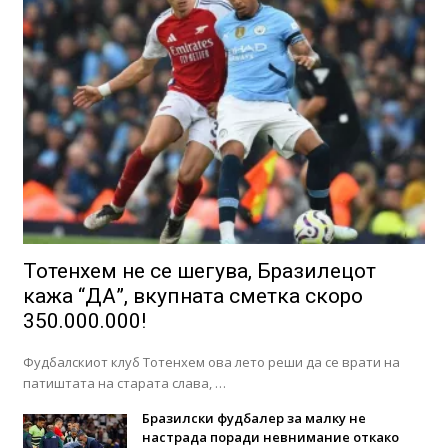
Тотенхем не се шегува, Бразилецот
кажа “ДА”, вкупната сметка скоро
350.000.000!
Фудбалскиот клуб Тотенхем ова лето реши да се врати на
патиштата на старата слава, …
Бразилски фудбалер за малку не
настрада поради невнимание откако