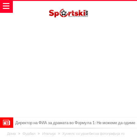
Директор на ФИА за драмата во Формула 1: Не можеме да одиме
толку далеку!
Колку бара ПСЖ и кој е „плафонот“ на Ливерпул за трансферот
Дома
Фудбал
Италија
Хумелс со урнебесна фотографија го