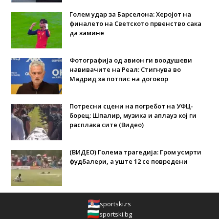
Голем удар за Барселона: Херојот на
финалето на Светското првенство сака
да замине
Фотографија од авион ги воодушеви
навивачите на Реал: Стигнува во
Мадрид за потпис на договор
Потресни сцени на погребот на УФЦ-
борец: Шпалир, музика и аплауз кој ги
расплака сите (Видео)
(ВИДЕО) Голема трагедија: Гром усмрти
фудбалери, а уште 12 се повредени
sportski.rs
sportski.bg