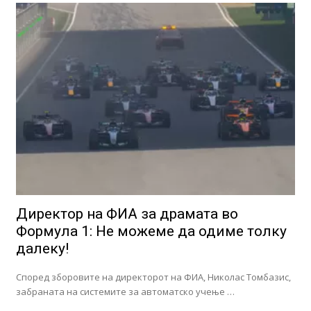
Директор на ФИА за драмата во
Формула 1: Не можеме да одиме толку
далеку!
Според зборовите на директорот на ФИА, Николас Томбазис,
забраната на системите за автоматско учење …