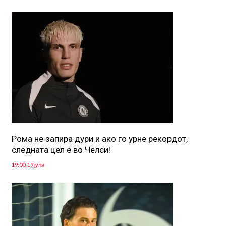
Рома не запира дури и ако го урне рекордот,
следната цел е во Челси!
19:00, 19 јули