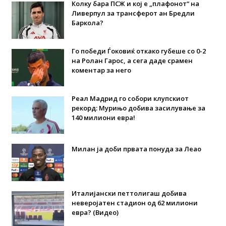
Колку бара ПСЖ и кој е „плафонот“ на
Ливерпул за трансферот ан Бредли
Баркола?
Го победи Ѓоковиќ откако губеше со 0-2
на Ролан Гарос, а сега даде срамен
коментар за него
Реал Мадрид го собори клупскиот
рекорд: Мурињо добива засилување за
140 милиони евра!
Милан ја доби првата понуда за Леао
Италијански петтолигаш добива
неверојатен стадион од 62 милиони
евра? (Видео)