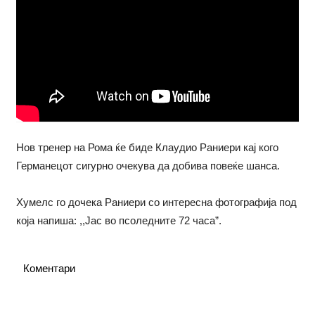
Нов тренер на Рома ќе биде Клаудио Раниери кај кого
Германецот сигурно очекува да добива повеќе шанса.
Хумелс го дочека Раниери со интересна фотографија под
која напиша: ,,Јас во псоледните 72 часа”.
Коментари