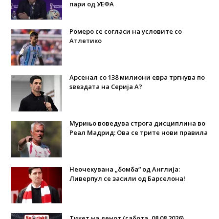
пари од УЕФА
Ромеро се согласи на условите со
Атлетико
Арсенал со 138 милиони евра тргнува по
ѕвездата на Серија А?
Мурињо воведува строга дисциплина во
Реал Мадрид: Ова се трите нови правила
Неочекувана „бомба“ од Англија:
Ливерпул се засили од Барселона!
Тикет на денот (сабота, 08.08.2026)