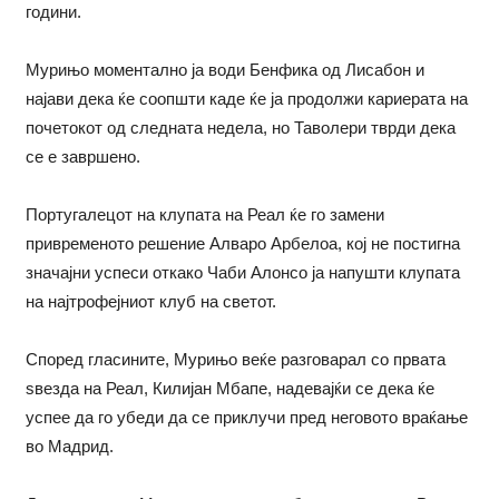
години.
Мурињо моментално ја води Бенфика од Лисабон и
најави дека ќе соопшти каде ќе ја продолжи кариерата на
почетокот од следната недела, но Таволери тврди дека
се е завршено.
Португалецот на клупата на Реал ќе го замени
привременото решение Алваро Арбелоа, кој не постигна
значајни успеси откако Чаби Алонсо ја напушти клупата
на најтрофејниот клуб на светот.
Според гласините, Мурињо веќе разговарал со првата
ѕвезда на Реал, Килијан Мбапе, надевајќи се дека ќе
успее да го убеди да се приклучи пред неговото враќање
во Мадрид.