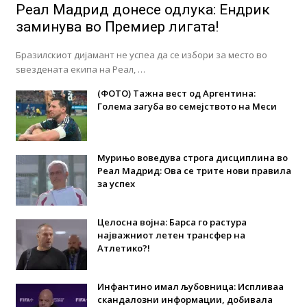
Реал Мадрид донесе одлука: Eндрик
заминува во Премиер лигата!
Бразилскиот дијамант не успеа да се избори за место во
ѕвездената екипа на Реал, …
(ФОТО) Тажна вест од Аргентина:
Голема загуба во семејството на Меси
Мурињо воведува строга дисциплина во
Реал Мадрид: Ова се трите нови правила
за успех
Целосна војна: Барса го растура
најважниот летен трансфер на
Атлетико?!
Инфантино имал љубовница: Испливаа
скандалозни информации, добивала