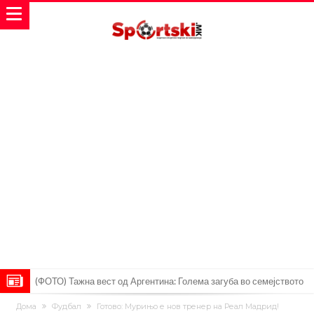
(ФОТО) Тажна вест од Аргентина: Голема загуба во семејството
на Меси
Мурињо воведува строга дисциплина во Реал Мадрид: Ова се
Дома
Фудбал
Готово: Мурињо е нов тренер на Реал Мадрид!