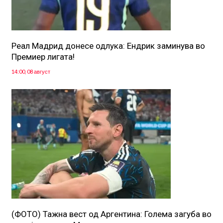
Реал Мадрид донесе одлука: Eндрик заминува во
Премиер лигата!
14:00, 08 август
(ФОТО) Тажна вест од Аргентина: Голема загуба во