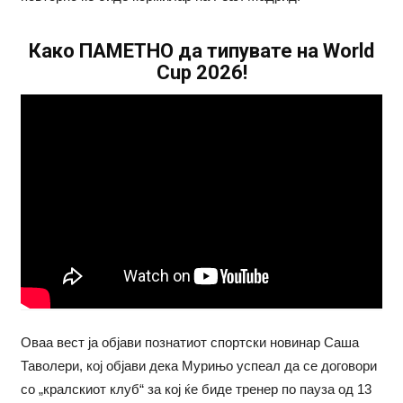
Како ПАМЕТНО да типувате на World
Cup 2026!
Оваа вест ја објави познатиот спортски новинар Саша
Таволери, кој објави дека Мурињо успеал да се договори
со „кралскиот клуб“ за кој ќе биде тренер по пауза од 13