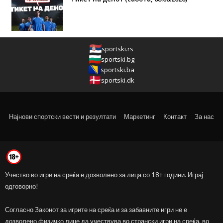
sportski.rs
sportski.bg
sportski.ba
sportski.dk
Најнови спортски вести и резултати
Маркетинг
Контакт
За нас
Учество во игри на среќа е дозволено за лица со 18+ години. Играј
одговорно!
Согласно Законот за игрите на среќа и за забавните игри не е
дозволено физичко лице да учествува во странски игри на среќа, во