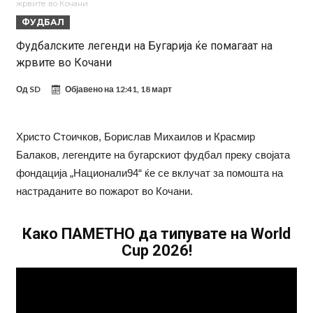
жрвите во Кочани
Стотици навивачи го пречекаа Салах во Истанбул
ФУДБАЛ
Арсенал и Њукасл веќе се договорија, Гимарејш заминува
Фудбалските легенди на Бугарија ќе помагаат на
жрвите во Кочани
АРСЕНАЛ ГО ЛАДИ ШАМПАЊОТ: Винисиус на праг на Лондон!
Познат е следниот клуб на Душан Влаховиќ!
Од
SD
Објавено на
12:41, 18 март
Решено е: Реал Мадрид го испраќа својот млад талент во Серија
“А”
Лукаку бара нов клуб
Христо Стоичков, Борислав Михаилов и Красмир
Балаков, легендите на бугарскиот фудбал преку својата
Тотенхем започна преговори со Гакпо
фондација „Национали94“ ќе се вклучат за помошта на
настраданите во пожарот во Кочани.
Како ПАМЕТНО да типувате на World
Cup 2026!