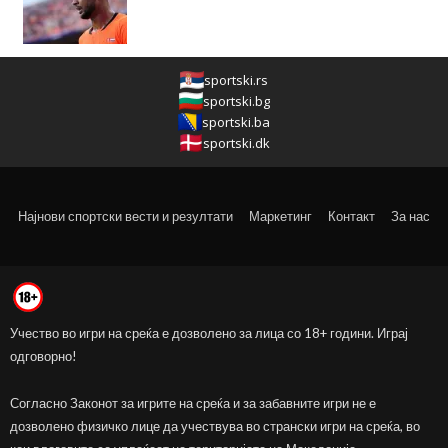
sportski.rs
sportski.bg
sportski.ba
sportski.dk
Најнови спортски вести и резултати
Маркетинг
Контакт
За нас
Учество во игри на среќа е дозволено за лица со 18+ години. Играј
одговорно!
Согласно Законот за игрите на среќа и за забавните игри не е
дозволено физичко лице да учествува во странски игри на среќа, во