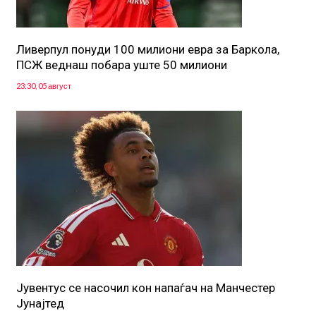
Ливерпул понуди 100 милиони евра за Баркола,
ПСЖ веднаш побара уште 50 милиони
23:30, 05 август
Јувентус се насочил кон напаѓач на Манчестер
Јунајтед