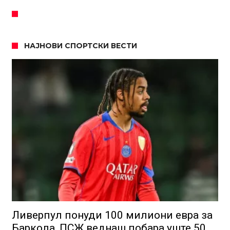
НАЈНОВИ СПОРТСКИ ВЕСТИ
Ливерпул понуди 100 милиони евра за
Баркола, ПСЖ веднаш побара уште 50