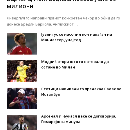
милиони
Ливерпул го направи првиот конкретен чекор во обид да го
донесе Бредли Баркола. Англискиот …
Јувентус се насочил кон напаѓач на
Манчестер Јунајтед
Модриќ откри што го натерало да
остане во Милан
Стотици навивачи го пречекаа Салах во
Истанбул
Арсенал и Њукасл веќе се договорија,
Гимарејш заминува