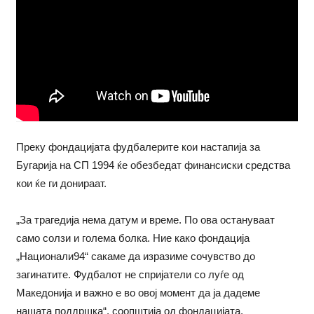
Преку фондацијата фудбалерите кои настапија за
Бугарија на СП 1994 ќе обезбедат финансиски средства
кои ќе ги донираат.
„За трагедија нема датум и време. По ова остануваат
само солзи и голема болка. Ние како фондација
„Национали94“ сакаме да изразиме сочувство до
загинатите. Фудбалот не спријатели со луѓе од
Македонија и важно е во овој момент да ја дадеме
нашата поддршка“, соопштија од фондацијата.