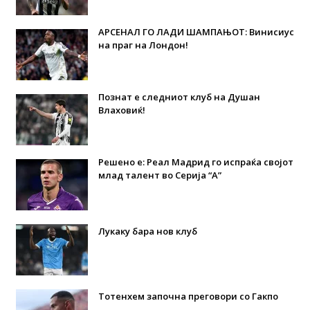
АРСЕНАЛ ГО ЛАДИ ШАМПАЊОТ: Винисиус
на праг на Лондон!
Познат е следниот клуб на Душан
Влаховиќ!
Решено е: Реал Мадрид го испраќа својот
млад талент во Серија “А”
Лукаку бара нов клуб
Тотенхем започна преговори со Гакпо