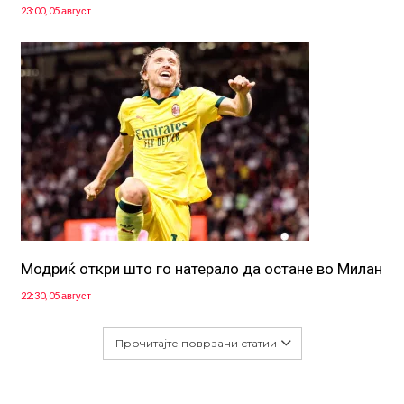
23:00, 05 август
Модриќ откри што го натерало да остане во Милан
22:30, 05 август
Прочитајте поврзани статии