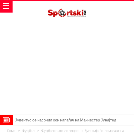
Јувентус се насочил кон напаѓач на Манчестер Јунајтед
Модриќ откри што го натерало да остане во Милан
Дома
Фудбал
Фудбалските легенди на Бугарија ќе помагаат на