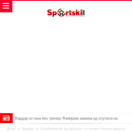
Вардар остана без тренер: Фабијани замина од клупата на
„црвено-црните“
Мурињо: Несреќникот ни дојде неподготвен во Мадрид
Дома
Фудбал
Фудбалерите на Арсенал ги чекаат големи бонуси