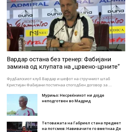
Вардар остана без тренер: Фабијани
замина од клупата на „црвено-црните“
Фудбалскиот клуб Вардар и шефот на стручниот штаб
Кристијан Фабијани постигнаа спогодбен договор за …
Мурињо: Несреќникот ни дојде
неподготвен во Мадрид
Тетоважата на Габриел стана предмет
на потсмев: Навивачите го вметнаа Де