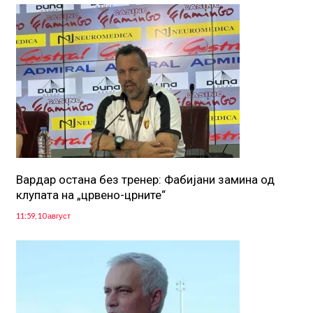
Вардар остана без тренер: Фабијани замина од
клупата на „црвено-црните“
11:59, 10 август