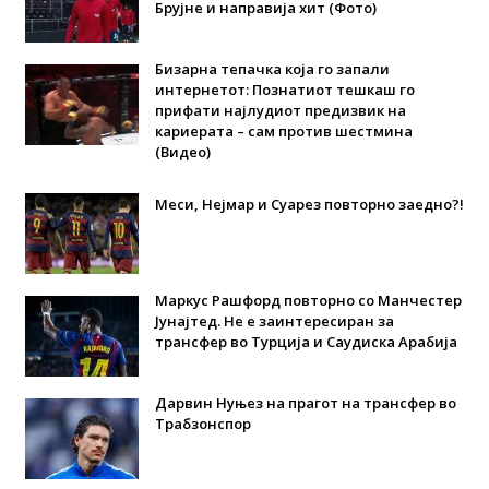
Брујне и направија хит (Фото)
Бизарна тепачка која го запали
интернетот: Познатиот тешкаш го
прифати најлудиот предизвик на
кариерата – сам против шестмина
(Видео)
Меси, Нејмар и Суарез повторно заедно?!
Маркус Рашфорд повторно со Манчестер
Јунајтед. Не е заинтересиран за
трансфер во Турција и Саудиска Арабија
Дарвин Нуњез на прагот на трансфер во
Трабзонспор