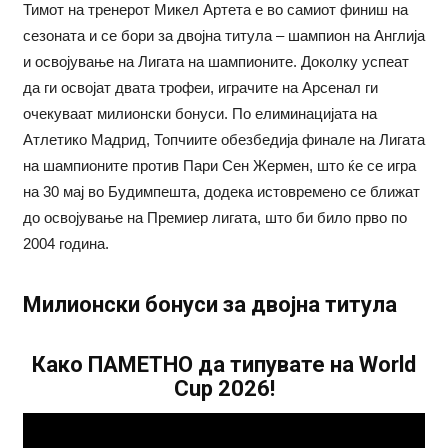
Тимот на тренерот Микел Артета е во самиот финиш на
сезоната и се бори за двојна титула – шампион на Англија
и освојување на Лигата на шампионите. Доколку успеат
да ги освојат двата трофеи, играчите на Арсенал ги
очекуваат милионски бонуси. По елиминацијата на
Атлетико Мадрид, Топчиите обезбедија финале на Лигата
на шампионите против Пари Сен Жермен, што ќе се игра
на 30 мај во Будимпешта, додека истовремено се ближат
до освојување на Премиер лигата, што би било прво по
2004 година.
Милионски бонуси за двојна титула
Како ПАМЕТНО да типувате на World
Cup 2026!