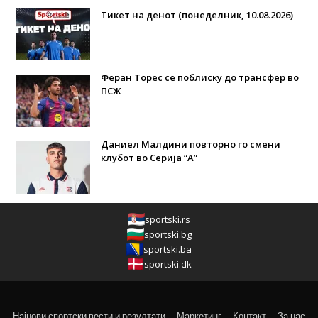
Тикет на денот (понеделник, 10.08.2026)
Феран Торес се поблиску до трансфер во
ПСЖ
Даниел Малдини повторно го смени
клубот во Серија “А”
sportski.rs
sportski.bg
sportski.ba
sportski.dk
Најнови спортски вести и резултати
Маркетинг
Контакт
За нас