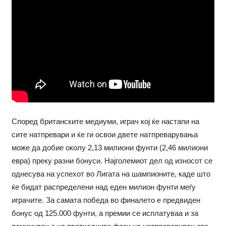
Според британските медиуми, играч кој ќе настапи на
сите натпревари и ќе ги освои двете натпреварувања
може да добие околу 2,13 милиони фунти (2,46 милиони
евра) преку разни бонуси. Најголемиот дел од износот се
однесува на успехот во Лигата на шампионите, каде што
ќе бидат распределени над еден милион фунти меѓу
играчите. За самата победа во финалето е предвиден
бонус од 125.000 фунти, а премии се исплатуваа и за