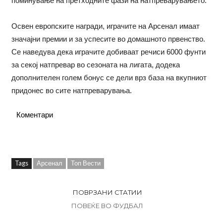
поминување на претходните фази на натпреварувањето.
Освен европските награди, играчите на Арсенал имаат
значајни премии и за успесите во домашното првенство.
Се наведува дека играчите добиваат речиси 6000 фунти
за секој натпревар во сезоната на лигата, додека
дополнителен голем бонус се дели врз база на вкупниот
придонес во сите натпреварувања.
Коментари
Tags
Арсенал
Топ Вести
ПОВРЗАНИ СТАТИИ
ПОВЕЌЕ ВО ФУДБАЛ