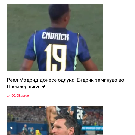
Реал Мадрид донесе одлука: Eндрик заминува во
Премиер лигата!
14:00, 08 август