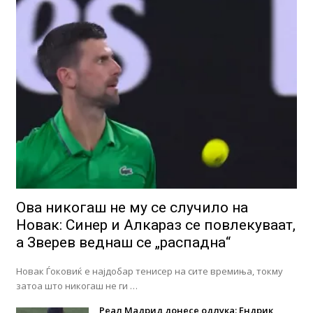
Ова никогаш не му се случило на
Новак: Синер и Алкараз се повлекуваат,
а Зверев веднаш се „распадна“
Новак Ѓоковиќ е најдобар тенисер на сите времиња, токму
затоа што никогаш не ги …
Реал Мадрид донесе одлука: Eндрик