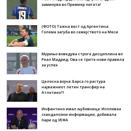
заминува во Премиер лигата!
(ФОТО) Тажна вест од Аргентина:
Голема загуба во семејството на Меси
Мурињо воведува строга дисциплина во
Реал Мадрид: Ова се трите нови правила
за успех
Целосна војна: Барса го растура
најважниот летен трансфер на
Атлетико?!
Инфантино имал љубовница: Испливаа
скандалозни информации, добивала
пари од УЕФА