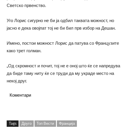
Светско првенство.
Уго Лорис сигурно не би ја одбил таквата можност, но
јасно е дека овојпат тој не би бил прв избор на Дешан.
Имено, постои можност Лорис да патува со Французите
како трет голман.
„Од скромност и почит, тој не е оној што ќе се напредува
да биде таму ниту ќе се труди да му украде место на
некој друг.
Коментари
Tags
Друго
Топ Вести
Франција