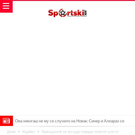
Ова никогаш не му се случило на Новак: Синер и Алкараз се
повлекуваат, а Зверев веднаш се „распадна“
Реал Мадрид донесе одлука: Eндрик заминува во Премиер
Дома
Фудбал
Французите се во чудо поради потегот што го