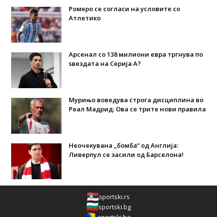
Ромеро се согласи на условите со
Атлетико
Арсенал со 138 милиони евра тргнува по
ѕвездата на Серија А?
Мурињо воведува строга дисциплина во
Реал Мадрид: Ова се трите нови правила
Неочекувана „бомба“ од Англија:
Ливерпул се засили од Барселона!
sportski.rs
sportski.bg
sportski.ba