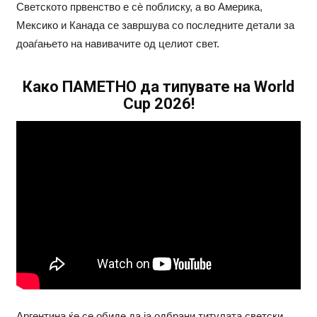
Светското првенство е сè поблиску, а во Америка,
Мексико и Канада се завршува со последните детали за
доаѓањето на навивачите од целиот свет.
Како ПАМЕТНО да типувате на World
Cup 2026!
Аргентина ќе се обиде да ја одбрани титулата светски