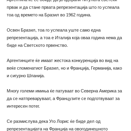
првак и да стане првата репрезентација што го успеала
тоа од времето на Бразил во 1962 година.
Освен Бразил, тоа го успеала уште само една
репрезентација, а тоа е Италија која оваа година нема да
биде на Светското првенство.
Аргентинците ќе имаат жестока конкуренција во вид на
веќе споменатиот Бразил, но и Франција, Германија, како
и сигурно Шпанија.
Многу големи имиња ќе патуваат во Северна Америка за
да се натпреваруваат, а Французите се подготвуваат за
интересен потег.
Се размислува дека Уго Лорис ќе биде дел од
репрезентацијата на Франција на овогодинешното