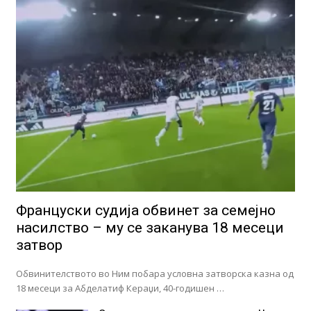
Француски судија обвинет за семејно
насилство – му се заканува 18 месеци
затвор
Обвинителството во Ним побара условна затворска казна од
18 месеци за Абделатиф Кераџи, 40-годишен …