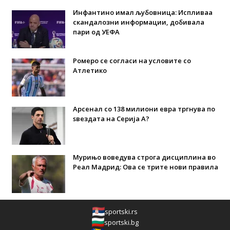
Инфантино имал љубовница: Испливаа
скандалозни информации, добивала
пари од УЕФА
Ромеро се согласи на условите со
Атлетико
Арсенал со 138 милиони евра тргнува по
ѕвездата на Серија А?
Мурињо воведува строга дисциплина во
Реал Мадрид: Ова се трите нови правила
sportski.rs
sportski.bg