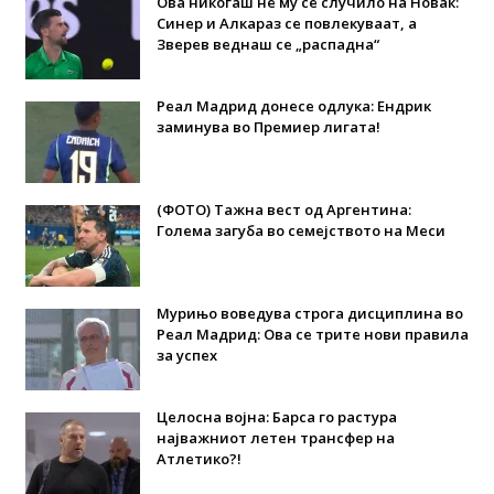
Ова никогаш не му се случило на Новак:
Синер и Алкараз се повлекуваат, а
Зверев веднаш се „распадна“
Реал Мадрид донесе одлука: Eндрик
заминува во Премиер лигата!
(ФОТО) Тажна вест од Аргентина:
Голема загуба во семејството на Меси
Мурињо воведува строга дисциплина во
Реал Мадрид: Ова се трите нови правила
за успех
Целосна војна: Барса го растура
најважниот летен трансфер на
Атлетико?!