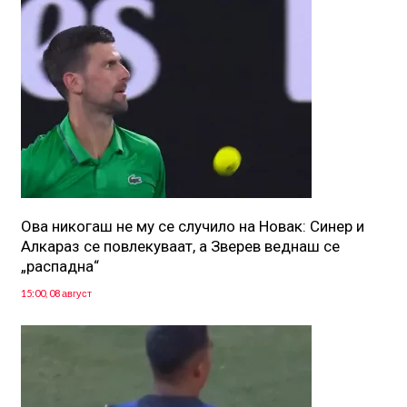
Ова никогаш не му се случило на Новак: Синер и
Алкараз се повлекуваат, а Зверев веднаш се
„распадна“
15:00, 08 август