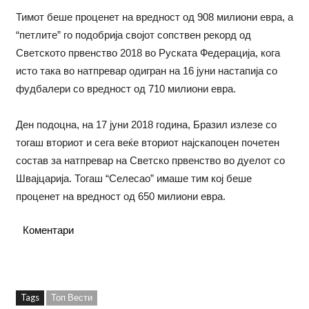
Тимот беше проценет на вредност од 908 милиони евра, а
“петлите” го подобрија својот сопствен рекорд од
Светското првенство 2018 во Руската Федерација, кога
исто така во натпревар одигран на 16 јуни настапија со
фудбалери со вредност од 710 милиони евра.
Ден подоцна, на 17 јуни 2018 година, Бразил излезе со
тогаш вториот и сега веќе вториот најскапоцен почетен
состав за натпревар на Светско првенство во дуелот со
Швајцарија. Тогаш “Селесао” имаше тим кој беше
проценет на вредност од 650 милиони евра.
Коментари
Tags
Топ Вести