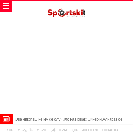
Ова никогаш не му се случило на Новак: Синер и Алкараз се
повлекуваат, а Зверев веднаш се „распадна“
Реал Мадрид донесе одлука: Eндрик заминува во Премиер
Дома
Фудбал
Франција го има најскапиот почетен состав на