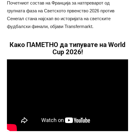
Почетниот состав на Франција за натпреварот од
групната фаза на Светското првенство 2026 против
Сенегал стана најскап во историјата на светските
фудбалски финали, објави Transfermarkt.
Како ПАМЕТНО да типувате на World
Cup 2026!