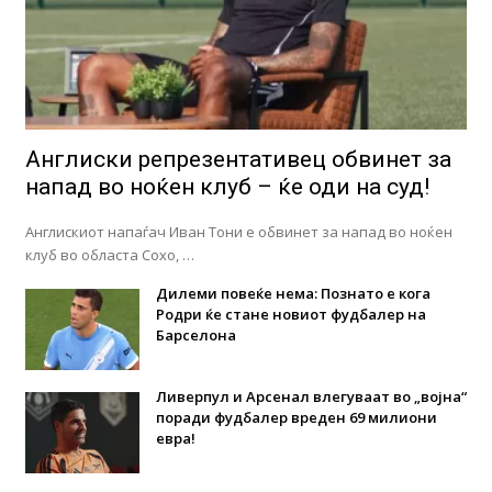
Англиски репрезентативец обвинет за
напад во ноќен клуб – ќе оди на суд!
Англискиот напаѓач Иван Тони е обвинет за напад во ноќен
клуб во областа Сохо, …
Дилеми повеќе нема: Познато е кога
Родри ќе стане новиот фудбалер на
Барселона
Ливерпул и Арсенал влегуваат во „војна“
поради фудбалер вреден 69 милиони
евра!