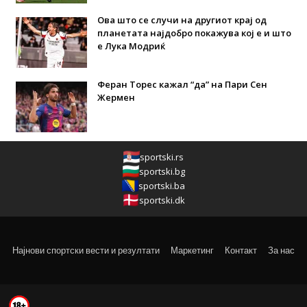
Ова што се случи на другиот крај од
планетата најдобро покажува кој е и што
е Лука Модриќ
Феран Торес кажал “да” на Пари Сен
Жермен
sportski.rs
sportski.bg
sportski.ba
sportski.dk
Најнови спортски вести и резултати
Маркетинг
Контакт
За нас