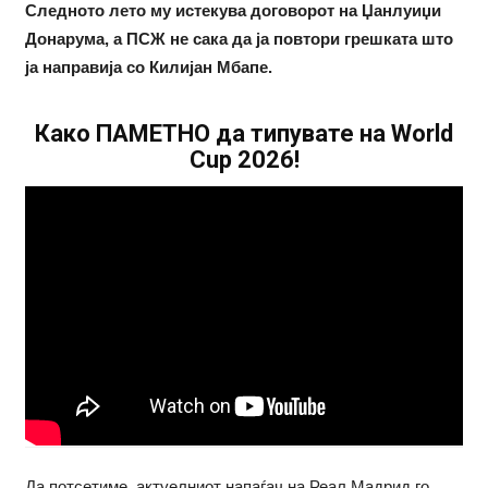
Следното лето му истекува договорот на Џанлуиџи
Донарума, а ПСЖ не сака да ја повтори грешката што
ја направија со Килијан Мбапе.
Како ПАМЕТНО да типувате на World
Cup 2026!
Да потсетиме, актуелниот напаѓач на Реал Мадрид го