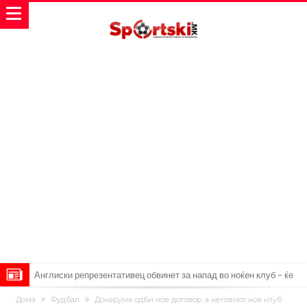
Англиски репрезентативец обвинет за напад во ноќен клуб – ќе
оди на суд!
Дилеми повеќе нема: Познато е кога Родри ќе стане новиот
Дома
Фудбал
Донарума одби нов договор, а неговиот нов клуб