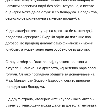
напушти парискиот клуб без обештетување, а истото
сценарио може да се случи и со Донарума. Поради тоа,
сериозно се размислува за негова продажба.
Каде италијанскиот чувар на мрежата би можел да ја
продолжи кариерата? Бидејќи одби да потпише нов
договор, во предвид доаѓаат само финансиски моќни
клубови, а моментално еден особено се издвојува.
Станува збор за Галатасарај, турскиот великан и
актуелен шампион на државата, кој активно бара врвен
голман. Откако пропаднаа обидите за доведување на
Мајк Мањан, Јан Зомер и Едерсон, сега го впериле
погледот кон Донарума.
Од друга страна, италијанските клубови како Интер и
Јувентус тешко дека можат да си ја дозволат неговата