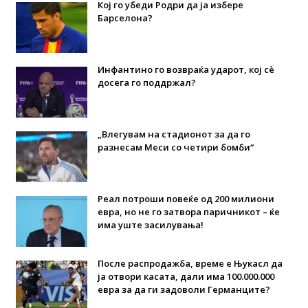
Кој го убеди Родри да ја избере
Барселона?
Инфантино го возвраќа ударот, кој сè
досега го поддржал?
„Влегувам на стадионот за да го
разнесам Меси со четири бомби“
Реал потроши повеќе од 200 милиони
евра, но не го затвора паричникот – ќе
има уште засилувања!
После распродажба, време е Њукасл да
ја отвори касата, дали има 100.000.000
евра за да ги задоволи Германците?