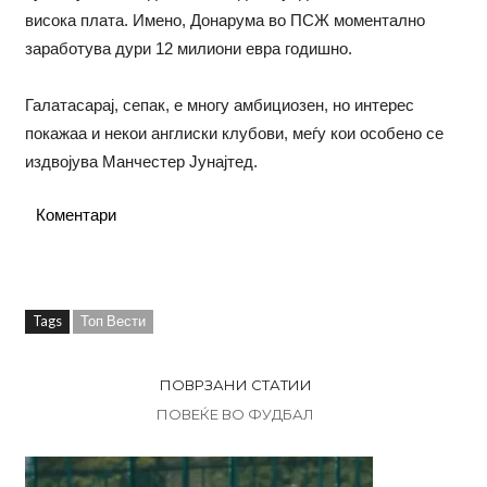
висока плата. Имено, Донарума во ПСЖ моментално
заработува дури 12 милиони евра годишно.
Галатасарај, сепак, е многу амбициозен, но интерес
покажаа и некои англиски клубови, меѓу кои особено се
издвојува Манчестер Јунајтед.
Коментари
Tags
Топ Вести
ПОВРЗАНИ СТАТИИ
ПОВЕЌЕ ВО ФУДБАЛ