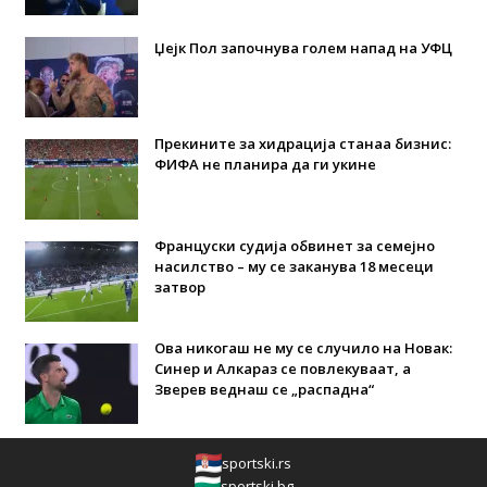
Џејк Пол започнува голем напад на УФЦ
Прекините за хидрација станаа бизнис:
ФИФА не планира да ги укине
Француски судија обвинет за семејно
насилство – му се заканува 18 месеци
затвор
Ова никогаш не му се случило на Новак:
Синер и Алкараз се повлекуваат, а
Зверев веднаш се „распадна“
sportski.rs
sportski.bg