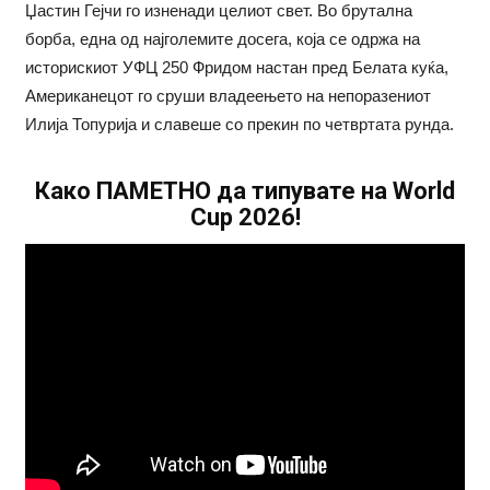
Џастин Гејчи го изненади целиот свет. Во брутална
борба, една од најголемите досега, која се одржа на
историскиот УФЦ 250 Фридом настан пред Белата куќа,
Американецот го сруши владеењето на непоразениот
Илија Топурија и славеше со прекин по четвртата рунда.
Како ПАМЕТНО да типувате на World
Cup 2026!