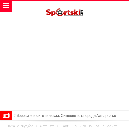
Реал Мадрид ја прекинува потрагата по нов играч за врска
Мекгрегор успешно опериран: Коленото е средено, се враќам
Дома
Фудбал
Останато
Џастин Гејчи го шокираше целиот