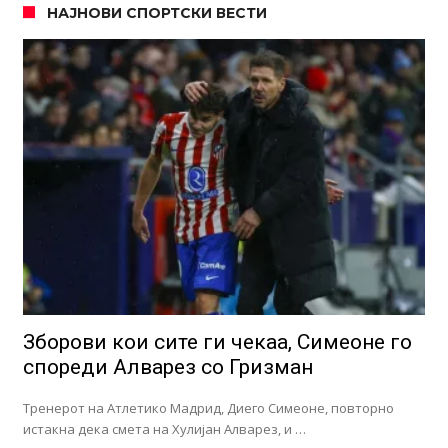
НАЈНОВИ СПОРТСКИ ВЕСТИ
Зборови кои сите ги чекаа, Симеоне го
спореди Алварез со Гризман
Тренерот на Атлетико Мадрид, Диего Симеоне, повторно
истакна дека смета на Хулијан Алварез, и …