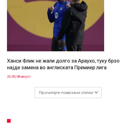
Ханси Флик не жали долго за Араухо, туку брзо
најде замена во англиската Премиер лига
21:00, 08 август
Прочитајте поврзани статии