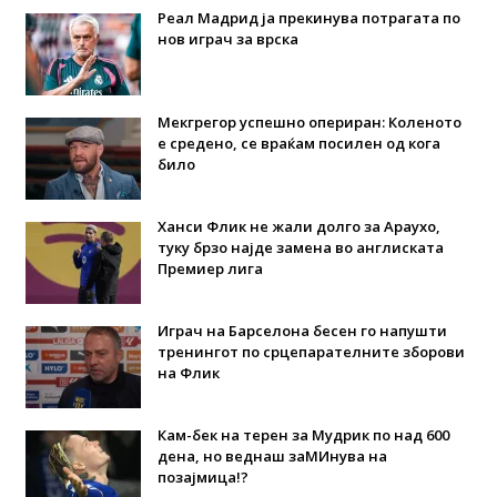
Реал Мадрид ја прекинува потрагата по
нов играч за врска
Мекгрегор успешно опериран: Коленото
е средено, се враќам посилен од кога
било
Ханси Флик не жали долго за Араухо,
туку брзо најде замена во англиската
Премиер лига
Играч на Барселона бесен го напушти
тренингот по срцепарателните зборови
на Флик
Кам-бек на терен за Мудрик по над 600
дена, но веднаш заМИнува на
позајмица!?