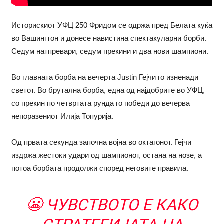
Историскиот УФЦ 250 Фридом се одржа пред Белата куќа
во Вашингтон и донесе навистина спектакуларни борби.
Седум натпревари, седум прекини и два нови шампиони.
Во главната борба на вечерта Justin Гејчи го изненади
светот. Во брутална борба, една од најдобрите во УФЦ,
со прекин по четвртата рунда го победи до вечерва
непоразениот Илија Топурија.
Од првата секунда започна војна во октагонот. Гејчи
издржа жестоки удари од шампионот, остана на нозе, а
потоа борбата продолжи според неговите правила.
😬 ЧУВСТВОТО Е КАКО