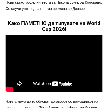
Нови катастрофални вести за Никола Јокиќ од Колорадо.
Се случи уште една голема промена во Денвер.
Како ПАМЕТНО да типувате на World
Cup 2026!
Нагетс нема да го обноват договорот со помошникот на
генералeн менаџер, Томи Балцетис, изјавија за Денвер