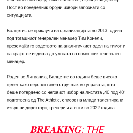
Пост во понеделник бројни извори запознати со
ситуацијата.
Балцетис се приклучи на организацијата во 2013 година
под тогашниот генералeн менаџер Тим Конели,
преземајќи го водството на аналитичкиот одел на тимот и
на крајот се издигна до улогата на помошник генералeн
менаџер.
Роден во Литванија, Балцетис со години беше високо
ценет како перспективен стручњак во управата, што
беше потврдено со неговиот избор на листата „40 под 40“
подготвена од The Athletic, список на млади талентирани
извршни директори, тренери и агенти во 2022 година.
𝐁𝐑𝐄𝐀𝐊𝐈𝐍𝐆: THE