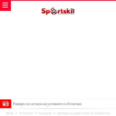
Арсенал со 138 милиони евра тргнува по ѕвездата на Серија А?
Мурињо воведува строга дисциплина во Реал Мадрид: Ова се
Дома
Останати
Кошарка
Денвер му даде отказ на човекот кој