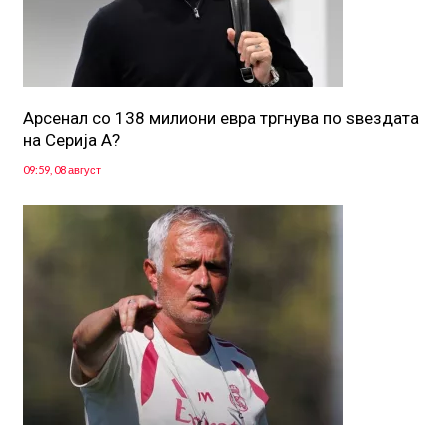
Арсенал со 138 милиони евра тргнува по ѕвездата
на Серија А?
09:59, 08 август