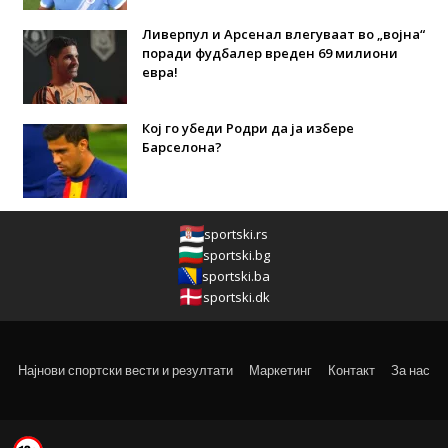
Ливерпул и Арсенал влегуваат во „војна“
поради фудбалер вреден 69 милиони
евра!
Кој го убеди Родри да ја избере
Барселона?
sportski.rs
sportski.bg
sportski.ba
sportski.dk
Најнови спортски вести и резултати
Маркетинг
Контакт
За нас