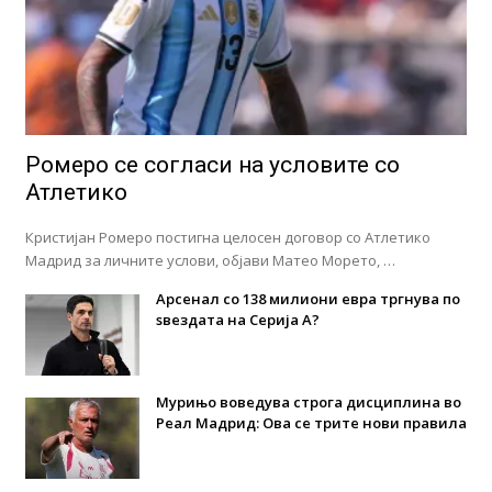
Ромеро се согласи на условите со
Атлетико
Кристијан Ромеро постигна целосен договор со Атлетико
Мадрид за личните услови, објави Матео Морето, …
Арсенал со 138 милиони евра тргнува по
ѕвездата на Серија А?
Мурињо воведува строга дисциплина во
Реал Мадрид: Ова се трите нови правила