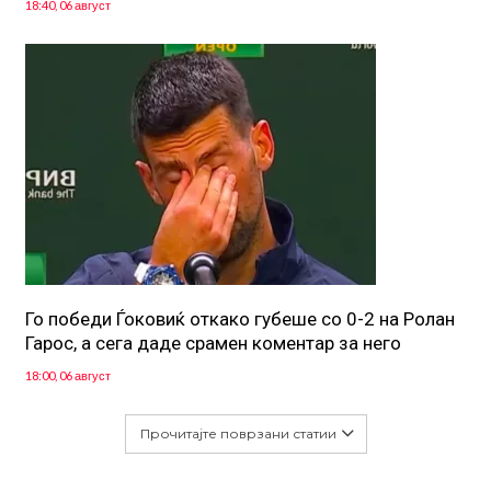
18:40, 06 август
Го победи Ѓоковиќ откако губеше со 0-2 на Ролан
Гарос, а сега даде срамен коментар за него
18:00, 06 август
Прочитајте поврзани статии