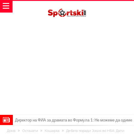
Колку бара ПСЖ и кој е „плафонот“ на Ливерпул за трансферот
ан Бредли Баркола?
Го победи Ѓоковиќ откако губеше со 0-2 на Ролан Гарос, а сега
Дома
Останати
Кошарка
Дебата поради Јокиќ во НБА: Дали