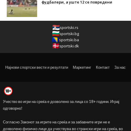
фудбалери, а уште 12 се повредени
sportski.rs
sportski.bg
sportski.ba
sportski.dk
Најнови спортски вести и резултати
Маркетинг
Контакт
За нас
Учество во игри на среќа е дозволено за лица со 18+ години. Играј
одговорно!
Согласно Законот за игрите на среќа и за забавните игри не е
дозволено физичко лице да учествува во странски игри на среќа, во