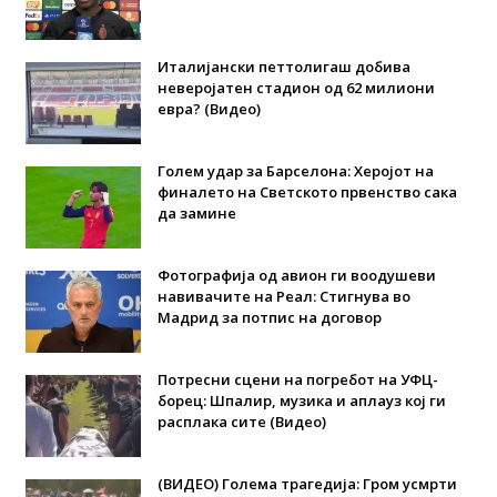
Италијански петтолигаш добива
неверојатен стадион од 62 милиони
евра? (Видео)
Голем удар за Барселона: Херојот на
финалето на Светското првенство сака
да замине
Фотографија од авион ги воодушеви
навивачите на Реал: Стигнува во
Мадрид за потпис на договор
Потресни сцени на погребот на УФЦ-
борец: Шпалир, музика и аплауз кој ги
расплака сите (Видео)
(ВИДЕО) Голема трагедија: Гром усмрти