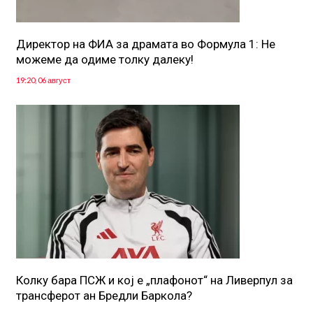
Директор на ФИА за драмата во Формула 1: Не
можеме да одиме толку далеку!
19:20, 06 август
Колку бара ПСЖ и кој е „плафонот“ на Ливерпул за
трансферот ан Бредли Баркола?