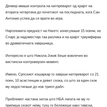
Денвер имаше контрола на натпреварот од крајот на
втората четвртина до почетокот на последната, кога Сан
Антонио успеа да се врати во игра.
Најголемата предност на Нагетс изнесуваше 15 поени, но
Спарс ја надоместија таа разлика и на крајот триумфираа
во драматичната завршница.
Интересно е што Никола Јокиќ беше вовлечен во
вистински контроверзен момент.
Имено, Српскиот кошаркар го заврши натпреварот со 21
поен, 10 асистенции и девет скока, со што за еден скок
му недостигаше до нов трипл-дабл.
Проблемот настана затоа што НБА лигата не му го
припиша скокот нему, туку го бележеше како тимски,