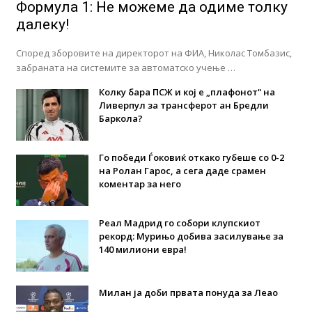
Формула 1: Не можеме да одиме толку
далеку!
Според зборовите на директорот на ФИА, Николас Томбазис,
забраната на системите за автоматско учење …
Колку бара ПСЖ и кој е „плафонот“ на
Ливерпул за трансферот ан Бредли
Баркола?
Го победи Ѓоковиќ откако губеше со 0-2
на Ролан Гарос, а сега даде срамен
коментар за него
Реал Мадрид го собори клупскиот
рекорд: Мурињо добива засилување за
140 милиони евра!
Милан ја доби првата понуда за Леао