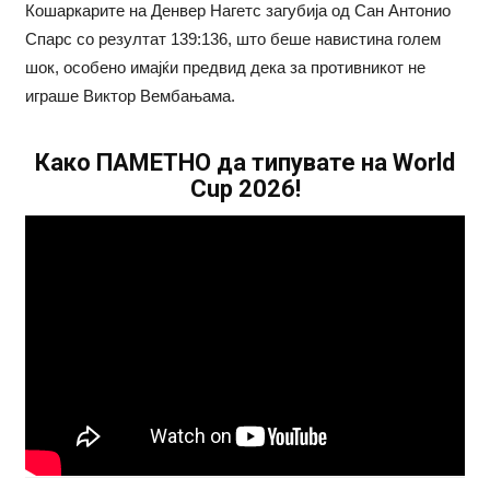
Кошаркарите на Денвер Нагетс загубија од Сан Антонио
Спарс со резултат 139:136, што беше навистина голем
шок, особено имајќи предвид дека за противникот не
играше Виктор Вембањама.
Како ПАМЕТНО да типувате на World
Cup 2026!