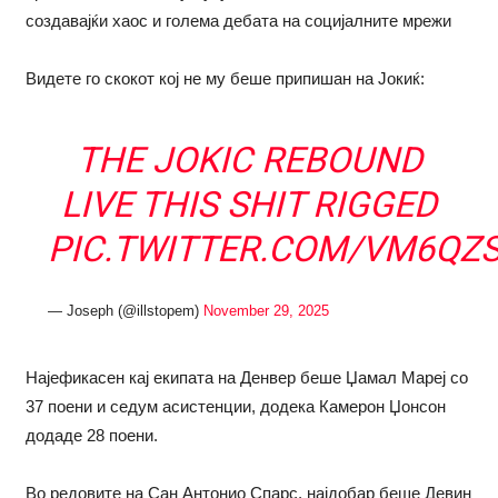
создавајќи хаос и голема дебата на социјалните мрежи
Видете го скокот кој не му беше припишан на Јокиќ:
THE JOKIC REBOUND
LIVE THIS SHIT RIGGED
PIC.TWITTER.COM/VM6QZ
— Joseph (@illstopem)
November 29, 2025
Најефикасен кај екипата на Денвер беше Џамал Мареј со
37 поени и седум асистенции, додека Камерон Џонсон
додаде 28 поени.
Во редовите на Сан Антонио Спарс, најдобар беше Девин