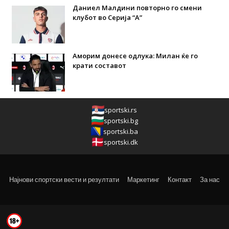
Даниел Малдини повторно го смени
клубот во Серија “А”
Аморим донесе одлука: Милан ќе го
крати составот
sportski.rs
sportski.bg
sportski.ba
sportski.dk
Најнови спортски вести и резултати
Маркетинг
Контакт
За нас