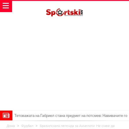
Тетоважата на Габриел стана предмет на потсмев: Навивачите го
вметнаа Де Брујне и направија хит (Фото)
Бизарна тепачка која го запали интернетот: Познатиот тешкаш го
Дома
Фудбал
Бразилската легенда за Анчелоти: Не смее да