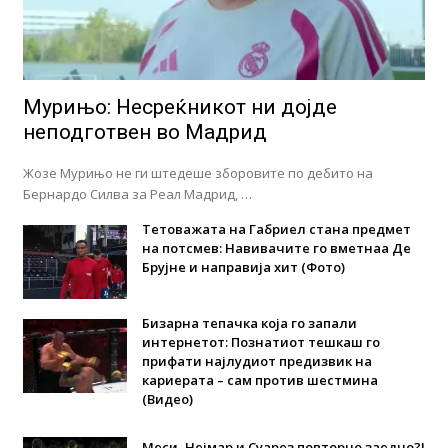
Мурињо: Несреќникот ни дојде
неподготвен во Мадрид
Жозе Мурињо не ги штедеше зборовите по дебито на
Бернардо Силва за Реал Мадрид, …
Тетоважата на Габриел стана предмет
на потсмев: Навивачите го вметнаа Де
Брујне и направија хит (Фото)
Бизарна тепачка која го запали
интернетот: Познатиот тешкаш го
прифати најлудиот предизвик на
кариерата – сам против шестмина
(Видео)
Меси, Нејмар и Суарез повторно заедно?!