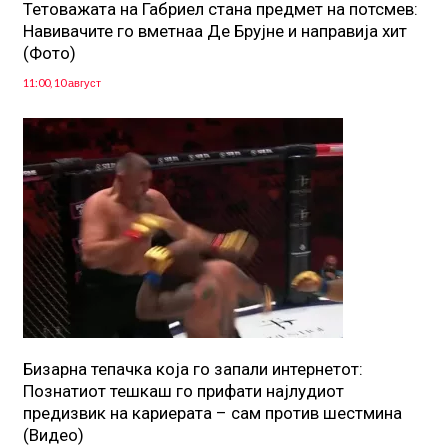
Тетоважата на Габриел стана предмет на потсмев:
Навивачите го вметнаа Де Брујне и направија хит
(Фото)
11:00, 10 август
Бизарна тепачка која го запали интернетот:
Познатиот тешкаш го прифати најлудиот
предизвик на кариерата – сам против шестмина
(Видео)