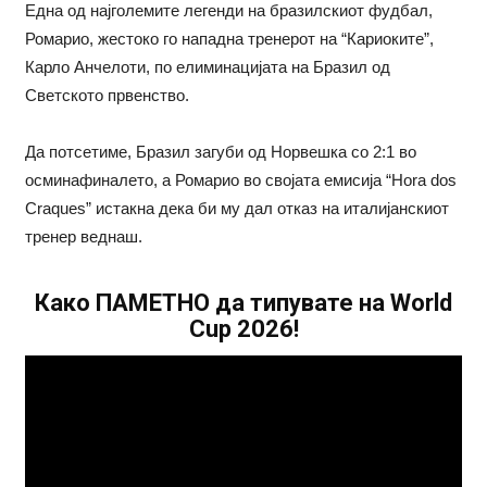
Една од најголемите легенди на бразилскиот фудбал,
Ромарио, жестоко го нападна тренерот на “Кариоките”,
Карло Анчелоти, по елиминацијата на Бразил од
Светското првенство.
Да потсетиме, Бразил загуби од Норвешка со 2:1 во
осминафиналето, а Ромарио во својата емисија “Hora dos
Craques” истакна дека би му дал отказ на италијанскиот
тренер веднаш.
Како ПАМЕТНО да типувате на World
Cup 2026!