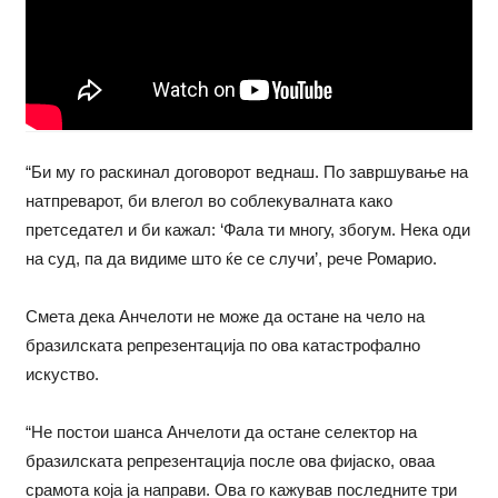
“Би му го раскинал договорот веднаш. По завршување на
натпреварот, би влегол во соблекувалната како
претседател и би кажал: ‘Фала ти многу, збогум. Нека оди
на суд, па да видиме што ќе се случи’, рече Ромарио.
Смета дека Анчелоти не може да остане на чело на
бразилската репрезентација по ова катастрофално
искуство.
“Не постои шанса Анчелоти да остане селектор на
бразилската репрезентација после ова фијаско, оваа
срамота која ја направи. Ова го кажував последните три