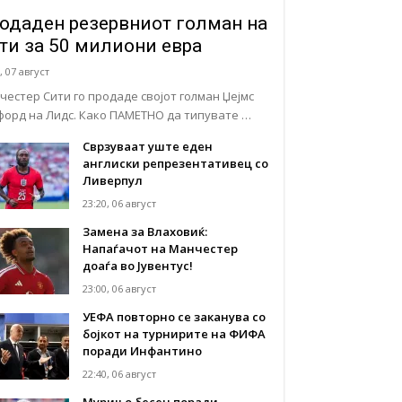
одаден резервниот голман на
ти за 50 милиони евра
, 07 август
честер Сити го продаде својот голман Џејмс
форд на Лидс. Како ПАМЕТНО да типувате …
Сврзуваат уште еден
англиски репрезентативец со
Ливерпул
23:20, 06 август
Замена за Влаховиќ:
Напаѓачот на Манчестер
доаѓа во Јувентус!
23:00, 06 август
УЕФА повторно се заканува со
бојкот на турнирите на ФИФА
поради Инфантино
22:40, 06 август
Мурињо бесен поради