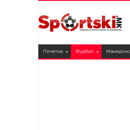
Почетна
Фудбал
Македонс