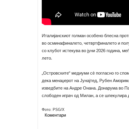
Италијанскиот голман особено блесна прот
во осминафиналето, четвртфиналето и пол
со клубот истекува во јуни 2026 година, м
лето.
„Островските“ медиуми сè погласно го спо
дека менаџерот на Јунајтед, Рубен Аморим
изведбите на Андре Онана. Донарума во Пар
слободен играч од Милан, а се шпекулира 
Фото: PSG/X
Коментари