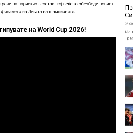
рачи на парискиот состав, кој веќе го обезбеди новиот
Пр
о финалето на Лигата на шампионите.
Си
08:00
ипувате на World Cup 2026!
Ман
Тра