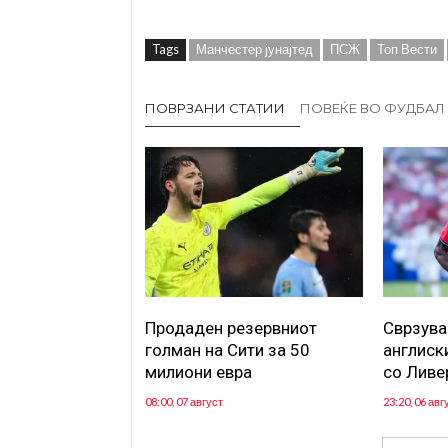
Tags
Манчестер јунајтед
ПСЖ
Топ Вести
ПОВРЗАНИ СТАТИИ
ПОВЕЌЕ ВО ФУДБАЛ
Продаден резервниот
Сврзува
голман на Сити за 50
англиск
милиони евра
со Ливе
08:00, 07 август
23:20, 06 авг