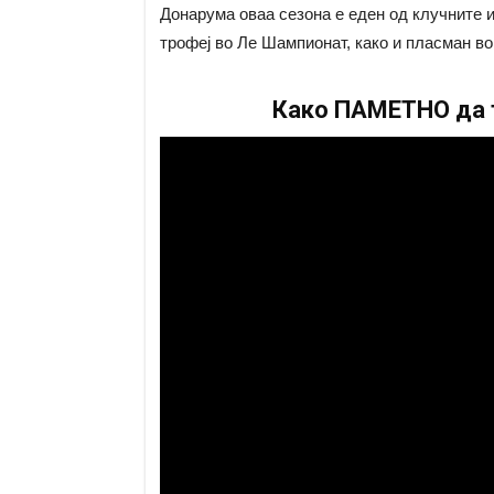
Донарума оваа сезона е еден од клучните иг
трофеј во Ле Шампионат, како и пласман в
Како ПАМЕТНО да т