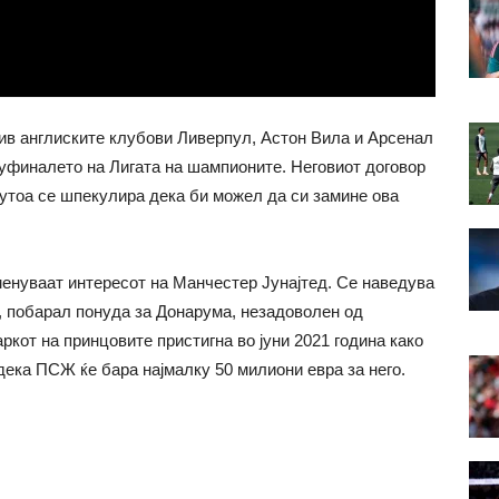
ив англиските клубови Ливерпул, Астон Вила и Арсенал
уфиналето на Лигата на шампионите. Неговиот договор
еѓутоа се шпекулира дека би можел да си замине ова
менуваат интересот на Манчестер Јунајтед. Се наведува
, побарал понуда за Донарума, незадоволен од
кот на принцовите пристигна во јуни 2021 година како
дека ПСЖ ќе бара најмалку 50 милиони евра за него.