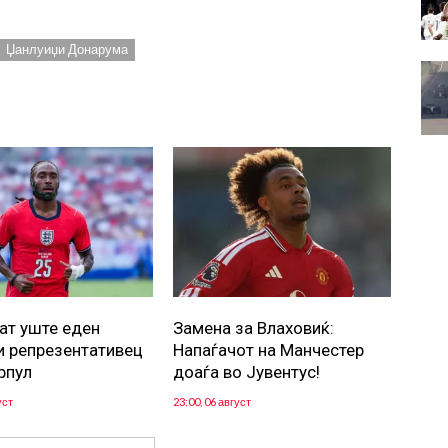
Џанлуиџи Донарума
ат уште еден
Замена за Влаховиќ:
и репрезентативец
Напаѓачот на Манчестер
рпул
доаѓа во Јувентус!
уст
23:00, 06 август