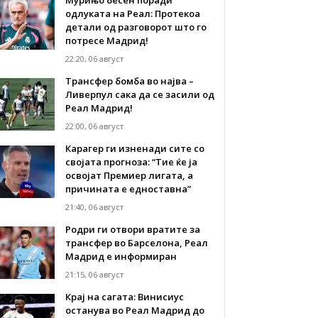
одлуката на Реал: Протекоа
детали од разговорот што го
потресе Мадрид!
22:20, 06 август
Трансфер бомба во најва –
Ливерпул сака да се засили од
Реал Мадрид!
22:00, 06 август
Карагер ги изненади сите со
својата прогноза: “Тие ќе ја
освојат Премиер лигата, а
причината е едноставна”
21:40, 06 август
Родри ги отвори вратите за
трансфер во Барселона, Реал
Мадрид е информиран
21:15, 06 август
Крај на сагата: Винисиус
останува во Реал Мадрид до