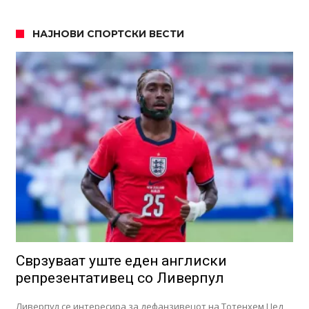
НАЈНОВИ СПОРТСКИ ВЕСТИ
Сврзуваат уште еден англиски
репрезентативец со Ливерпул
Ливерпул се интересира за дефанзивецот на Тотенхем Џед