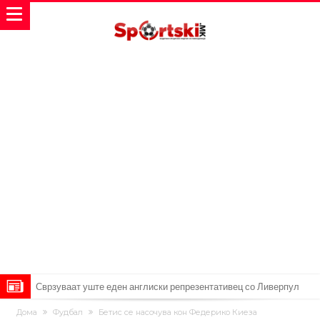
Сврзуваат уште еден англиски репрезентативец со Ливерпул
Замена за Влаховиќ: Напаѓачот на Манчестер доаѓа во Јувентус!
Дома
Фудбал
Бетис се насочува кон Федерико Киеза