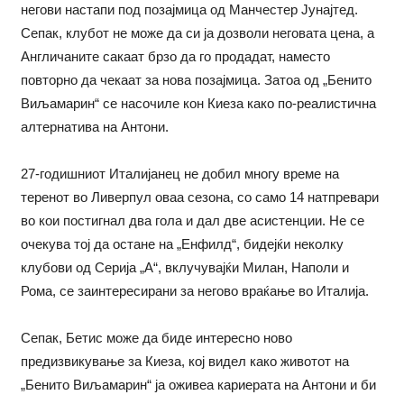
негови настапи под позајмица од Манчестер Јунајтед.
Сепак, клубот не може да си ја дозволи неговата цена, а
Англичаните сакаат брзо да го продадат, наместо
повторно да чекаат за нова позајмица. Затоа од „Бенито
Виљамарин“ се насочиле кон Киеза како по-реалистична
алтернатива на Антони.
27-годишниот Италијанец не добил многу време на
теренот во Ливерпул оваа сезона, со само 14 натпревари
во кои постигнал два гола и дал две асистенции. Не се
очекува тој да остане на „Енфилд“, бидејќи неколку
клубови од Серија „А“, вклучувајќи Милан, Наполи и
Рома, се заинтересирани за негово враќање во Италија.
Сепак, Бетис може да биде интересно ново
предизвикување за Киеза, кој видел како животот на
„Бенито Виљамарин“ ја оживеа кариерата на Антони и би