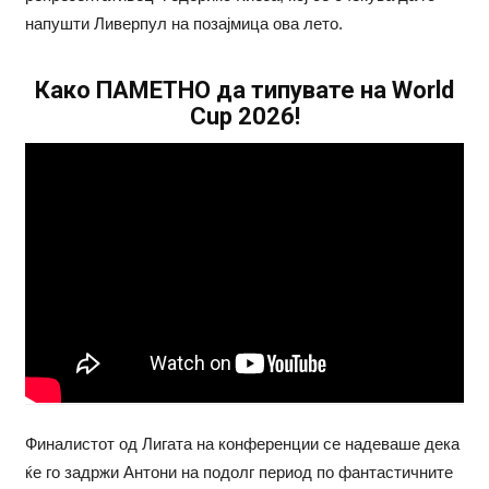
напушти Ливерпул на позајмица ова лето.
Како ПАМЕТНО да типувате на World
Cup 2026!
Финалистот од Лигата на конференции се надеваше дека
ќе го задржи Антони на подолг период по фантастичните