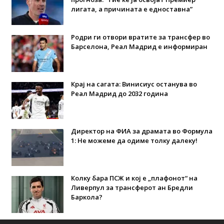
лигата, а причината е едноставна”
Родри ги отвори вратите за трансфер во
Барселона, Реал Мадрид е информиран
Крај на сагата: Винисиус останува во
Реал Мадрид до 2032 година
Директор на ФИА за драмата во Формула
1: Не можеме да одиме толку далеку!
Колку бара ПСЖ и кој е „плафонот“ на
Ливерпул за трансферот ан Бредли
Баркола?