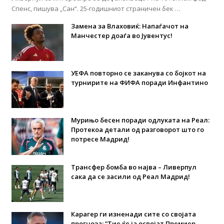
Спенс, пишува „Сан“. 25-годишниот страничен бек …
Замена за Влаховиќ: Напаѓачот на
Манчестер доаѓа во Јувентус!
УЕФА повторно се заканува со бојкот на
турнирите на ФИФА поради Инфантино
Мурињо бесен поради одлуката на Реал:
Протекоа детали од разговорот што го
потресе Мадрид!
Трансфер бомба во најва – Ливерпул
сака да се засили од Реал Мадрид!
Карагер ги изненади сите со својата
прогноза: “Тие ќе ја освојат Премиер