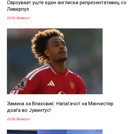
Сврзуваат уште еден англиски репрезентативец со
Ливерпул
23:20, 06 август
Замена за Влаховиќ: Напаѓачот на Манчестер
доаѓа во Јувентус!
23:00, 06 август