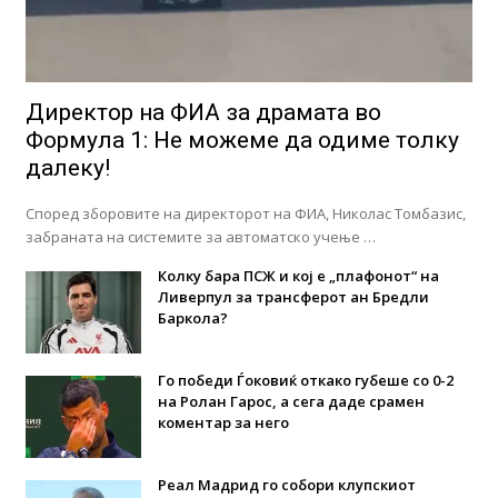
Директор на ФИА за драмата во
Формула 1: Не можеме да одиме толку
далеку!
Според зборовите на директорот на ФИА, Николас Томбазис,
забраната на системите за автоматско учење …
Колку бара ПСЖ и кој е „плафонот“ на
Ливерпул за трансферот ан Бредли
Баркола?
Го победи Ѓоковиќ откако губеше со 0-2
на Ролан Гарос, а сега даде срамен
коментар за него
Реал Мадрид го собори клупскиот