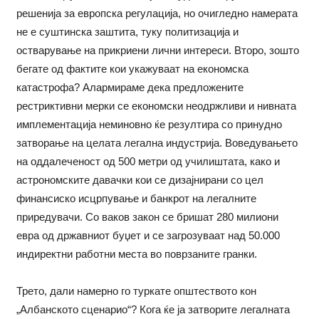
решенија за европска регулација, но очигледно намерата
не е суштинска заштита, туку политизација и
остварување на прикриени лични интереси. Второ, зошто
бегате од фактите кои укажуваат на економска
катастрофа? Алармираме дека предложените
рестриктивни мерки се економски неодржливи и нивната
имплементација неминовно ќе резултира со принудно
затворање на целата легална индустрија. Воведувањето
на оддалеченост од 500 метри од училиштата, како и
астрономските давачки кои се дизајнирани со цел
финансиско исцрпување и банкрот на легалните
приредувачи. Со ваков закон се бришат 280 милиони
евра од државниот буџет и се загрозуваат над 50.000
индиректни работни места во поврзаните гранки.
Трето, дали намерно го туркате општеството кон
„Албанското сценарио“? Кога ќе ја затворите легалната