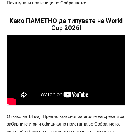
Почитувани пратеници во Собранието:
Како ПАМЕТНО да типувате на World
Cup 2026!
Откако на 14 мај, Предлог-законот за игрите на среќа и за
забавните игри и официјално пристигна во Собранието,
ви се обраќаме со ова отворено писмо за јавно да ги