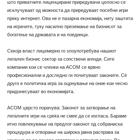
што приватните лиценцирани приредувачи целосно се
исклучуваат од можноста да приредуваат посебни игри
преку интернет. Ова не е пазарна економија, ниту заштита
на играчите, туку насилно преземање на бизнисот за
богатење на државата и на поединци.
Секоја власт лицемерно го злоупотребува нашиот
легален бизнис сектор за сопствени агенди. Сите
компании кои се членки на АСОМ се врвно
професионални и доследно ги почитуваат законите. Сè
друго е политичка игра за оцрнување на оние кои чесно
придонесуваат во економијата.
АСОМ цврсто порачува: Законот за затворање на
легалните игри на среќа не смее да се изгласа. Бараме
итно повлекување на предлог-законот од собраниска
процедура и отворање на широка јавна расправа за