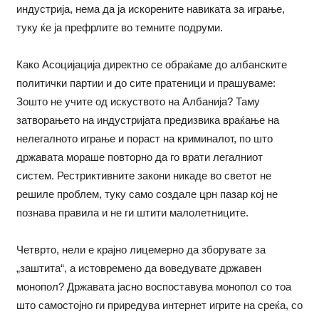
индустрија, нема да ја искорените навиката за играње,
туку ќе ја префрлите во темните подруми.
Како Асоцијација директно се обраќаме до албанските
политички партии и до сите пратеници и прашуваме:
Зошто не учите од искуството на Албанија? Таму
затворањето на индустријата предизвика враќање на
нелегалното играње и пораст на криминалот, по што
државата мораше повторно да го врати легалниот
систем. Рестриктивните закони никаде во светот не
решиле проблем, туку само создале црн пазар кој не
познава правила и не ги штити малолетниците.
Четврто, нели е крајно лицемерно да зборувате за
„заштита“, а истовремено да воведувате државен
монопол? Државата јасно воспоставува монопол со тоа
што самостојно ги приредува интернет игрите на среќа, со