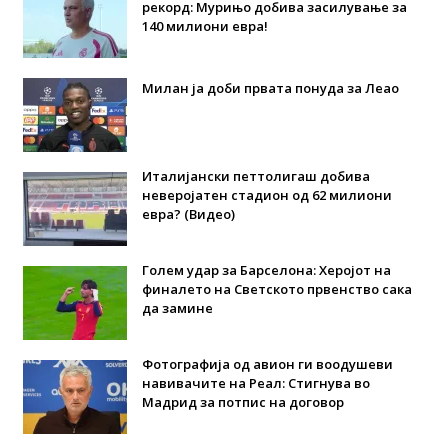
рекорд: Мурињо добива засилување за
140 милиони евра!
Милан ја доби првата понуда за Леао
Италијански петтолигаш добива
неверојатен стадион од 62 милиони
евра? (Видео)
Голем удар за Барселона: Херојот на
финалето на Светското првенство сака
да замине
Фотографија од авион ги воодушеви
навивачите на Реал: Стигнува во
Мадрид за потпис на договор