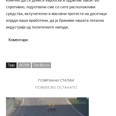
конечно да се донесе европски и одржлив закон. Во
спротивно, подготвени сме со сите расположливи
средства, вклучително и масовни протести на десетици
илјади наши вработени, да ја браниме нашата легална
индустрија од политичките напади.
Коментари
Tags
АСОМ
Топ Вести
ПОВРЗАНИ СТАТИИ
ПОВЕЌЕ ВО ОСТАНАТО