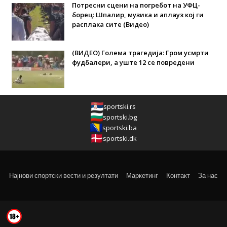
Потресни сцени на погребот на УФЦ-
борец: Шпалир, музика и аплауз кој ги
расплака сите (Видео)
(ВИДЕО) Голема трагедија: Гром усмрти
фудбалери, а уште 12 се повредени
sportski.rs
sportski.bg
sportski.ba
sportski.dk
Најнови спортски вести и резултати
Маркетинг
Контакт
За нас