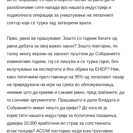
разобличиме сите напади врз нашата индустрија и
подмолната операција за уништување на легалниот
сектор која се турка зад затворени врати.
Прво, јавно ве прашуваме: Зошто со години бегате од
јавна дебата за овој важен закон? Зошто повторно, по
толку многу верзии на законот пуштени до Собранието
изминативе години, тој се пишува и се турка тајно, без
вклучување на експертите и без објава на ЕНЕР? Ние,
како легитимни претставници на 95% од легалниот пазар
на приредувачи на игри на среќа во обложувалница,
немаме што да криеме и сакаме јавно, пред граѓаните, да
ги соочиме аргументите. Прашањето е дали Владата и
Собранието имаат нешто да кријат? До кога ќе ја
користите нашата индустрија за политички пазарења,
држејќи 10.000 вработени во страв за сопствената
егзистенција? АСОМ постојано нуди конструктивни