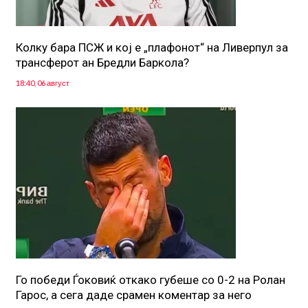
Колку бара ПСЖ и кој е „плафонот“ на Ливерпул за
трансферот ан Бредли Баркола?
18:40, 06 август
Го победи Ѓоковиќ откако губеше со 0-2 на Ролан
Гарос, а сега даде срамен коментар за него