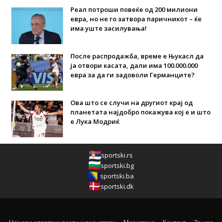
Реал потроши повеќе од 200 милиони
евра, но не го затвора паричникот – ќе
има уште засилувања!
После распродажба, време е Њукасл да
ја отвори касата, дали има 100.000.000
евра за да ги задоволи Германците?
Ова што се случи на другиот крај од
планетата најдобро покажува кој е и што
е Лука Модриќ
sportski.rs
sportski.bg
sportski.ba
sportski.dk