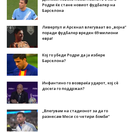
Родри ќе стане новиот фудбалер на
Барселона
Ливерпул и Арсенал влегуваат во „војна“
поради фудбалер вреден 69 милиони
евра!
Кој го убеди Родри да ја избере
Барселона?
Инфантино го возвраќа ударот, кој сè
досега го поддржал?
„Влегувам на стадионот за да го
разнесам Меси со четири бомби“