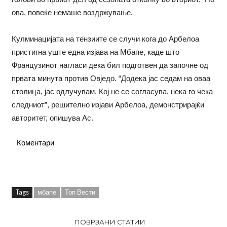
ова, повеќе немаше воздржување.
Кулминацијата на тензиите се случи кога до Арбелоа
пристигна уште една изјава на Мбапе, каде што
Французинот нагласи дека бил подготвен да започне од
првата минута против Овједо. “Додека јас седам на оваа
столица, јас одлучувам. Кој не се согласува, нека го чека
следниот”, решително изјави Арбелоа, демонстрирајќи
авторитет, опишува Ас.
Коментари
Tags
мбапе
Топ Вести
ПОВРЗАНИ СТАТИИ