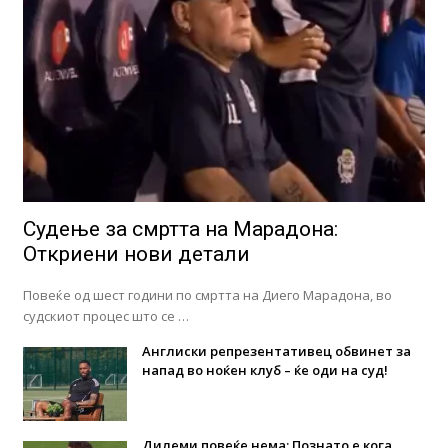
Судење за смртта на Марадона:
Откриени нови детали
Повеќе од шест години по смртта на Диего Марадона, во
судскиот процес што се …
Англиски репрезентативец обвинет за
напад во ноќен клуб – ќе оди на суд!
Дилеми повеќе нема: Познато е кога