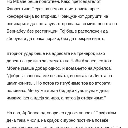
Но Мбапе беше подготвен. Како претседателот
Флорентино Перез на неговата историска прес-
конференција во вторник, Французинот допушти на
новинарите да поставуваат прашања во микс-зоната на
Бернабеу без рестрикции. Тој беше расположен да
зборува и да праќа пораки, без да прикрие ништо.
Вториот удар беше на адресата на тренерот, како
директна критика за смената на Чаби Алонсо, со кого
Мбапе имаше добар однос, и доаѓањето на Арбелоа.
“Добро ја започнавме сезоната, во лигата и Лигата на
шампионите… Но потоа го изгубивме тоа во втората
половина. Многу ми е жал бидејќи чувствувам дека
имавме јасна идеја за игра, а потоа ја отфрливме.”
На ова, Арбелоа одговори со едноставност. “Прифаќам
дека така мисли, на крајот, сигурно постигна повеќе
голови во првиот дел од сезоната отколку во вториот.” По