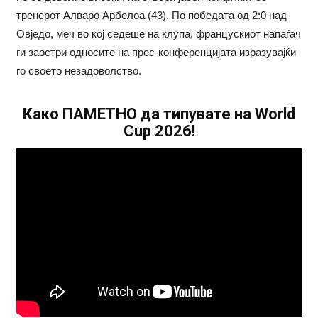
тренерот Алваро Арбелоа (43). По победата од 2:0 над
Овједо, меч во кој седеше на клупа, францускиот напаѓач
ги заостри односите на прес-конференцијата изразувајќи
го своето незадоволство.
Како ПАМЕТНО да типувате на World
Cup 2026!