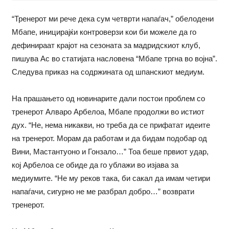
“Тренерот ми рече дека сум четврти напаѓач,” обелодени
Мбапе, иницирајќи контроверзи кои би можеле да го
дефинираат крајот на сезоната за мадридскиот клуб,
пишува Ас во статијата насловена “Мбапе тргна во војна”.
Следува приказ на содржината од шпанскиот медиум.
На прашањето од новинарите дали постои проблем со
тренерот Алваро Арбелоа, Мбапе продолжи во истиот
дух. “Не, нема никакви, но треба да се прифатат идеите
на тренерот. Морам да работам и да бидам подобар од
Вини, Мастантуоно и Гонзало…” Тоа беше првиот удар,
кој Арбелоа се обиде да го ублажи во изјава за
медиумите. “Не му реков така, би сакал да имам четири
напаѓачи, сигурно не ме разбрал добро…” возврати
тренерот.