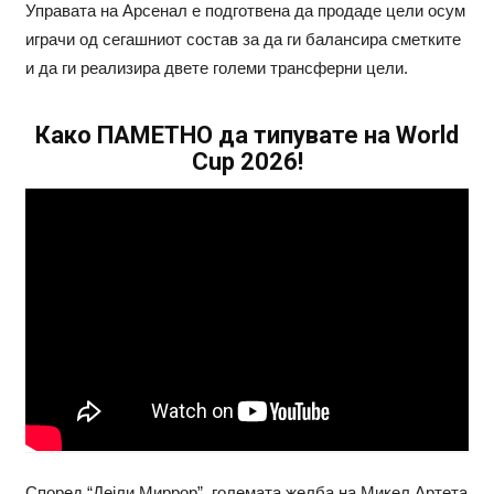
Управата на Арсенал е подготвена да продаде цели осум
играчи од сегашниот состав за да ги балансира сметките
и да ги реализира двете големи трансферни цели.
Како ПАМЕТНО да типувате на World
Cup 2026!
Според “Дејли Миррор”, големата желба на Микел Артета