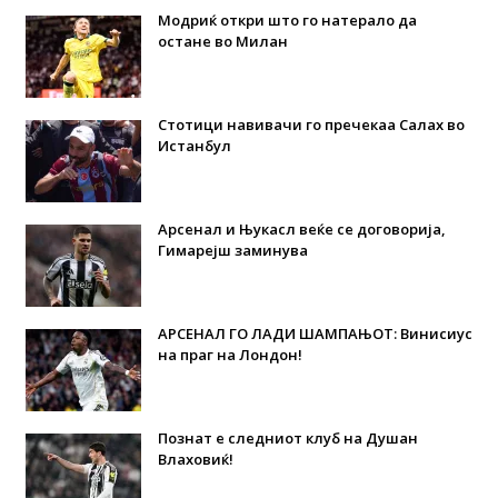
Модриќ откри што го натерало да
остане во Милан
Стотици навивачи го пречекаа Салах во
Истанбул
Арсенал и Њукасл веќе се договорија,
Гимарејш заминува
АРСЕНАЛ ГО ЛАДИ ШАМПАЊОТ: Винисиус
на праг на Лондон!
Познат е следниот клуб на Душан
Влаховиќ!