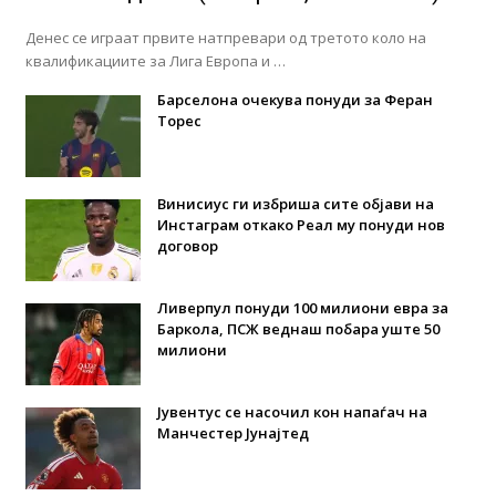
Денес се играат првите натпревари од третото коло на
квалификациите за Лига Европа и …
Барселона очекува понуди за Феран
Торес
Винисиус ги избриша сите објави на
Инстаграм откако Реал му понуди нов
договор
Ливерпул понуди 100 милиони евра за
Баркола, ПСЖ веднаш побара уште 50
милиони
Јувентус се насочил кон напаѓач на
Манчестер Јунајтед