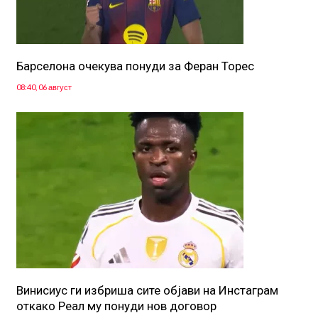
Барселона очекува понуди за Феран Торес
08:40, 06 август
Винисиус ги избриша сите објави на Инстаграм
откако Реал му понуди нов договор