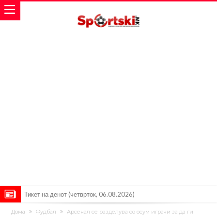
Тикет на денот (четврток, 06.08.2026)
Барселона очекува понуди за Феран Торес
Дома
Фудбал
Арсенал се разделува со осум играчи за да ги