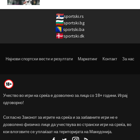
sportski.rs
sportski.bg
sportski.ba
sportski.dk
Најнови спортски вести и резултати
Маркетинг
Контакт
За нас
Учество во игри на среќа е дозволено за лица со 18+ години. Играј
одговорно!
Согласно Законот за игрите на среќа и за забавните игри не е
дозволено физичко лице да учествува во странски игри на среќа, во
кои влоговите се уплаќаат на територијата на Македонија.