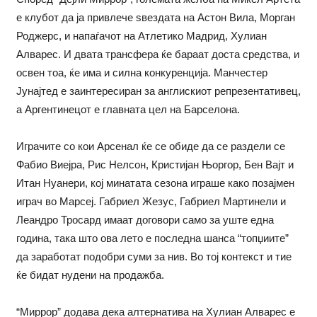
е клубот да ја привлече ѕвездата на Астон Вила, Морган
Роджерс, и напаѓачот на Атлетико Мадрид, Хулиан
Алварес. И двата трансфера ќе бараат доста средства, и
освен тоа, ќе има и силна конкуренција. Манчестер
Јунајтед е заинтересиран за англискиот репрезентативец,
а Аргентинецот е главната цел на Барселона.
Играчите со кои Арсенал ќе се обиде да се раздели се
Фабио Виејра, Рис Нелсон, Кристијан Њоргор, Бен Вајт и
Итан Нуанери, кој минатата сезона играше како позајмен
играч во Марсеј. Габриел Жезус, Габриел Мартинели и
Леандро Тросард имаат договори само за уште една
година, така што ова лето е последна шанса “топџиите”
да заработат подобри суми за нив. Во тој контекст и тие
ќе бидат нудени на продажба.
“Миррор” додава дека алтернатива на Хулиан Алварес е