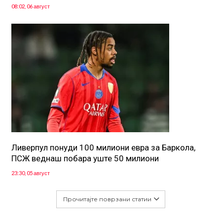
08:02, 06 август
Ливерпул понуди 100 милиони евра за Баркола,
ПСЖ веднаш побара уште 50 милиони
23:30, 05 август
Прочитајте поврзани статии