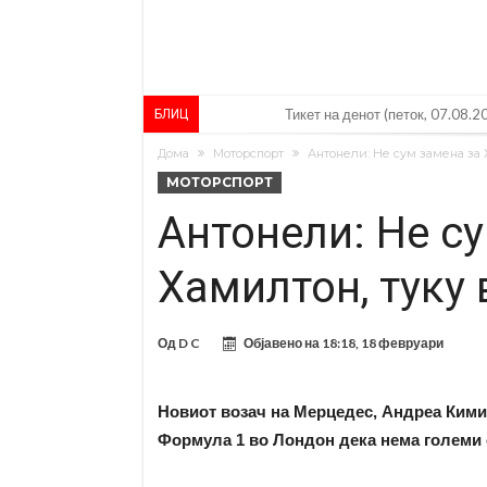
Тикет на денот (петок, 07.08.2
БЛИЦ
Фиренца во транс од Мастанто
Дома
Моторспорт
Антонели: Не сум замена за 
МОТОРСПОРТ
Продаден резервниот голман н
Антонели: Не с
Сврзуваат уште еден англиски
Замена за Влаховиќ: Напаѓачо
Хамилтон, туку
УЕФА повторно се заканува со
Мурињо бесен поради одлуката
Од
D C
Објавено на
18:18, 18 февруари
Трансфер бомба во најва – Ли
Карагер ги изненади сите со св
Новиот возач на Мерцедес, Андреа Кими 
Формула 1 во Лондон дека нема големи 