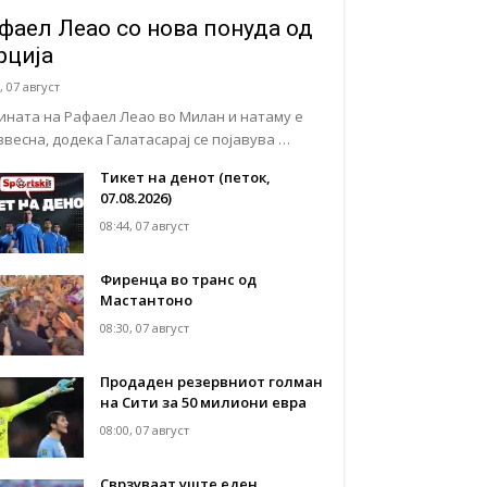
фаел Леао со нова понуда од
рција
, 07 август
ината на Рафаел Леао во Милан и натаму е
звесна, додека Галатасарај се појавува …
Тикет на денот (петок,
07.08.2026)
08:44, 07 август
Фиренца во транс од
Мастантоно
08:30, 07 август
Продаден резервниот голман
на Сити за 50 милиони евра
08:00, 07 август
Сврзуваат уште еден