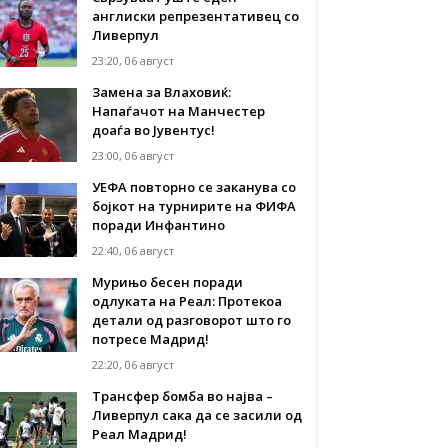
англиски репрезентативец со
Ливерпул
23:20, 06 август
Замена за Влаховиќ:
Напаѓачот на Манчестер
доаѓа во Јувентус!
23:00, 06 август
УЕФА повторно се заканува со
бојкот на турнирите на ФИФА
поради Инфантино
22:40, 06 август
Мурињо бесен поради
одлуката на Реал: Протекоа
детали од разговорот што го
потресе Мадрид!
22:20, 06 август
Трансфер бомба во најва –
Ливерпул сака да се засили од
Реал Мадрид!