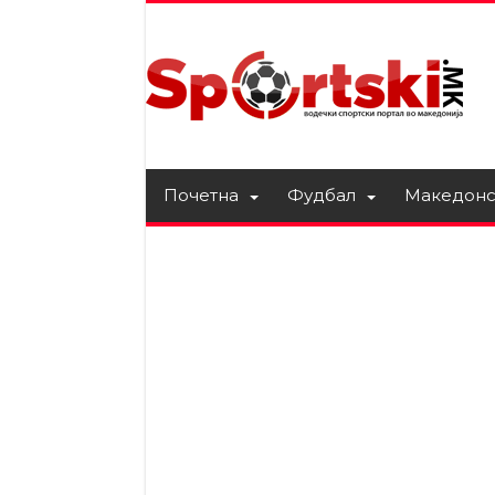
Почетна
Фудбал
Македонс