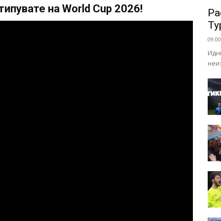
ипувате на World Cup 2026!
Ра
Ту
09:00
Идн
неи