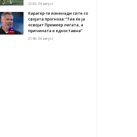
22:00, 06 август
Карагер ги изненади сите со
својата прогноза: “Тие ќе ја
освојат Премиер лигата, а
причината е едноставна”
21:40, 06 август