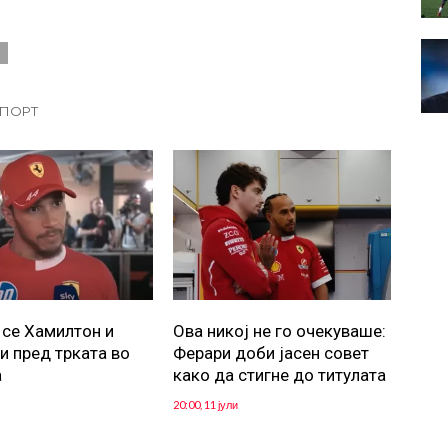
1
СПОРТ
 се Хамилтон и
Ова никој не го очекуваше:
и пред трката во
Ферари доби јасен совет
а
како да стигне до титулата
20:00, 11 јули