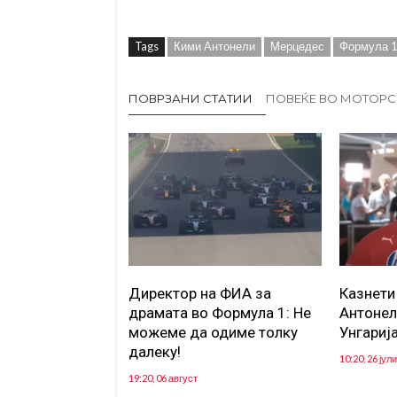
Tags
Кими Антонели
Мерцедес
Формула 
ПОВРЗАНИ СТАТИИ
ПОВЕЌЕ ВО МОТОР
Директор на ФИА за
Казнети
драмата во Формула 1: Не
Антонел
можеме да одиме толку
Унгариј
далеку!
10:20, 26 јули
19:20, 06 август