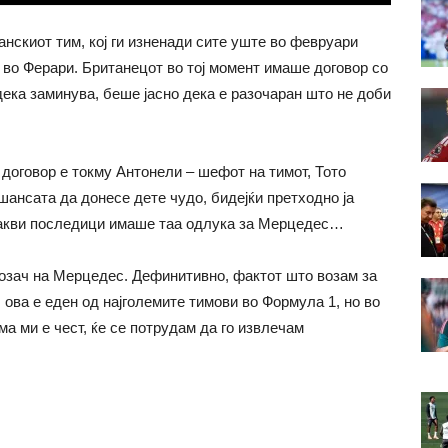
нскиот тим, кој ги изненади сите уште во февруари
 во Ферари. Британецот во тој момент имаше договор со
дека заминува, беше јасно дека е разочаран што не доби
договор е токму Антонели – шефот на тимот, Тото
 шансата да донесе дете чудо, бидејќи претходно ја
какви последици имаше таа одлука за Мерцедес…
возач на Мерцедес. Дефинитивно, фактот што возам за
ова е еден од најголемите тимови во Формула 1, но во
ма ми е чест, ќе се потрудам да го извлечам