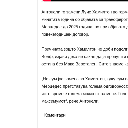
Антонели го замени Луис Хамилтон во герма
минатата година со објавата за трансферот
Мерцедес до 2025 година, но при објавата 
повеќегодишен договор.
Причината зошто Хамилтон не доби подолг 
Волф, изјави дека не сакал да ја пропушти
остана без Макс Верстапен. Сите знаеме 
„Не сум јас замена за Хамилтон, туку сум 
Мерцедес претставува голема одговорност, 
исто време е голема можност за мене. Голе
максимумот“, рече Антонели.
Коментари