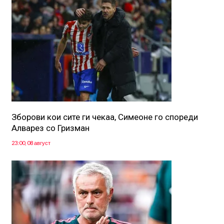
Зборови кои сите ги чекаа, Симеоне го спореди
Алварез со Гризман
23:00, 08 август