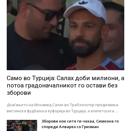
Само во Турција: Салах доби милиони, а
потоа градоначалникот го остави без
зборови
Доаѓањето на Мохамед Салах во Трабзонспор предизвика
вистинска фудбалска еуфорија во Турција, а египетската …
Зборови кои сите ги чекаа, Симеоне го
спореди Алварез со Гризман