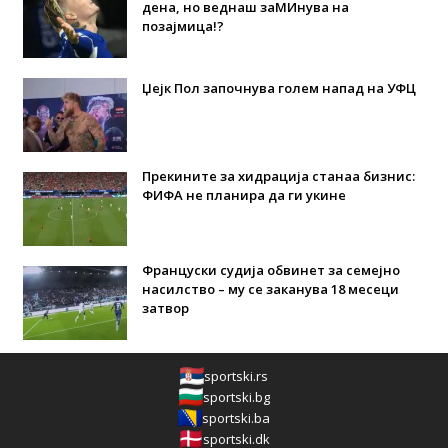
дена, но веднаш заМИнува на
позајмица!?
Џејк Пол започнува голем напад на УФЦ
Прекините за хидрација станаа бизнис:
ФИФА не планира да ги укине
Француски судија обвинет за семејно
насилство – му се заканува 18 месеци
затвор
sportski.rs
sportski.bg
sportski.ba
sportski.dk