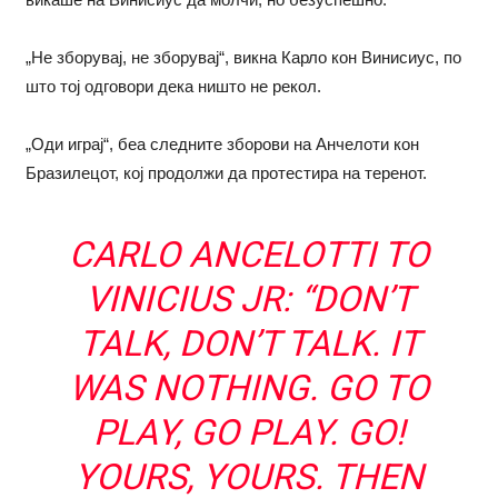
„Не зборувај, не зборувај“, викна Карло кон Винисиус, по
што тој одговори дека ништо не рекол.
„Oди играј“, беа следните зборови на Анчелоти кон
Бразилецот, кој продолжи да протестира на теренот.
CARLO ANCELOTTI TO
VINICIUS JR: “DON’T
TALK, DON’T TALK. IT
WAS NOTHING. GO TO
PLAY, GO PLAY. GO!
YOURS, YOURS. THEN