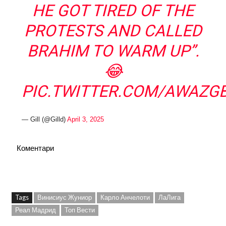
HE GOT TIRED OF THE
PROTESTS AND CALLED
BRAHIM TO WARM UP”.
😂
PIC.TWITTER.COM/AWAZG
— Gill (@Gilld)
April 3, 2025
Коментари
Tags
Винисиус Жуниор
Карло Анчелоти
ЛаЛига
Реал Мадрид
Топ Вести