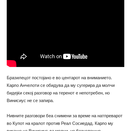
Бразилецот постојано е во центарот на вниманието.
Карло Анчелоти се обидува да му сугерира да молчи
бидејќи секој разговор на теренот е непотребен, но
Винисиус не се запира.
Нивните разговори беа снимени за време на натпреварот
во Купот на кралот против Реал Сосиедад. Карло му
викаше на Винисиус да молчи, но безуспешно.