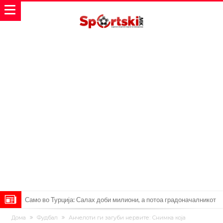
Само во Турција: Салах доби милиони, а потоа градоначалникот
го остави без зборови
Зборови кои сите ги чекаа, Симеоне го спореди Алварез со
Дома
Фудбал
Анчелоти ги загуби нервите: Снимка која