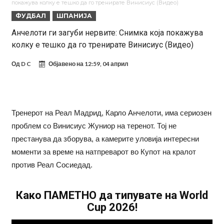
покажува колку е тешко да го тренирате Винисиус (Видео)
Гризман
Реал Мадрид ја прекинува потрагата по нов играч за врска
ФУДБАЛ
ШПАНИЈА
Мекгрегор успешно опериран: Коленото е средено, се враќам
Анчелоти ги загуби нервите: Снимка која покажува
колку е тешко да го тренирате Винисиус (Видео)
посилен од кога било
Ханси Флик не жали долго за Араухо, туку брзо најде замена во
англиската Премиер лига
Играч на Барселона бесен го напушти тренингот по
Од
D C
Објавено на
12:59, 04 април
срцепарателните зборови на Флик
Кам-бек на терен за Мудрик по над 600 дена, но веднаш
заМИнува на позајмица!?
Џејк Пол започнува голем напад на УФЦ
Тренерот на Реал Мадрид, Карло Анчелоти, има сериозен
Прекините за хидрација станаа бизнис: ФИФА не планира да ги
проблем со Винисиус Жуниор на теренот. Тој не
укине
Француски судија обвинет за семејно насилство – му се заканува
престанува да зборува, а камерите уловија интересни
18 месеци затвор
моменти за време на натпреварот во Купот на кралот
против Реал Сосиедад.
Како ПАМЕТНО да типувате на World
Cup 2026!