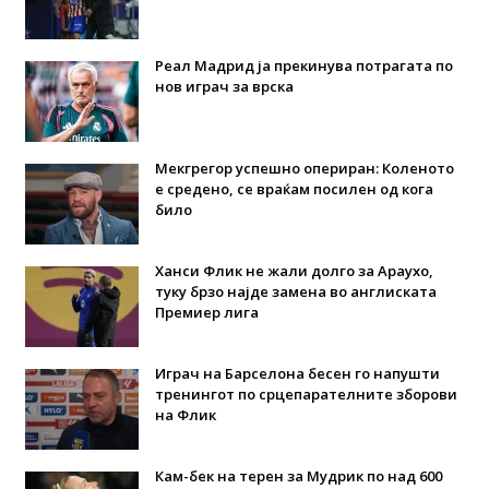
Реал Мадрид ја прекинува потрагата по
нов играч за врска
Мекгрегор успешно опериран: Коленото
е средено, се враќам посилен од кога
било
Ханси Флик не жали долго за Араухо,
туку брзо најде замена во англиската
Премиер лига
Играч на Барселона бесен го напушти
тренингот по срцепарателните зборови
на Флик
Кам-бек на терен за Мудрик по над 600