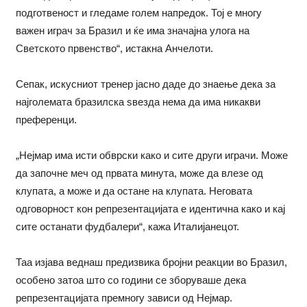
подготвеност и гледаме голем напредок. Тој е многу
важен играч за Бразил и ќе има значајна улога на
Светското првенство“, истакна Анчелоти.
Сепак, искусниот тренер јасно даде до знаење дека за
најголемата бразилска ѕвезда нема да има никакви
преференци.
„Нејмар има исти обврски како и сите други играчи. Може
да започне меч од првата минута, може да влезе од
клупата, а може и да остане на клупата. Неговата
одговорност кон репрезентацијата е идентична како и кај
сите останати фудбалери“, кажа Италијанецот.
Таа изјава веднаш предизвика бројни реакции во Бразил,
особено затоа што со години се зборуваше дека
репрезентацијата премногу зависи од Нејмар.