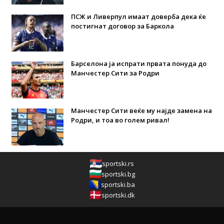
ПСЖ и Ливерпул имаат доверба дека ќе
постигнат договор за Баркола
Барселона ја испрати првата понуда до
Манчестер Сити за Родри
Манчестер Сити веќе му најде замена на
Родри, и тоа во голем ривал!
sportski.rs
sportski.bg
sportski.ba
sportski.dk