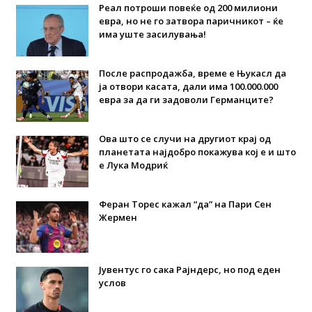
Реал потроши повеќе од 200 милиони
евра, но не го затвора паричникот – ќе
има уште засилувања!
После распродажба, време е Њукасл да
ја отвори касата, дали има 100.000.000
евра за да ги задоволи Германците?
Ова што се случи на другиот крај од
планетата најдобро покажува кој е и што
е Лука Модриќ
Феран Торес кажал “да” на Пари Сен
Жермен
Јувентус го сака Рајндерс, но под еден
услов