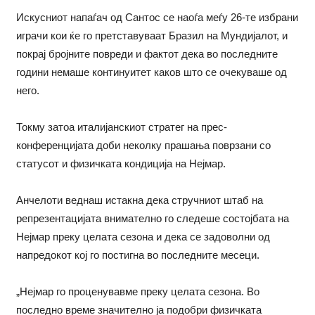
Искусниот напаѓач од Сантос се наоѓа меѓу 26-те избрани
играчи кои ќе го претставуваат Бразил на Мундијалот, и
покрај бројните повреди и фактот дека во последните
години немаше континуитет каков што се очекуваше од
него.
Токму затоа италијанскиот стратег на прес-
конференцијата доби неколку прашања поврзани со
статусот и физичката кондиција на Нејмар.
Анчелоти веднаш истакна дека стручниот штаб на
репрезентацијата внимателно го следеше состојбата на
Нејмар преку целата сезона и дека се задоволни од
напредокот кој го постигна во последните месеци.
„Нејмар го проценувавме преку целата сезона. Во
последно време значително ја подобри физичката