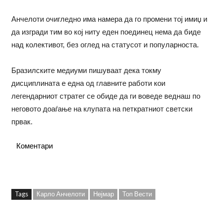
Анчелоти очигледно има намера да го промени тој имиџ и
да изгради тим во кој ниту еден поединец нема да биде
над колективот, без оглед на статусот и популарноста.
Бразилските медиуми пишуваат дека токму
дисциплината е една од главните работи кои
легендарниот стратег се обиде да ги воведе веднаш по
неговото доаѓање на клупата на петкратниот светски
првак.
Коментари
Tags
Карло Анчелоти
Нејмар
Топ Вести