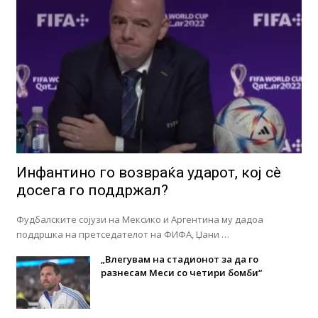
Инфантино го возвраќа ударот, кој сè
досега го поддржал?
Фудбалските сојузи на Мексико и Аргентина му дадоа
поддршка на претседателот на ФИФА, Џани …
„Влегувам на стадионот за да го
разнесам Меси со четири бомби“