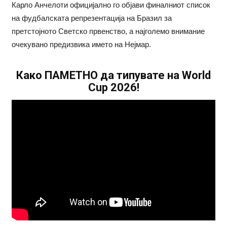
Карло Анчелоти официјално го објави финалниот список
на фудбалската репрезентација на Бразил за
претстојното Светско првенство, а најголемо внимание
очекувано предизвика името на Нејмар.
Како ПАМЕТНО да типувате на World
Cup 2026!