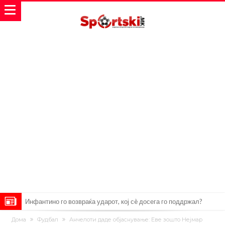
Инфантино го возвраќа ударот, кој сè досега го поддржал?
„Влегувам на стадионот за да го разнесам Меси со четири бомби“
Дома
Фудбал
Анчелоти даде објаснување: Еве зошто Нејмар