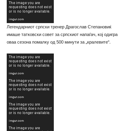
Легендарниот српски тренер Драгослав Степановиќ
имаше татковски совет за српскиот напаѓач, кој одигра
оваа сезона помалку од 500 минути за „кралевите“.