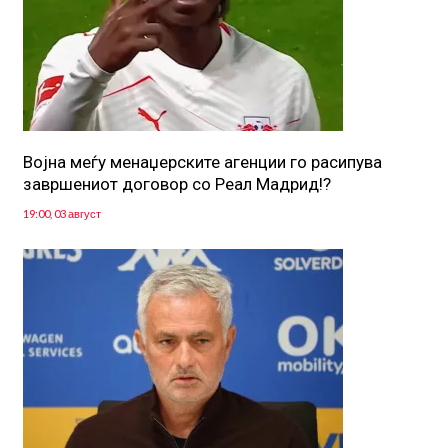
Војна меѓу менаџерските агенции го расипува
завршениот договор со Реал Мадрид!?
19:00, 03 август