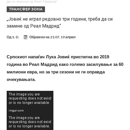
да си замине од Реал Мадрид“
понуди нов договор
Ливерпул понуди 100 милиони евра за Баркола, ПСЖ веднаш
ТРАНСФЕР ЗОНА
побара уште 50 милиони
Јувентус се насочил кон напаѓач на Манчестер Јунајтед
„Јовиќ не играл редовно три години, треба да си
замине од Реал Мадрид“
Модриќ откри што го натерало да остане во Милан
Стотици навивачи го пречекаа Салах во Истанбул
Од
S. D.
Објавено на
21:07, 19 април
Арсенал и Њукасл веќе се договорија, Гимарејш заминува
АРСЕНАЛ ГО ЛАДИ ШАМПАЊОТ: Винисиус на праг на Лондон!
Српскиот напаѓач Лука Јовиќ пристигна во 2019
година во Реал Мадрид како големо засилување за 60
Познат е следниот клуб на Душан Влаховиќ!
милиони евра, но за три сезони не ги оправда
очекувањата.