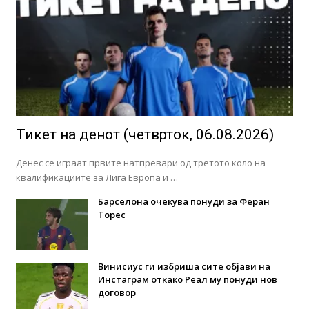
Тикет на денот (четврток, 06.08.2026)
Денес се играат првите натпревари од третото коло на
квалификациите за Лига Европа и …
Барселона очекува понуди за Феран
Торес
Винисиус ги избриша сите објави на
Инстаграм откако Реал му понуди нов
договор