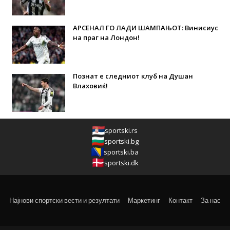
АРСЕНАЛ ГО ЛАДИ ШАМПАЊОТ: Винисиус
на праг на Лондон!
Познат е следниот клуб на Душан
Влаховиќ!
sportski.rs
sportski.bg
sportski.ba
sportski.dk
Најнови спортски вести и резултати
Маркетинг
Контакт
За нас