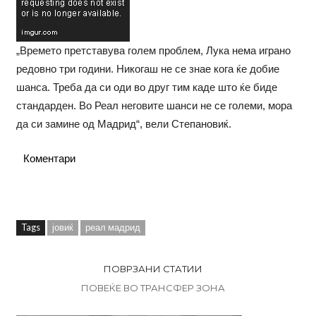
„Времето претставува голем проблем, Лука нема играно
редовно три години. Никогаш не се знае кога ќе добие
шанса. Треба да си оди во друг тим каде што ќе биде
стандарден. Во Реал неговите шанси не се големи, мора
да си замине од Мадрид“, вели Степановиќ.
Коментари
Tags
јовиќ
реал мадрид
ПОВРЗАНИ СТАТИИ
ПОВЕЌЕ ВО ТРАНСФЕР ЗОНА