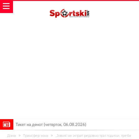
Винисиус ги избриша сите објави на Инстаграм откако Реал му
Дома
Трансфер зона
„Јовиќ не играл редовно три години, треба