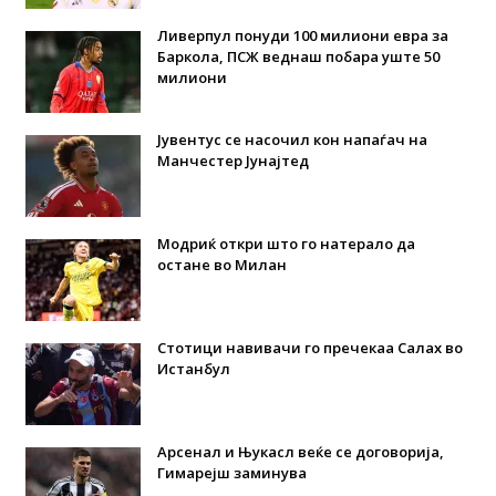
Ливерпул понуди 100 милиони евра за
Баркола, ПСЖ веднаш побара уште 50
милиони
Јувентус се насочил кон напаѓач на
Манчестер Јунајтед
Модриќ откри што го натерало да
остане во Милан
Стотици навивачи го пречекаа Салах во
Истанбул
Арсенал и Њукасл веќе се договорија,
Гимарејш заминува