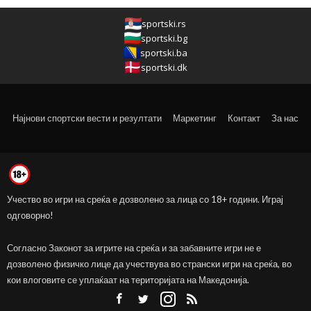
sportski.rs
sportski.bg
sportski.ba
sportski.dk
Најнови спортски вести и резултати
Маркетинг
Контакт
За нас
Учество во игри на среќа е дозволено за лица со 18+ години. Играј
одговорно!
Согласно Законот за игрите на среќа и за забавните игри не е
дозволено физичко лице да учествува во странски игри на среќа, во
кои влоговите се уплаќаат на територијата на Македонија.