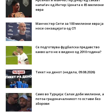
напаѓач од Интер: Цената е 85 милиони
евра
Манчестер Сити за 100 милиони евра ја
носи сензацијата од СП
Се подготвува фудбалска предавство
какво што не е видено од 2010 година?
Тикет на денот (недела, 09.08.2026)
Само во Турција: Салах доби милиони, а
потоа градоначалникот го остави без
зборови