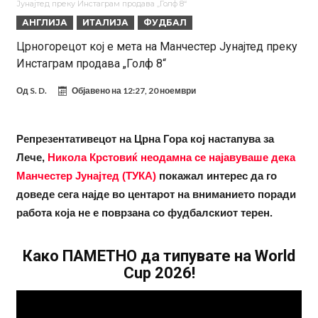
Јунајтед преку Инстаграм продава „Голф 8“
на клубот е изненадена
Барселона и Сити без договор за трансфер на Родри
АНГЛИЈА
ИТАЛИЈА
ФУДБАЛ
Никој не разбира зошто: Мурињо брутално го понижи
Црногорецот кој е мета на Манчестер Јунајтед преку
Инстаграм продава „Голф 8“
Ференцварош по натпреварот
Арсенал и Манчестер Јунајтед сакаат напаѓач од Интер: Цената е
85 милиони евра
Манчестер Сити за 100 милиони евра ја носи сензацијата од СП
Од
S. D.
Објавено на
12:27, 20 ноември
Се подготвува фудбалска предавство какво што не е видено од
2010 година?
Тикет на денот (недела, 09.08.2026)
Репрезентативецот на Црна Гора кој настапува за
Лече,
Никола Крстовиќ неодамна се најавуваше дека
Само во Турција: Салах доби милиони, а потоа градоначалникот
Манчестер Јунајтед
(ТУКА)
покажал интерес да го
го остави без зборови
доведе сега најде во центарот на вниманието поради
работа која не е поврзана со фудбалскиот терен.
Како ПАМЕТНО да типувате на World
Cup 2026!