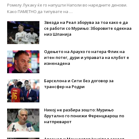
Ромелу Лукаку ќе го напушти Наполи во наредните денови.
Како ПАМЕТНО да типувате на …
Звезда на Реал зборува за тоа како е да
се работи со Мурињо: Зборовите одекнаа
низ Шпанија
Одењето на Араухо го натера Флик на
итен потег, дури и управата на клубот е
изненадена
Барселона и Сити без договор за
трансфер на Родри
Никој не разбира зошто: Мурињо
брутално го понижи Ференцварош по
натпреварот
Арсенал и Манчестер Јунајтед сакаат