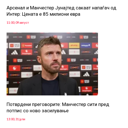
Арсенал и Манчестер Јунајтед сакаат напаѓач од
Интер: Цената е 85 милиони евра
11:00, 09 август
Потврдени преговорите: Манчестер сити пред
потпис со ново засилување
13:00, 31 јули