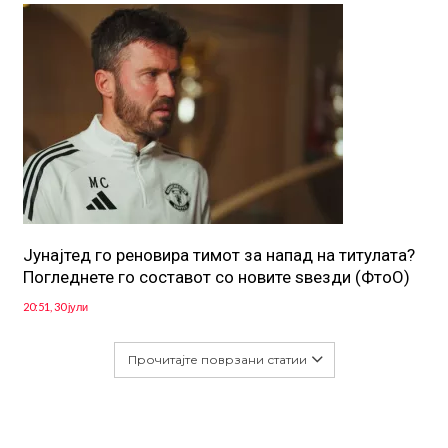
Јунајтед го реновира тимот за напад на титулата?
Погледнете го составот со новите ѕвезди (ФтоО)
20:51, 30 јули
Прочитајте поврзани статии